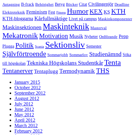
Civilingenjör
B-frack
Betyg
Citat
Antagning
Behörighet
Böcker
Deadline
Humor
KTH
KEX
Feminism
KS
Fest
Elektroteknik
Fitness
Kårfullmäktige
KTH-bloggarna
Livet på campus
Maskinkomponenter
Maskinteknik
Maskinsektionen
Masterval
Mekatronik
Motivation
Musik
Pepp
Nyheter
Ordförande
Sektionsliv
Politik
Plugga
Semester
Scania
Självförtroende
Studienämnd
Söka
Sommarjobb
Sommarlov
Tenta
Tekniska Högskolans Studentkår
till högskolan
THS
Tentanerver
Termodynamik
Tentaplugg
January 2015
October 2012
September 2012
August 2012
July 2012
June 2012
May 2012
April 2012
March 2012
February 2012