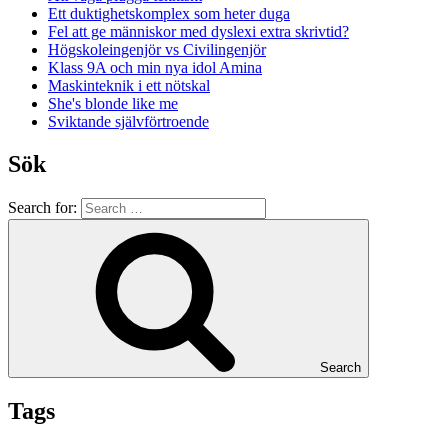
Ett duktighetskomplex som heter duga
Fel att ge människor med dyslexi extra skrivtid?
Högskoleingenjör vs Civilingenjör
Klass 9A och min nya idol Amina
Maskinteknik i ett nötskal
She's blonde like me
Sviktande självförtroende
Sök
Search for:
Search
Tags