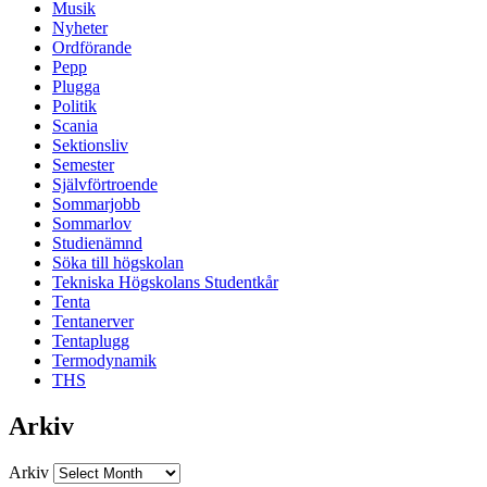
Musik
Nyheter
Ordförande
Pepp
Plugga
Politik
Scania
Sektionsliv
Semester
Självförtroende
Sommarjobb
Sommarlov
Studienämnd
Söka till högskolan
Tekniska Högskolans Studentkår
Tenta
Tentanerver
Tentaplugg
Termodynamik
THS
Arkiv
Arkiv