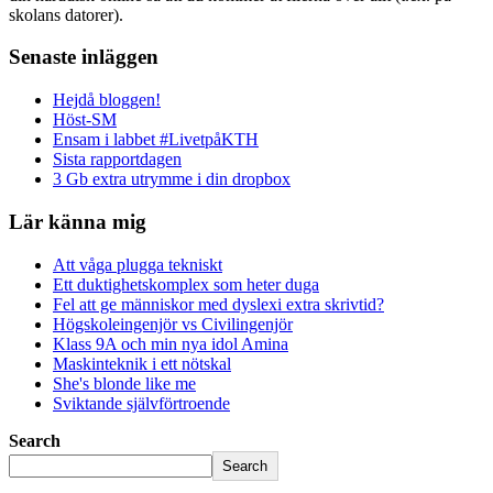
skolans datorer).
Senaste inläggen
Hejdå bloggen!
Höst-SM
Ensam i labbet #LivetpåKTH
Sista rapportdagen
3 Gb extra utrymme i din dropbox
Lär känna mig
Att våga plugga tekniskt
Ett duktighetskomplex som heter duga
Fel att ge människor med dyslexi extra skrivtid?
Högskoleingenjör vs Civilingenjör
Klass 9A och min nya idol Amina
Maskinteknik i ett nötskal
She's blonde like me
Sviktande självförtroende
Search
Search