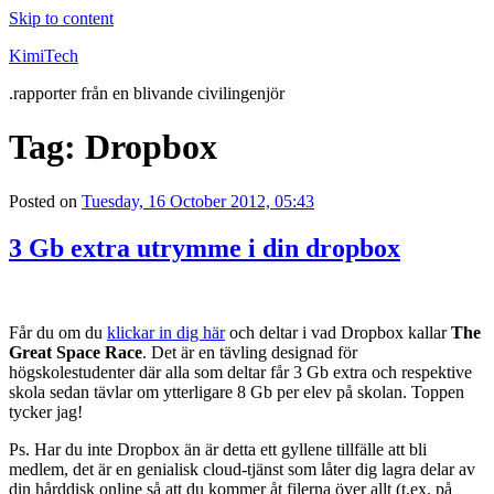
Skip to content
KimiTech
.rapporter från en blivande civilingenjör
Tag:
Dropbox
Posted on
Tuesday, 16 October 2012, 05:43
3 Gb extra utrymme i din dropbox
Får du om du
klickar in dig här
och deltar i vad Dropbox kallar
The
Great Space Race
. Det är en tävling designad för
högskolestudenter där alla som deltar får 3 Gb extra och respektive
skola sedan tävlar om ytterligare 8 Gb per elev på skolan. Toppen
tycker jag!
Ps. Har du inte Dropbox än är detta ett gyllene tillfälle att bli
medlem, det är en genialisk cloud-tjänst som låter dig lagra delar av
din hårddisk online så att du kommer åt filerna över allt (t.ex. på