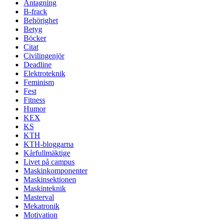
Antagning
B-frack
Behörighet
Betyg
Böcker
Citat
Civilingenjör
Deadline
Elektroteknik
Feminism
Fest
Fitness
Humor
KEX
KS
KTH
KTH-bloggarna
Kårfullmäktige
Livet på campus
Maskinkomponenter
Maskinsektionen
Maskinteknik
Masterval
Mekatronik
Motivation