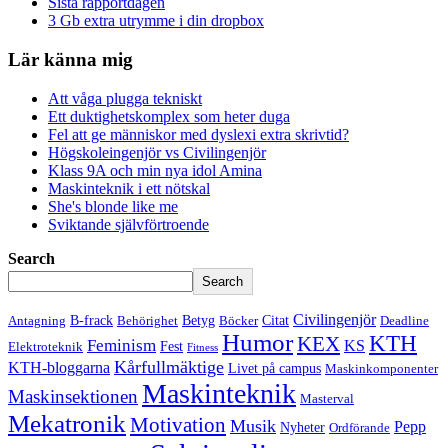
Sista rapportdagen
3 Gb extra utrymme i din dropbox
Lär känna mig
Att våga plugga tekniskt
Ett duktighetskomplex som heter duga
Fel att ge människor med dyslexi extra skrivtid?
Högskoleingenjör vs Civilingenjör
Klass 9A och min nya idol Amina
Maskinteknik i ett nötskal
She's blonde like me
Sviktande självförtroende
Search
Search
Civilingenjör
B-frack
Betyg
Citat
Antagning
Behörighet
Böcker
Deadline
Humor
KTH
KEX
Feminism
KS
Fest
Elektroteknik
Fitness
Kårfullmäktige
KTH-bloggarna
Livet på campus
Maskinkomponenter
Maskinteknik
Maskinsektionen
Masterval
Mekatronik
Motivation
Musik
Pepp
Nyheter
Ordförande