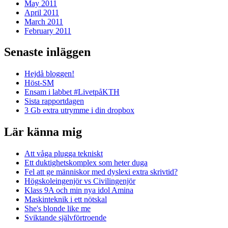
May 2011
April 2011
March 2011
February 2011
Senaste inläggen
Hejdå bloggen!
Höst-SM
Ensam i labbet #LivetpåKTH
Sista rapportdagen
3 Gb extra utrymme i din dropbox
Lär känna mig
Att våga plugga tekniskt
Ett duktighetskomplex som heter duga
Fel att ge människor med dyslexi extra skrivtid?
Högskoleingenjör vs Civilingenjör
Klass 9A och min nya idol Amina
Maskinteknik i ett nötskal
She's blonde like me
Sviktande självförtroende