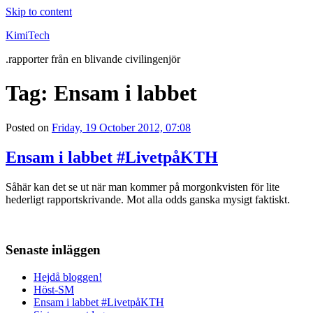
Skip to content
KimiTech
.rapporter från en blivande civilingenjör
Tag:
Ensam i labbet
Posted on
Friday, 19 October 2012, 07:08
Ensam i labbet #LivetpåKTH
Såhär kan det se ut när man kommer på morgonkvisten för lite
hederligt rapportskrivande. Mot alla odds ganska mysigt faktiskt.
Senaste inläggen
Hejdå bloggen!
Höst-SM
Ensam i labbet #LivetpåKTH