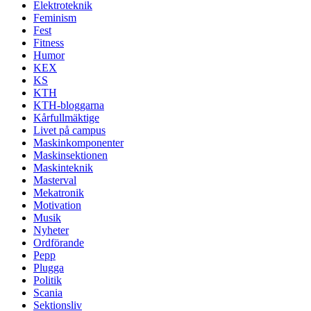
Elektroteknik
Feminism
Fest
Fitness
Humor
KEX
KS
KTH
KTH-bloggarna
Kårfullmäktige
Livet på campus
Maskinkomponenter
Maskinsektionen
Maskinteknik
Masterval
Mekatronik
Motivation
Musik
Nyheter
Ordförande
Pepp
Plugga
Politik
Scania
Sektionsliv