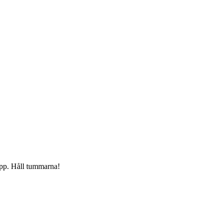
.
 upp. Håll tummarna!