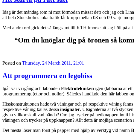
Idag är det måndag (om ni mot förmodan missat det) och jag och Lina i 
att hela Stockholms lokaltrafik får krupp mellan 08 och 09 varje morg
Med andra ord gick det så långsamt till KTH imorse att jag höll på att 
“Om du knöglar dig på öronen så komme
Posted on
Thursday, 24 March 2011, 21:01
Att programmera en legohiss
Igår var vi igång och labbade i
Elektrotekniken
igen (labbarna är ett
programmering (ettor och nollor). Således handlade den här labben om at
Hisskonstruktionen hade två våningar och på respektive våning fanns 
respektive våning kallas dessa
insignaler
. Utsignalerna är två stycken
givna villkor skall vad hända? Om jag trycker på nedknappen inuti his
våningen och trycker på uppknappen? Allt detta är möjliga scenarion s
Det mesta löser man först på papper med hjälp av verktyg vid namn
B