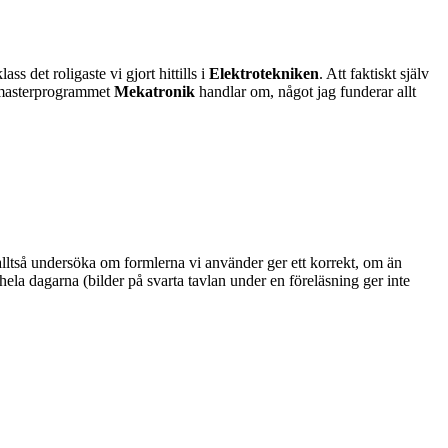
ss det roligaste vi gjort hittills i
Elektrotekniken
. Att faktiskt själv
d masterprogrammet
Mekatronik
handlar om, något jag funderar allt
(alltså undersöka om formlerna vi använder ger ett korrekt, om än
å hela dagarna (bilder på svarta tavlan under en föreläsning ger inte