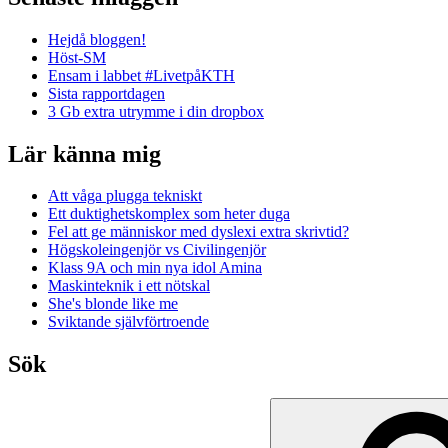
Hejdå bloggen!
Höst-SM
Ensam i labbet #LivetpåKTH
Sista rapportdagen
3 Gb extra utrymme i din dropbox
Lär känna mig
Att våga plugga tekniskt
Ett duktighetskomplex som heter duga
Fel att ge människor med dyslexi extra skrivtid?
Högskoleingenjör vs Civilingenjör
Klass 9A och min nya idol Amina
Maskinteknik i ett nötskal
She's blonde like me
Sviktande självförtroende
Sök