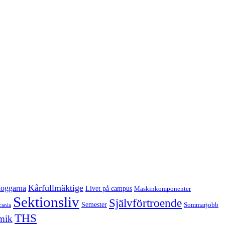
Kårfullmäktige
oggarna
Livet på campus
Maskinkomponenter
Sektionsliv
Självförtroende
Semester
Sommarjobb
cania
THS
mik