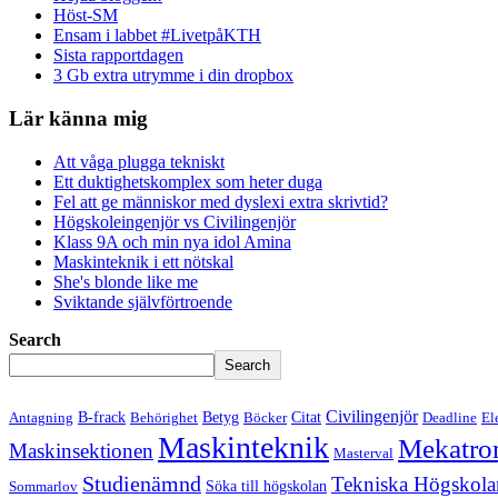
Höst-SM
Ensam i labbet #LivetpåKTH
Sista rapportdagen
3 Gb extra utrymme i din dropbox
Lär känna mig
Att våga plugga tekniskt
Ett duktighetskomplex som heter duga
Fel att ge människor med dyslexi extra skrivtid?
Högskoleingenjör vs Civilingenjör
Klass 9A och min nya idol Amina
Maskinteknik i ett nötskal
She's blonde like me
Sviktande självförtroende
Search
Search
Civilingenjör
B-frack
Betyg
Citat
Antagning
Behörighet
Böcker
Deadline
El
Maskinteknik
Mekatro
Maskinsektionen
Masterval
Studienämnd
Tekniska Högskola
Söka till högskolan
Sommarlov