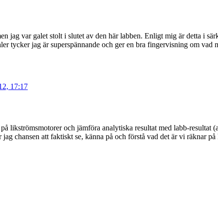
ag var galet stolt i slutet av den här labben. Enligt mig är detta i särkla
naler tycker jag är superspännande och ger en bra fingervisning om va
12, 17:17
a på likströmsmotorer och jämföra analytiska resultat med labb-resultat 
 får jag chansen att faktiskt se, känna på och förstå vad det är vi räknar p