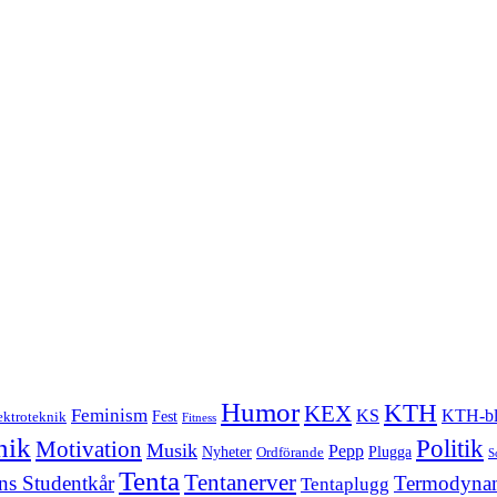
Humor
KTH
KEX
Feminism
KS
KTH-bl
Fest
ektroteknik
Fitness
nik
Politik
Motivation
Musik
Pepp
Nyheter
Plugga
Ordförande
S
Tenta
Tentanerver
ns Studentkår
Termodyna
Tentaplugg