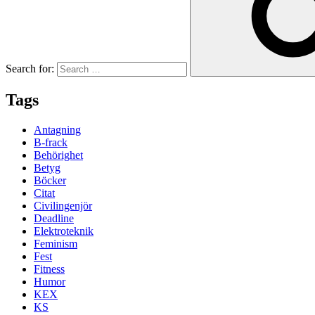
Search for:
Tags
Antagning
B-frack
Behörighet
Betyg
Böcker
Citat
Civilingenjör
Deadline
Elektroteknik
Feminism
Fest
Fitness
Humor
KEX
KS