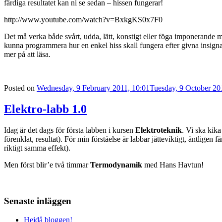
färdiga resultatet kan ni se sedan – hissen fungerar!
http://www.youtube.com/watch?v=BxkgKS0x7F0
Det må verka både svårt, udda, lätt, konstigt eller föga imponerande men j
kunna programmera hur en enkel hiss skall fungera efter givna insig
mer på att läsa.
Posted on
Wednesday, 9 February 2011, 10:01
Tuesday, 9 October 20
Elektro-labb 1.0
Idag är det dags för första labben i kursen
Elektroteknik
. Vi ska kik
förenklat, resultat). För min förståelse är labbar jätteviktigt, äntligen
riktigt samma effekt).
Men först blir’e två timmar
Termodynamik
med Hans Havtun!
Senaste inläggen
Hejdå bloggen!