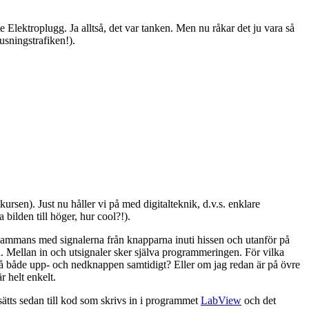
 Elektroplugg. Ja alltså, det var tanken. Men nu råkar det ju vara så
usningstrafiken!).
sen). Just nu håller vi på med digitalteknik, d.v.s. enklare
bilden till höger, hur cool?!).
lsammans med signalerna från knapparna inuti hissen och utanför på
ed. Mellan in och utsignaler sker själva programmeringen. För vilka
 på både upp- och nedknappen samtidigt? Eller om jag redan är på övre
 helt enkelt.
ätts sedan till kod som skrivs in i programmet
LabView
och det