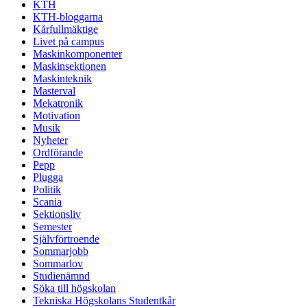
KTH
KTH-bloggarna
Kårfullmäktige
Livet på campus
Maskinkomponenter
Maskinsektionen
Maskinteknik
Masterval
Mekatronik
Motivation
Musik
Nyheter
Ordförande
Pepp
Plugga
Politik
Scania
Sektionsliv
Semester
Självförtroende
Sommarjobb
Sommarlov
Studienämnd
Söka till högskolan
Tekniska Högskolans Studentkår