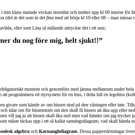
min klass startade veckan storstilat och möttes upp kl 09 imorse för lite
on (det är det som är det
fina
med att börja kl 10 eller 08 – man missar r
avlida, eller som Lina så målande uttryckte det i ett sms:
r du nog före mig, helt sjukt!!”
 obligatoriskt moment och genomförs med jämna mellanrum under hela kur
t programmera ett styrsystem för en hiss, i detta fall en legohiss (kolla 
en givare som kände av om hissen stod på den våningen eller inte. Til
 och talar om för hissmotorn om den skall få hissen att åka upp eller n
sen vill jag ju att hissen skall åka ned men vad händer om jag trycker
om måste täckas upp i ett så kallat sanningsdiagram, vad skall hända när
oolesk algebra
och
Karnaughdiagram
. Dessa papperslösningar övers