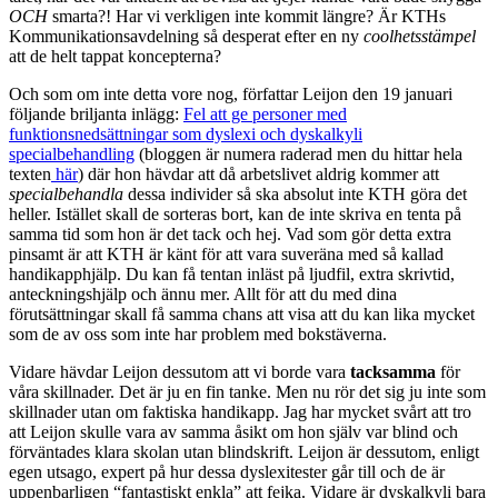
OCH
smarta?! Har vi verkligen inte kommit längre? Är KTHs
Kommunikationsavdelning så desperat efter en ny
coolhetsstämpel
att de helt tappat koncepterna?
Och som om inte detta vore nog, författar Leijon den 19 januari
följande briljanta inlägg:
Fel att ge personer med
funktionsnedsättningar som dyslexi och dyskalkyli
specialbehandling
(bloggen är numera raderad men du hittar hela
texten
här
) där hon hävdar att då arbetslivet aldrig kommer att
specialbehandla
dessa individer så ska absolut inte KTH göra det
heller. Istället skall de sorteras bort, kan de inte skriva en tenta på
samma tid som hon är det tack och hej. Vad som gör detta extra
pinsamt är att KTH är känt för att vara suveräna med så kallad
handikapphjälp. Du kan få tentan inläst på ljudfil, extra skrivtid,
anteckningshjälp och ännu mer. Allt för att du med dina
förutsättningar skall få samma chans att visa att du kan lika mycket
som de av oss som inte har problem med bokstäverna.
Vidare hävdar Leijon dessutom att vi borde vara
tacksamma
för
våra skillnader. Det är ju en fin tanke. Men nu rör det sig ju inte som
skillnader utan om faktiska handikapp. Jag har mycket svårt att tro
att Leijon skulle vara av samma åsikt om hon själv var blind och
förväntades klara skolan utan blindskrift. Leijon är dessutom, enligt
egen utsago, expert på hur dessa dyslexitester går till och de är
uppenbarligen “fantastiskt enkla” att fejka. Vidare är dyskalkyli bara