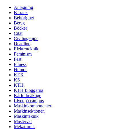
Antagning
B-frack
Behörighet
Betyg
Böcker
Citat
Civilingenjör
Deadline
Elektroteknik
Feminism
Fest
Fitness
Humor
KEX
KS
KTH
KTH-bloggarna
Kårfullmäktige
Livet på campus
Maskinkomponenter
Maskinsektionen
Maskinteknik
Masterval
Mekatronik