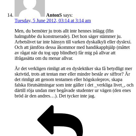
AntonS
says:
Tuesday, 5 June 2012, 03:14 at 3:14 am
Men, du bemöter ju trots allt inte hennes inlägg (lfin
halmgubbe du konstruerade). Det hon säger stämmer ju.
Arbetslivet tar inte hänsyn till varken dyskalkyli eller dyslexi.
Och att jämföra dessa åkommor med handikapphjälp (måttet
av rågat när du tog upp blindhet) får mig på allvar att
ifrågasätta om du menar allvar.
Är det verkligen rimligt att en dyslektiker ska få betydligt mer
skrivtid, trots att tentan mer eller mindre består av siffror? Är
det rimligt att genom tentamen eller högskoleprov, skapa
falska förutsättningar som inte gäller i det _verkliga livet_, och
därtill röja undan mer begåvade studenter ur vägen (den enes
bröd är den andres…). Det tycker inte jag.