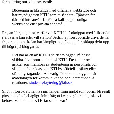
formulering om sin ansvarsroll:
Bloggarna är likställda med officiella webbsidor och
har myndigheten KTH som avsändare. Tjänsten får
därmed inte användas för så kallade personliga
webbsidor eller privata ändamål.
Frågan blir ju genast, varför vill KTH bli förknippat med åsikter de
själva inte kan eller vill stå för? Sedan jag först började driva de här
frågorna inom skolan har lämpligt nog följande brasklapp dykt upp
till höger på bloggarna:
Det här är en av KTH:s studentbloggar. På dessa
skildras livet som student på KTH. De tankar och
åsikter som framförs av studenterna är personliga och
skall inte betraktas som KTH:s officiella åsikter eller
ställningstaganden. Ansvarig för studentbloggarna är
avdelningen för kommunikation och internationella
relationer:
studentrekrytering@kth.se
Snyggt försök att helt ta sina händer ifrån något som börjar bli rejält
pinsamt och obehagligt. Men frågan kvarstår, hur länge ska vi
behöva vänta innan KTH tar sitt ansvar?