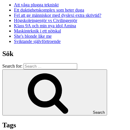
Att våga plugga tekniskt
Ett duktighetskomplex som heter duga
Fel att ge människor med dyslexi extra skrivtid?
Högskoleingenjör vs Civilingenjör
Klass 9A och min nya idol Amina
Maskinteknik i ett nötskal
She's blonde like me
Sviktande självförtroende
Sök
Search for:
Search
Tags