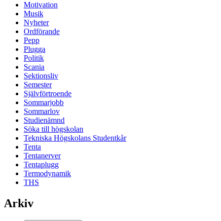
Motivation
Musik
Nyheter
Ordförande
Pepp
Plugga
Politik
Scania
Sektionsliv
Semester
Självförtroende
Sommarjobb
Sommarlov
Studienämnd
Söka till högskolan
Tekniska Högskolans Studentkår
Tenta
Tentanerver
Tentaplugg
Termodynamik
THS
Arkiv