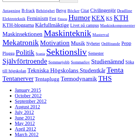
Civilingenjör
B-frack
Betyg
Citat
Antagning
Behörighet
Böcker
Deadline
Humor
KTH
KEX
Feminism
KS
Fest
Elektroteknik
Fitness
Kårfullmäktige
KTH-bloggarna
Livet på campus
Maskinkomponenter
Maskinteknik
Maskinsektionen
Masterval
Mekatronik
Motivation
Musik
Pepp
Nyheter
Ordförande
Sektionsliv
Politik
Plugga
Semester
Scania
Självförtroende
Studienämnd
Söka
Sommarjobb
Sommarlov
Tenta
Tekniska Högskolans Studentkår
till högskolan
THS
Tentanerver
Termodynamik
Tentaplugg
January 2015
October 2012
September 2012
August 2012
July 2012
June 2012
May 2012
April 2012
March 2012