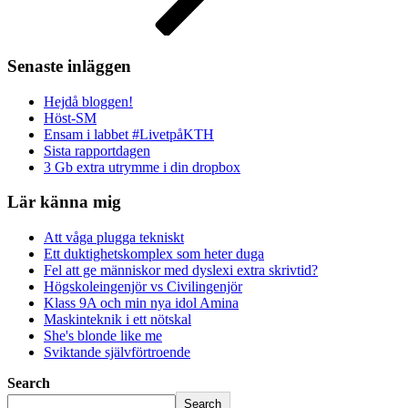
Senaste inläggen
Hejdå bloggen!
Höst-SM
Ensam i labbet #LivetpåKTH
Sista rapportdagen
3 Gb extra utrymme i din dropbox
Lär känna mig
Att våga plugga tekniskt
Ett duktighetskomplex som heter duga
Fel att ge människor med dyslexi extra skrivtid?
Högskoleingenjör vs Civilingenjör
Klass 9A och min nya idol Amina
Maskinteknik i ett nötskal
She's blonde like me
Sviktande självförtroende
Search
Search