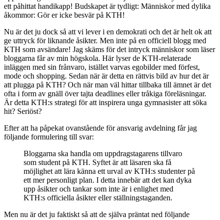
ett påhittat handikapp! Budskapet är tydligt: Människor med dylika
åkommor: Gör er icke besvär på KTH!
Nu är det ju dock så att vi lever i en demokrati och det är helt ok att
ge uttryck för liknande åsikter. Men inte på en officiell blogg med
KTH som avsändare! Jag skäms för det intryck människor som läser
bloggarna får av min högskola. Här lyser de KTH-relaterade
inläggen med sin frånvaro, istället varvas egobilder med förfest,
mode och shopping. Sedan när är detta en rättvis bild av hur det är
att plugga på KTH? Och när man väl hittar tillbaka till ämnet är det
ofta i form av gnäll över tajta deadlines eller tråkiga föreläsningar.
Är detta KTH:s strategi för att inspirera unga gymnasister att söka
hit? Seriöst?
Efter att ha påpekat ovanstående för ansvarig avdelning får jag
följande formulering till svar:
Bloggarna ska handla om uppdragstagarens tillvaro
som student på KTH. Syftet är att läsaren ska få
möjlighet att lära känna ett urval av KTH:s studenter på
ett mer personligt plan. I detta innebär att det kan dyka
upp åsikter och tankar som inte är i enlighet med
KTH:s officiella åsikter eller ställningstaganden.
Men nu är det ju faktiskt så att de själva präntat ned följande