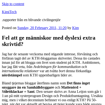
Skip to content
KimiTech
.rapporter från en blivande civilingenjör
Posted on
Sunday, 20 February 2011, 11:20
by
Kim
Fel att ge människor med dyslexi extra
skrivtid?
Jag har de senaste veckorna med stigande intresse, förvåning och
förfäran tagit del av KTH-bloggarnas skriverier. Dessa tio castades
innan jul för att blogga om livet som student på KTH. Ambitionen,
har jag fått veta, från
Avdelningen för kommunikation och
internationella relationer
var att
tvätta bort
denna förkastliga
nördstämpel
som KTH uppenbarligen lider av.
Bland tjejernas bloggar återfinns namn som
Det finns inget
snyggare än en Samhällsbyggare
och
Mattenörd +
Stilettklackar = Sant
. Den senare skrivs av Anna Leijon som går i
1:an på mitt systerprogram Design och Produktframtagning. Ursäkta
mig, men i vilket decennium befinner vi oss enligt KTH? På 50-
talet, när det var aktuellt att bevisa att tjejer kunde vara både snygga