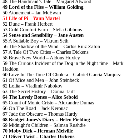
48 The Handmaid’s Tale – Margaret Atwood
49 Lord of the Flies – William Golding
50 Atonement – Ian McEwan
51 Life of Pi – Yann Martel
52 Dune – Frank Herbert
53 Cold Comfort Farm – Stella Gibbons
54 Sense and Sensibility – Jane Austen
55 A Suitable Boy – Vikram Seth
56 The Shadow of the Wind – Carlos Ruiz Zafon
57 A Tale Of Two Cities – Charles Dickens
58 Brave New World – Aldous Huxley
59 The Curious Incident of the Dog in the Night-time – Mark
Haddon
60 Love In The Time Of Cholera – Gabriel Garcia Marquez
61 Of Mice and Men – John Steinbeck
62 Lolita – Vladimir Nabokov
63 The Secret History – Donna Tartt
64 The Lovely Bones – Alice Sebold
65 Count of Monte Cristo – Alexandre Dumas
66 On The Road – Jack Kerouac
67 Jude the Obscure – Thomas Hardy
68 Bridget Jones’s Diary – Helen Fielding
69 Midnight’s Children – Salman Rushdie
70 Moby Dick – Herman Melville
71 Oliver Twist – Charles Dickens