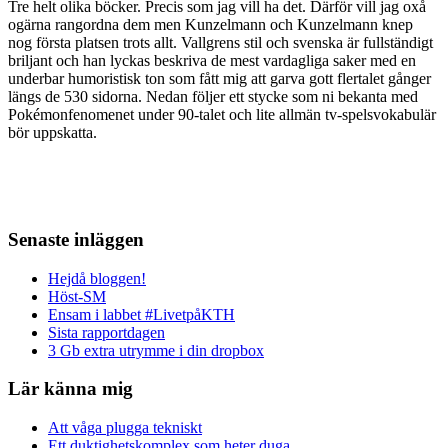
Tre helt olika böcker. Precis som jag vill ha det. Därför vill jag oxå
ogärna rangordna dem men Kunzelmann och Kunzelmann knep
nog första platsen trots allt. Vallgrens stil och svenska är fullständigt
briljant och han lyckas beskriva de mest vardagliga saker med en
underbar humoristisk ton som fått mig att garva gott flertalet gånger
längs de 530 sidorna. Nedan följer ett stycke som ni bekanta med
Pokémonfenomenet under 90-talet och lite allmän tv-spelsvokabulär
bör uppskatta.
Senaste inläggen
Hejdå bloggen!
Höst-SM
Ensam i labbet #LivetpåKTH
Sista rapportdagen
3 Gb extra utrymme i din dropbox
Lär känna mig
Att våga plugga tekniskt
Ett duktighetskomplex som heter duga