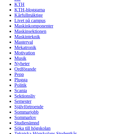
KTH
KTH-bloggarna
Kårfullmäktige
Livet på campus
Maskinkomponenter
Maskinsektionen
Maskinteknik
Masterval
Mekatronik
Motivation
Musik
Nyheter
Ordförande
Pepp
Plugga
Politik
Scania
Sektionsliv
Semester
Självförtroende
Sommarjobb
Sommarlov
Studienämnd
Söka till högskolan
Tekniska Högskolans Studentkår