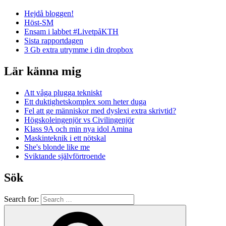
Hejdå bloggen!
Höst-SM
Ensam i labbet #LivetpåKTH
Sista rapportdagen
3 Gb extra utrymme i din dropbox
Lär känna mig
Att våga plugga tekniskt
Ett duktighetskomplex som heter duga
Fel att ge människor med dyslexi extra skrivtid?
Högskoleingenjör vs Civilingenjör
Klass 9A och min nya idol Amina
Maskinteknik i ett nötskal
She's blonde like me
Sviktande självförtroende
Sök
Search for: