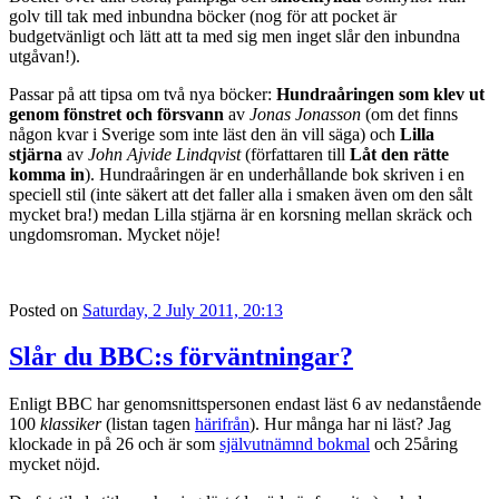
golv till tak med inbundna böcker (nog för att pocket är
budgetvänligt och lätt att ta med sig men inget slår den inbundna
utgåvan!).
Passar på att tipsa om två nya böcker:
Hundraåringen som klev ut
genom fönstret och försvann
av
Jonas Jonasson
(om det finns
någon kvar i Sverige som inte läst den än vill säga) och
Lilla
stjärna
av
John Ajvide Lindqvist
(författaren till
Låt den rätte
komma in
). Hundraåringen är en underhållande bok skriven i en
speciell stil (inte säkert att det faller alla i smaken även om den sålt
mycket bra!) medan Lilla stjärna är en korsning mellan skräck och
ungdomsroman. Mycket nöje!
Posted on
Saturday, 2 July 2011, 20:13
Slår du BBC:s förväntningar?
Enligt BBC har genomsnittspersonen endast läst 6 av nedanstående
100
klassiker
(listan tagen
härifrån
). Hur många har ni läst? Jag
klockade in på 26 och är som
självutnämnd bokmal
och 25åring
mycket nöjd.