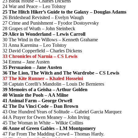
23 Bleak House – Charles Dickens
24 War and Peace – Leo Tolstoy
25 The Hitch Hiker’s Guide to the Galaxy – Douglas Adams
26 Brideshead Revisited – Evelyn Waugh
27 Crime and Punishment – Fyodor Dostoyevsky
28 Grapes of Wrath – John Steinbeck
29 Alice in Wonderland – Lewis Carroll
30 The Wind in the Willows – Kenneth Grahame
31 Anna Karenina – Leo Tolstoy
32 David Copperfield – Charles Dickens
33 Chronicles of Narnia – CS Lewis
34 Emma – Jane Austen
35 Persuasion – Jane Austen
36 The Lion, The Witch and The Wardrobe – CS Lewis
37 The Kite Runner – Khaled Hosseini
38 Captain Corelli’s Mandolin – Louis De Bernieres
39 Memoirs of a Geisha – Arthur Golden
40 Winnie the Pooh – AA Milne
41 Animal Farm – George Orwell
42 The Da Vinci Code – Dan Brown
43 One Hundred Years of Solitude – Gabriel Garcia Marquez
44 A Prayer for Owen Meaney – John Irving
45 The Woman in White – Wilkie Collins
46 Anne of Green Gables – LM Montgomery
47 Far From The Madding Crowd – Thomas Hardy.