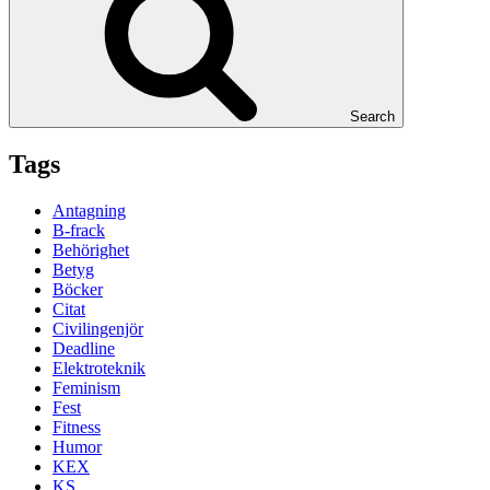
Search
Tags
Antagning
B-frack
Behörighet
Betyg
Böcker
Citat
Civilingenjör
Deadline
Elektroteknik
Feminism
Fest
Fitness
Humor
KEX
KS