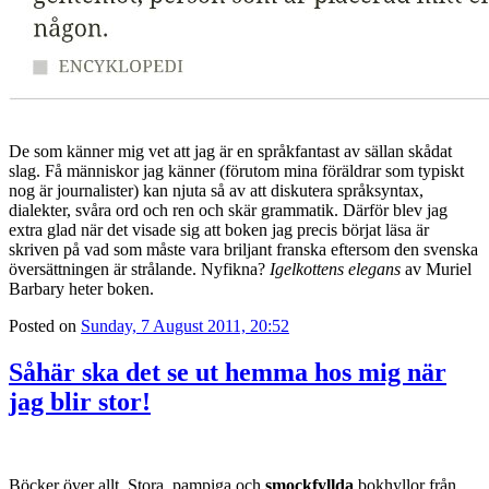
De som känner mig vet att jag är en språkfantast av sällan skådat
slag. Få människor jag känner (förutom mina föräldrar som typiskt
nog är journalister) kan njuta så av att diskutera språksyntax,
dialekter, svåra ord och ren och skär grammatik. Därför blev jag
extra glad när det visade sig att boken jag precis börjat läsa är
skriven på vad som måste vara briljant franska eftersom den svenska
översättningen är strålande. Nyfikna?
Igelkottens elegans
av Muriel
Barbary heter boken.
Posted on
Sunday, 7 August 2011, 20:52
Såhär ska det se ut hemma hos mig när
jag blir stor!
Böcker över allt. Stora, pampiga och
smockfyllda
bokhyllor från