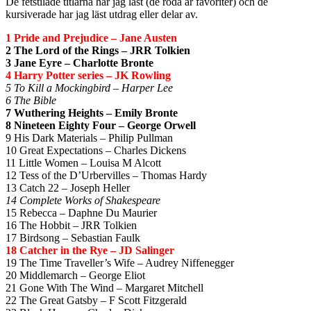
De fetstilade titlarna har jag läst (de röda är favoriter) och de
kursiverade har jag läst utdrag eller delar av.
1 Pride and Prejudice – Jane Austen
2 The Lord of the Rings – JRR Tolkien
3 Jane Eyre – Charlotte Bronte
4 Harry Potter series – JK Rowling
5 To Kill a Mockingbird – Harper Lee
6 The Bible
7 Wuthering Heights – Emily Bronte
8 Nineteen Eighty Four – George Orwell
9 His Dark Materials – Philip Pullman
10 Great Expectations – Charles Dickens
11 Little Women – Louisa M Alcott
12 Tess of the D’Urbervilles – Thomas Hardy
13 Catch 22 – Joseph Heller
14 Complete Works of Shakespeare
15 Rebecca – Daphne Du Maurier
16 The Hobbit – JRR Tolkien
17 Birdsong – Sebastian Faulk
18 Catcher in the Rye – JD Salinger
19 The Time Traveller’s Wife – Audrey Niffenegger
20 Middlemarch – George Eliot
21 Gone With The Wind – Margaret Mitchell
22 The Great Gatsby – F Scott Fitzgerald