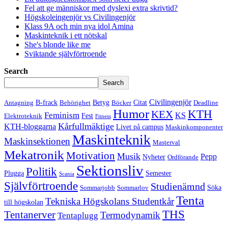
Fel att ge människor med dyslexi extra skrivtid?
Högskoleingenjör vs Civilingenjör
Klass 9A och min nya idol Amina
Maskinteknik i ett nötskal
She's blonde like me
Sviktande självförtroende
Search
Search
Civilingenjör
B-frack
Betyg
Citat
Antagning
Behörighet
Böcker
Deadline
Humor
KTH
KEX
Feminism
KS
Fest
Elektroteknik
Fitness
Kårfullmäktige
KTH-bloggarna
Livet på campus
Maskinkomponenter
Maskinteknik
Maskinsektionen
Masterval
Mekatronik
Motivation
Musik
Pepp
Nyheter
Ordförande
Sektionsliv
Politik
Plugga
Semester
Scania
Självförtroende
Studienämnd
Söka
Sommarjobb
Sommarlov
Tenta
Tekniska Högskolans Studentkår
till högskolan
THS
Tentanerver
Termodynamik
Tentaplugg