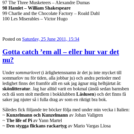
97 The Three Musketeers – Alexandre Dumas
98 Hamlet – William Shakespeare
99 Charlie and the Chocolate Factory – Roald Dahl
100 Les Miserables – Victor Hugo
Posted on
Saturday, 25 June 2011, 15:34
Gotta catch ’em all – eller hur var det
nu?
Under
sommarlovet
(i ärlighetensnamn är det ju inte mycket till
sommarlov nu för tiden, alla jobbar ju) och andra perioder med
ledighet finns det framför allt en sak jag ägnar mig helhjärtat åt:
skönlitteratur
. Jag har alltid varit en bokmal (ändå sedan barnsben
och då som stolt medlem i bokklubben
Läslusen
) och det finns få
saker jag njuter så i fulla drag av som en riktigt bra bok.
Således fick följande tre böcker följa med under min vecka i Italien:
~
Kunzelmann och Kunzelmann
av Johan Vallgren
~
The life of Pi
av Yann Martel
~
Den stygga flickans rackartyg
av Mario Vargas Llosa