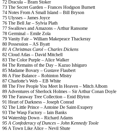
72 Dracula – Bram Stoker
73 The Secret Garden – Frances Hodgson Burnett
74 Notes From A Small Island – Bill Bryson
75 Ulysses – James Joyce
76 The Bell Jar – Sylvia Plath
77 Swallows and Amazons – Arthur Ransome
78 Germinal – Emile Zola
79 Vanity Fair – William Makepeace Thackeray
80 Possession – AS Byatt
81 A Christmas Carol – Charles Dickens
82 Cloud Atlas – David Mitchell
83 The Color Purple – Alice Walker
84 The Remains of the Day – Kazuo Ishiguro
85 Madame Bovary – Gustave Flaubert
86 A Fine Balance – Rohinton Mistry
87 Charlotte’s Web – EB White
88 The Five People You Meet In Heaven – Mitch Albom
89 Adventures of Sherlock Holmes – Sir Arthur Conan Doyle
90 The Faraway Tree Collection – Enid Blyton
91 Heart of Darkness – Joseph Conrad
92 The Little Prince – Antoine De Saint-Exupery
93 The Wasp Factory – Iain Banks
94 Watership Down – Richard Adams
95 A Confederacy of Dunces – John Kennedy Toole
96 A Town Like Alice – Nevil Shute