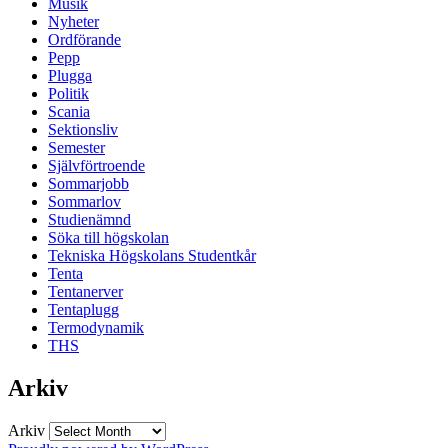
Musik
Nyheter
Ordförande
Pepp
Plugga
Politik
Scania
Sektionsliv
Semester
Självförtroende
Sommarjobb
Sommarlov
Studienämnd
Söka till högskolan
Tekniska Högskolans Studentkår
Tenta
Tentanerver
Tentaplugg
Termodynamik
THS
Arkiv
Arkiv