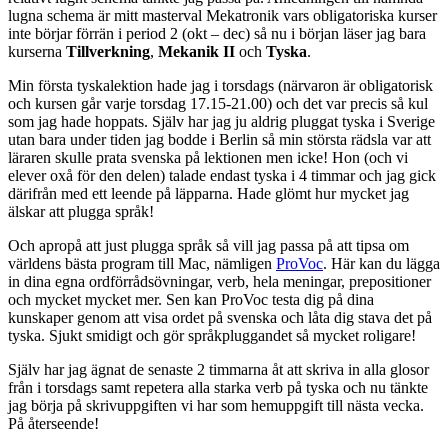
lugna schema är mitt masterval Mekatronik vars obligatoriska kurser
inte börjar förrän i period 2 (okt – dec) så nu i början läser jag bara
kurserna
Tillverkning
,
Mekanik II
och
Tyska
.
Min första tyskalektion hade jag i torsdags (närvaron är obligatorisk
och kursen går varje torsdag 17.15-21.00) och det var precis så kul
som jag hade hoppats. Själv har jag ju aldrig pluggat tyska i Sverige
utan bara under tiden jag bodde i Berlin så min största rädsla var att
läraren skulle prata svenska på lektionen men icke! Hon (och vi
elever oxå för den delen) talade endast tyska i 4 timmar och jag gick
därifrån med ett leende på läpparna. Hade glömt hur mycket jag
älskar att plugga språk!
Och apropå att just plugga språk så vill jag passa på att tipsa om
världens bästa program till Mac, nämligen
ProVoc
. Här kan du lägga
in dina egna ordförrådsövningar, verb, hela meningar, prepositioner
och mycket mycket mer. Sen kan ProVoc testa dig på dina
kunskaper genom att visa ordet på svenska och låta dig stava det på
tyska. Sjukt smidigt och gör språkpluggandet så mycket roligare!
Själv har jag ägnat de senaste 2 timmarna åt att skriva in alla glosor
från i torsdags samt repetera alla starka verb på tyska och nu tänkte
jag börja på skrivuppgiften vi har som hemuppgift till nästa vecka.
På återseende!