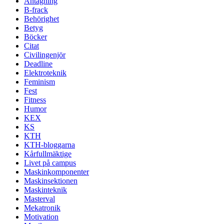
Antagning
B-frack
Behörighet
Betyg
Böcker
Citat
Civilingenjör
Deadline
Elektroteknik
Feminism
Fest
Fitness
Humor
KEX
KS
KTH
KTH-bloggarna
Kårfullmäktige
Livet på campus
Maskinkomponenter
Maskinsektionen
Maskinteknik
Masterval
Mekatronik
Motivation