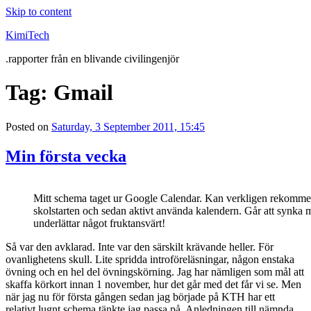
Skip to content
KimiTech
.rapporter från en blivande civilingenjör
Tag:
Gmail
Posted on
Saturday, 3 September 2011, 15:45
Min första vecka
Mitt schema taget ur Google Calendar. Kan verkligen rekommen
skolstarten och sedan aktivt använda kalendern. Går att synka
underlättar något fruktansvärt!
Så var den avklarad. Inte var den särskilt krävande heller. För
ovanlighetens skull. Lite spridda introföreläsningar, någon enstaka
övning och en hel del övningskörning. Jag har nämligen som mål att
skaffa körkort innan 1 november, hur det går med det får vi se. Men
när jag nu för första gången sedan jag började på KTH har ett
relativt lugnt schema tänkte jag passa på. Anledningen till nämnda