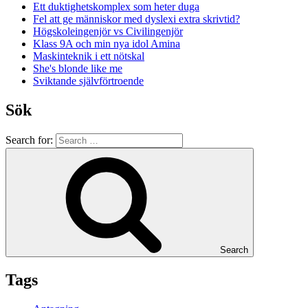
Ett duktighetskomplex som heter duga
Fel att ge människor med dyslexi extra skrivtid?
Högskoleingenjör vs Civilingenjör
Klass 9A och min nya idol Amina
Maskinteknik i ett nötskal
She's blonde like me
Sviktande självförtroende
Sök
Search for:
Search
Tags