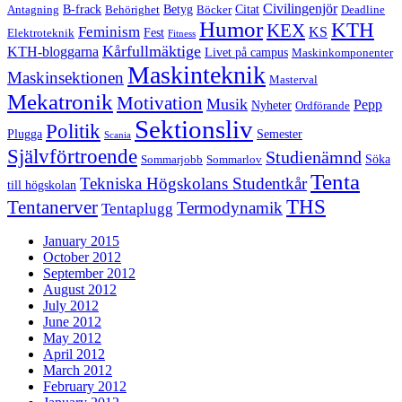
Civilingenjör
B-frack
Betyg
Citat
Antagning
Behörighet
Böcker
Deadline
Humor
KTH
KEX
Feminism
KS
Fest
Elektroteknik
Fitness
Kårfullmäktige
KTH-bloggarna
Livet på campus
Maskinkomponenter
Maskinteknik
Maskinsektionen
Masterval
Mekatronik
Motivation
Musik
Pepp
Nyheter
Ordförande
Sektionsliv
Politik
Plugga
Semester
Scania
Självförtroende
Studienämnd
Söka
Sommarjobb
Sommarlov
Tenta
Tekniska Högskolans Studentkår
till högskolan
THS
Tentanerver
Termodynamik
Tentaplugg
January 2015
October 2012
September 2012
August 2012
July 2012
June 2012
May 2012
April 2012
March 2012
February 2012