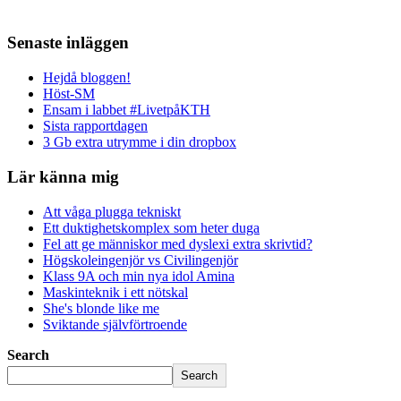
Senaste inläggen
Hejdå bloggen!
Höst-SM
Ensam i labbet #LivetpåKTH
Sista rapportdagen
3 Gb extra utrymme i din dropbox
Lär känna mig
Att våga plugga tekniskt
Ett duktighetskomplex som heter duga
Fel att ge människor med dyslexi extra skrivtid?
Högskoleingenjör vs Civilingenjör
Klass 9A och min nya idol Amina
Maskinteknik i ett nötskal
She's blonde like me
Sviktande självförtroende
Search
Search