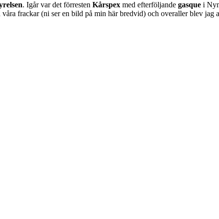
yrelsen
. Igår var det förresten
Kårspex
med efterföljande
gasque
i Nym
 våra frackar (ni ser en bild på min här bredvid) och overaller blev jag 