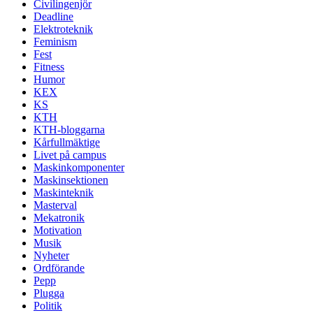
Civilingenjör
Deadline
Elektroteknik
Feminism
Fest
Fitness
Humor
KEX
KS
KTH
KTH-bloggarna
Kårfullmäktige
Livet på campus
Maskinkomponenter
Maskinsektionen
Maskinteknik
Masterval
Mekatronik
Motivation
Musik
Nyheter
Ordförande
Pepp
Plugga
Politik