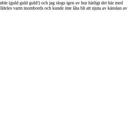
ble (guld guld guld!) och jag slogs igen av hur härligt det här med
alldeles varm inombords och kunde inte låta bli att njuta av känslan av