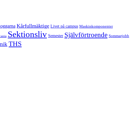
Kårfullmäktige
oggarna
Livet på campus
Maskinkomponenter
Sektionsliv
Självförtroende
Semester
Sommarjobb
cania
THS
mik