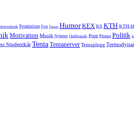
Humor
KTH
KEX
Feminism
KS
KTH-bl
Fest
ektroteknik
Fitness
nik
Politik
Motivation
Musik
Pepp
Nyheter
Plugga
Ordförande
S
Tenta
Tentanerver
ns Studentkår
Termodyna
Tentaplugg