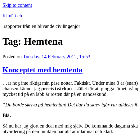
Skip to content
KimiTech
.rapporter från en blivande civilingenjör
Tag:
Hemtena
Posted on
Tuesday, 14 February 2012, 15:53
Konceptet med hemtenta
…är nog inte riktigt min påse nötter. Faktiskt. Under mina 3 år (snart) 
chansen känner jag
precis tvärtom
. Istället för att plugga järnet, gå 
mycket tid på en labb är rösten där på en nanosekund:
“Du borde skriva på hemtentan! Det där du skrev igår var alldeles för
Blä.
Så nu har jag gjort en deal med mig själv. De kommande dagarna ska 
utvärdering på den punkten när allt är inlämnat och klart.