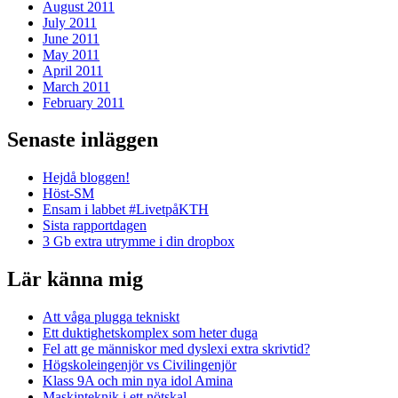
August 2011
July 2011
June 2011
May 2011
April 2011
March 2011
February 2011
Senaste inläggen
Hejdå bloggen!
Höst-SM
Ensam i labbet #LivetpåKTH
Sista rapportdagen
3 Gb extra utrymme i din dropbox
Lär känna mig
Att våga plugga tekniskt
Ett duktighetskomplex som heter duga
Fel att ge människor med dyslexi extra skrivtid?
Högskoleingenjör vs Civilingenjör
Klass 9A och min nya idol Amina
Maskinteknik i ett nötskal