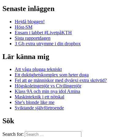
Senaste inläggen
Hejdå bloggen!
Höst-SM
Ensam i labbet #LivetpåKTH
Sista rapportdagen
3 Gb extra utrymme i din dropbox
Lär känna mig
Att våga plugga tekniskt
Ett duktighetskomplex som heter duga
Fel att ge människor med dyslexi extra skrivtid?
Högskoleingenjör vs Civilingenjör
Klass 9A och min nya idol Amina
Maskinteknik i ett nötskal
She's blonde like me
Sviktande självförtroende
Sök
Search for: