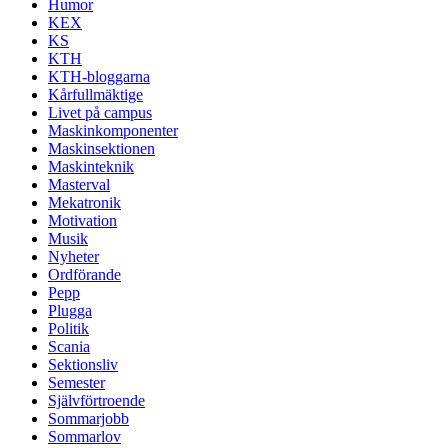
Humor
KEX
KS
KTH
KTH-bloggarna
Kårfullmäktige
Livet på campus
Maskinkomponenter
Maskinsektionen
Maskinteknik
Masterval
Mekatronik
Motivation
Musik
Nyheter
Ordförande
Pepp
Plugga
Politik
Scania
Sektionsliv
Semester
Självförtroende
Sommarjobb
Sommarlov