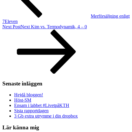
Merförsäljning enligt
7Eleven
Next Post
Next
Kim vs. Termodynamik, 4 – 0
Senaste inläggen
Hejdå bloggen!
Höst-SM
Ensam i labbet #LivetpåKTH
Sista rapportdagen
3 Gb extra utrymme i din dropbox
Lär känna mig