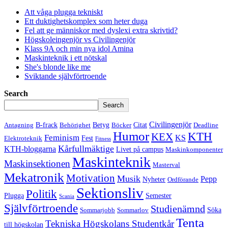
Att våga plugga tekniskt
Ett duktighetskomplex som heter duga
Fel att ge människor med dyslexi extra skrivtid?
Högskoleingenjör vs Civilingenjör
Klass 9A och min nya idol Amina
Maskinteknik i ett nötskal
She's blonde like me
Sviktande självförtroende
Search
Search
Civilingenjör
B-frack
Betyg
Citat
Antagning
Behörighet
Böcker
Deadline
Humor
KTH
KEX
Feminism
KS
Fest
Elektroteknik
Fitness
Kårfullmäktige
KTH-bloggarna
Livet på campus
Maskinkomponenter
Maskinteknik
Maskinsektionen
Masterval
Mekatronik
Motivation
Musik
Pepp
Nyheter
Ordförande
Sektionsliv
Politik
Plugga
Semester
Scania
Självförtroende
Studienämnd
Söka
Sommarjobb
Sommarlov
Tenta
Tekniska Högskolans Studentkår
till högskolan