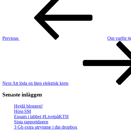
Post
navigation
Previous
Om varför tj
Next
Post
Next
Att löda en liten elektrisk krets
Senaste inläggen
Hejdå bloggen!
Höst-SM
Ensam i labbet #LivetpåKTH
Sista rapportdagen
3 Gb extra utrymme i din dropbox