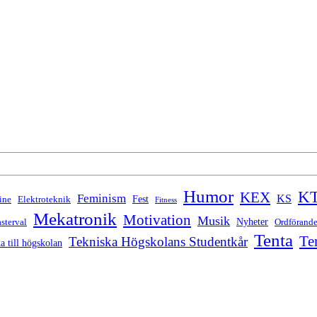
Humor
K
KEX
Feminism
KS
Fest
ine
Elektroteknik
Fitness
Mekatronik
Motivation
Musik
Nyheter
sterval
Ordförand
Tenta
Te
Tekniska Högskolans Studentkår
a till högskolan