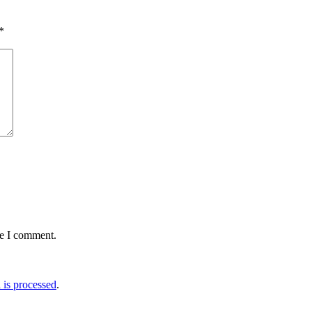
*
me I comment.
is processed
.