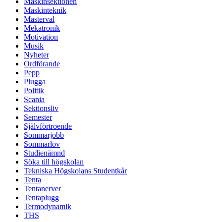
Maskinsektionen
Maskinteknik
Masterval
Mekatronik
Motivation
Musik
Nyheter
Ordförande
Pepp
Plugga
Politik
Scania
Sektionsliv
Semester
Självförtroende
Sommarjobb
Sommarlov
Studienämnd
Söka till högskolan
Tekniska Högskolans Studentkår
Tenta
Tentanerver
Tentaplugg
Termodynamik
THS