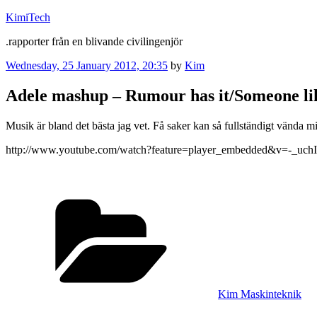
Skip
KimiTech
to
.rapporter från en blivande civilingenjör
content
Posted
Wednesday, 25 January 2012, 20:35
by
Kim
on
Adele mashup – Rumour has it/Someone li
Musik är bland det bästa jag vet. Få saker kan så fullständigt vända 
http://www.youtube.com/watch?feature=player_embedded&v=-_uch
Categories
Kim Maskinteknik