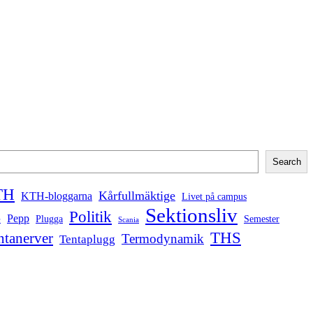
Search
TH
Kårfullmäktige
KTH-bloggarna
Livet på campus
Sektionsliv
Politik
Pepp
Plugga
Semester
e
Scania
THS
ntanerver
Termodynamik
Tentaplugg