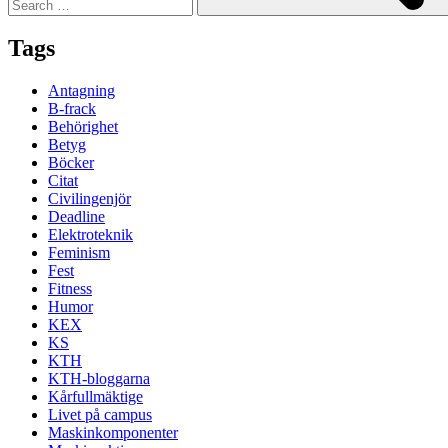
Tags
Antagning
B-frack
Behörighet
Betyg
Böcker
Citat
Civilingenjör
Deadline
Elektroteknik
Feminism
Fest
Fitness
Humor
KEX
KS
KTH
KTH-bloggarna
Kårfullmäktige
Livet på campus
Maskinkomponenter