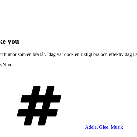
ke you
mitt humör som en bra låt. Idag var dock en riktigt bra och effektiv da
IyNIvc
Tags
Adele
,
Glee
,
Musik