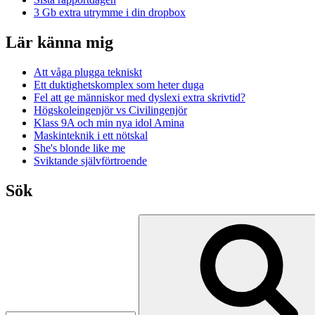
3 Gb extra utrymme i din dropbox
Lär känna mig
Att våga plugga tekniskt
Ett duktighetskomplex som heter duga
Fel att ge människor med dyslexi extra skrivtid?
Högskoleingenjör vs Civilingenjör
Klass 9A och min nya idol Amina
Maskinteknik i ett nötskal
She's blonde like me
Sviktande självförtroende
Sök
Search
for: