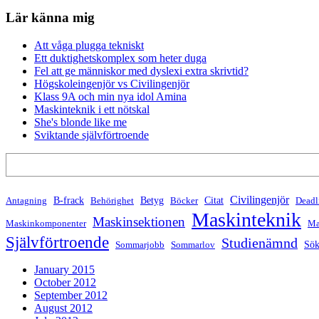
Lär känna mig
Att våga plugga tekniskt
Ett duktighetskomplex som heter duga
Fel att ge människor med dyslexi extra skrivtid?
Högskoleingenjör vs Civilingenjör
Klass 9A och min nya idol Amina
Maskinteknik i ett nötskal
She's blonde like me
Sviktande självförtroende
Search
Civilingenjör
B-frack
Betyg
Citat
Antagning
Behörighet
Böcker
Deadl
Maskinteknik
Maskinsektionen
Maskinkomponenter
Ma
Självförtroende
Studienämnd
Sök
Sommarjobb
Sommarlov
January 2015
October 2012
September 2012
August 2012