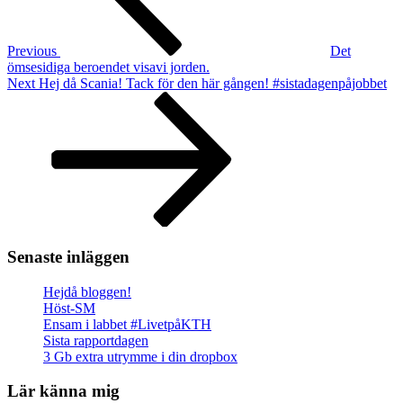
Previous
Det
ömsesidiga beroendet visavi jorden.
Next
Next
Hej då Scania! Tack för den här gången! #sistadagenpåjobbet
Post
Senaste inläggen
Hejdå bloggen!
Höst-SM
Ensam i labbet #LivetpåKTH
Sista rapportdagen
3 Gb extra utrymme i din dropbox
Lär känna mig