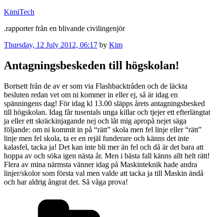
Skip
KimiTech
to
.rapporter från en blivande civilingenjör
content
Posted
Thursday, 12 July 2012, 06:17
by
Kim
on
Antagningsbeskeden till högskolan!
Bortsett från de av er som via Flashbacktråden och de läckta
besluten redan vet om ni kommer in eller ej, så är idag en
spänningens dag! För idag kl 13.00 släpps årets antagningsbesked
till högskolan. Idag får tusentals unga killar och tjejer ett efterlängtat
ja eller ett skräckinjagande nej och låt mig apropå nejet säga
följande: om ni kommit in på “rätt” skola men fel linje eller “rätt”
linje men fel skola, ta er en rejäl funderare och känns det inte
kalasfel, tacka ja! Det kan inte bli mer än fel och då är det bara att
hoppa av och söka igen nästa år. Men i bästa fall känns allt helt rätt!
Flera av mina närmsta vänner idag på Maskinteknik hade andra
linjer/skolor som första val men valde att tacka ja till Maskin ändå
och har aldrig ångrat det. Så våga prova!
Categories