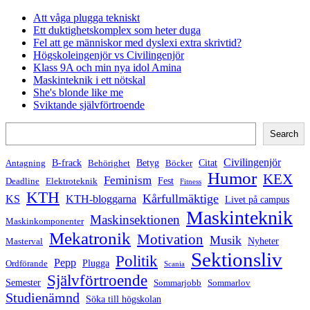
Att våga plugga tekniskt
Ett duktighetskomplex som heter duga
Fel att ge människor med dyslexi extra skrivtid?
Högskoleingenjör vs Civilingenjör
Klass 9A och min nya idol Amina
Maskinteknik i ett nötskal
She's blonde like me
Sviktande självförtroende
Search
Search
Civilingenjör
B-frack
Betyg
Citat
Antagning
Behörighet
Böcker
Humor
KEX
Feminism
Fest
Deadline
Elektroteknik
Fitness
KTH
Kårfullmäktige
KS
KTH-bloggarna
Livet på campus
Maskinteknik
Maskinsektionen
Maskinkomponenter
Mekatronik
Motivation
Musik
Nyheter
Masterval
Sektionsliv
Politik
Pepp
Plugga
Ordförande
Scania
Självförtroende
Semester
Sommarjobb
Sommarlov
Studienämnd
Söka till högskolan