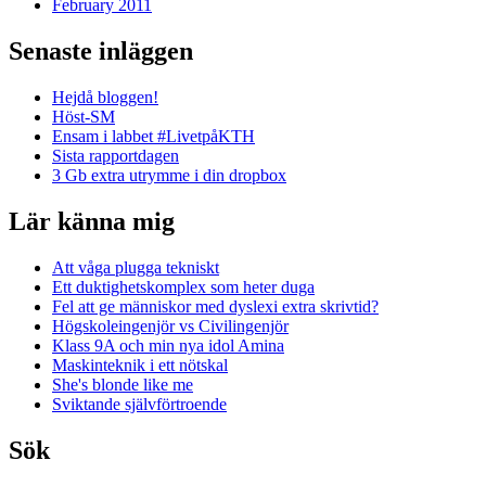
February 2011
Senaste inläggen
Hejdå bloggen!
Höst-SM
Ensam i labbet #LivetpåKTH
Sista rapportdagen
3 Gb extra utrymme i din dropbox
Lär känna mig
Att våga plugga tekniskt
Ett duktighetskomplex som heter duga
Fel att ge människor med dyslexi extra skrivtid?
Högskoleingenjör vs Civilingenjör
Klass 9A och min nya idol Amina
Maskinteknik i ett nötskal
She's blonde like me
Sviktande självförtroende
Sök