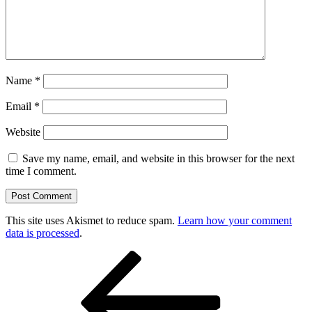
Name
*
Email
*
Website
Save my name, email, and website in this browser for the next
time I comment.
This site uses Akismet to reduce spam.
Learn how your comment
data is processed
.
Post
Previous
Post
navigation