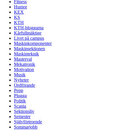
Fitness
Humor
KEX
KS
KTH
KTH-bloggarna
Kårfullmäktige
Livet på campus
Maskinkomponenter
Maskinsektionen
Maskinteknik
Masterval
Mekatronik
Motivation
Musik
Nyheter
Ordförande
Pepp
Plugga
Politik
Scania
Sektionsliv
Semester
Självförtroende
Sommarjobb