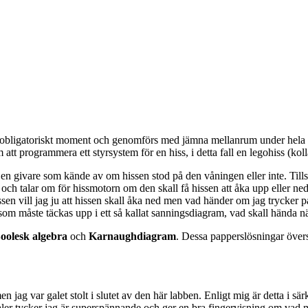
 obligatoriskt moment och genomförs med jämna mellanrum under hela kur
t programmera ett styrsystem för en hiss, i detta fall en legohiss (kolla 
en givare som kände av om hissen stod på den våningen eller inte. Til
 och talar om för hissmotorn om den skall få hissen att åka upp eller n
sen vill jag ju att hissen skall åka ned men vad händer om jag trycker
om måste täckas upp i ett så kallat sanningsdiagram, vad skall hända när
oolesk algebra
och
Karnaughdiagram
. Dessa papperslösningar övers
ag var galet stolt i slutet av den här labben. Enligt mig är detta i särkla
naler tycker jag är superspännande och ger en bra fingervisning om va