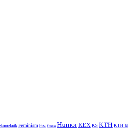
Humor
KTH
KEX
Feminism
KS
KTH-bl
Fest
ektroteknik
Fitness