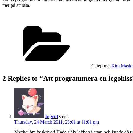
mer på att läsa.
Categories
Kim Maski
2 Replies to “Att programmera en legohiss
Ingrid
says:
Thursday, 24 March 2011, 23:01 at 11:01 pm
Mycket bra beskrivet! Hade själv labben i ettan och kunde då t