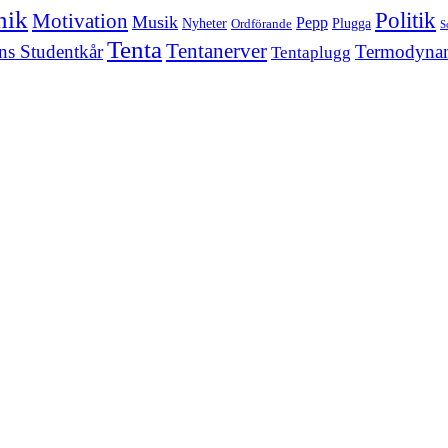
nik
Politik
Motivation
Musik
Pepp
Nyheter
Plugga
Ordförande
S
Tenta
Tentanerver
ns Studentkår
Termodyna
Tentaplugg