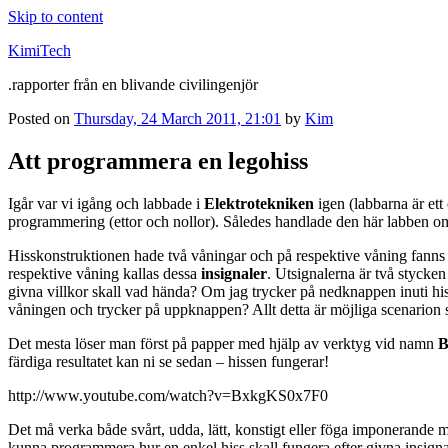
Skip to content
KimiTech
.rapporter från en blivande civilingenjör
Posted on
Thursday, 24 March 2011, 21:01
by
Kim
Att programmera en legohiss
Igår var vi igång och labbade i
Elektrotekniken
igen (labbarna är ett
programmering (ettor och nollor). Således handlade den här labben om at
Hisskonstruktionen hade två våningar och på respektive våning fanns 
respektive våning kallas dessa
insignaler
. Utsignalerna är två stycken
givna villkor skall vad hända? Om jag trycker på nedknappen inuti his
våningen och trycker på uppknappen? Allt detta är möjliga scenarion s
Det mesta löser man först på papper med hjälp av verktyg vid namn
B
färdiga resultatet kan ni se sedan – hissen fungerar!
http://www.youtube.com/watch?v=BxkgKS0x7F0
Det må verka både svårt, udda, lätt, konstigt eller föga imponerande men j
kunna programmera hur en enkel hiss skall fungera efter givna insig