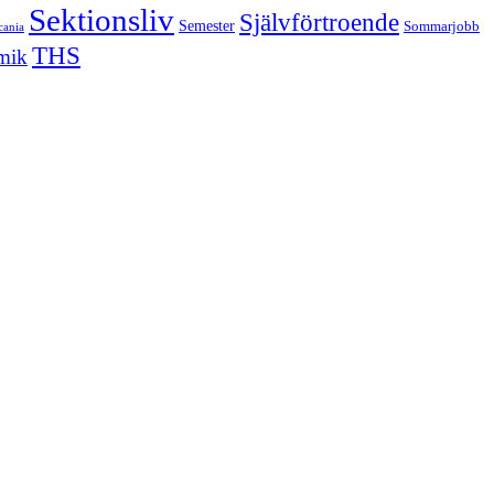
Sektionsliv
Självförtroende
Semester
Sommarjobb
cania
THS
mik