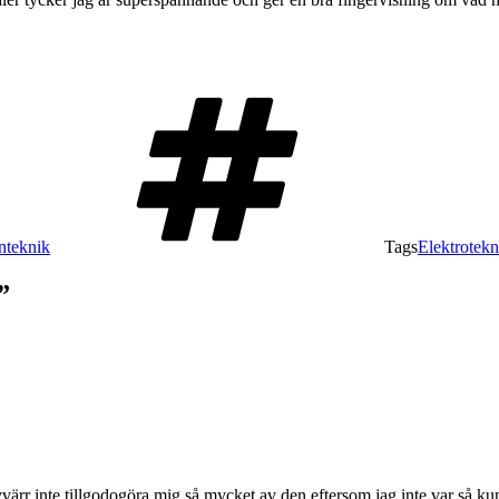
nteknik
Tags
Elektrotekn
”
yvärr inte tillgodogöra mig så mycket av den eftersom jag inte var så 