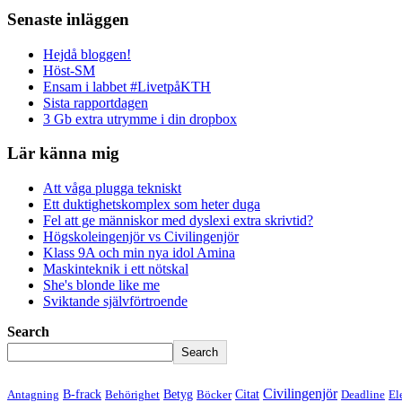
Senaste inläggen
Hejdå bloggen!
Höst-SM
Ensam i labbet #LivetpåKTH
Sista rapportdagen
3 Gb extra utrymme i din dropbox
Lär känna mig
Att våga plugga tekniskt
Ett duktighetskomplex som heter duga
Fel att ge människor med dyslexi extra skrivtid?
Högskoleingenjör vs Civilingenjör
Klass 9A och min nya idol Amina
Maskinteknik i ett nötskal
She's blonde like me
Sviktande självförtroende
Search
Search
Civilingenjör
B-frack
Betyg
Citat
Antagning
Behörighet
Böcker
Deadline
El