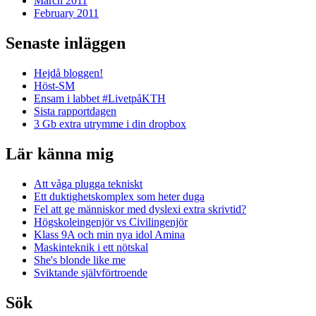
March 2011
February 2011
Senaste inläggen
Hejdå bloggen!
Höst-SM
Ensam i labbet #LivetpåKTH
Sista rapportdagen
3 Gb extra utrymme i din dropbox
Lär känna mig
Att våga plugga tekniskt
Ett duktighetskomplex som heter duga
Fel att ge människor med dyslexi extra skrivtid?
Högskoleingenjör vs Civilingenjör
Klass 9A och min nya idol Amina
Maskinteknik i ett nötskal
She's blonde like me
Sviktande självförtroende
Sök