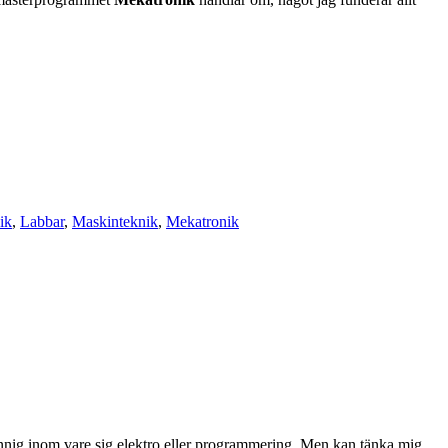
ik
,
Labbar
,
Maskinteknik
,
Mekatronik
kunnig inom vare sig elektro eller programmering. Men kan tänka mig