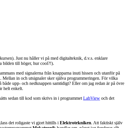
sen). Just nu håller vi på med digitalteknik, d.v.s. enklare
bilden till höger, hur cool?!).
lsammans med signalerna från knapparna inuti hissen och utanför på
ed. Mellan in och utsignaler sker själva programmeringen. För vilka
 på både upp- och nedknappen samtidigt? Eller om jag redan är på övre
 helt enkelt.
ätts sedan till kod som skrivs in i programmet
LabView
och det
ss det roligaste vi gjort hittills i
Elektrotekniken
. Att faktiskt själv
d masterprogrammet
Mekatronik
handlar om, något jag funderar allt