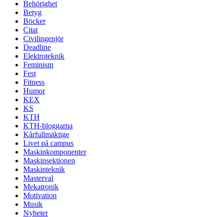
Behörighet
Betyg
Böcker
Citat
Civilingenjör
Deadline
Elektroteknik
Feminism
Fest
Fitness
Humor
KEX
KS
KTH
KTH-bloggarna
Kårfullmäktige
Livet på campus
Maskinkomponenter
Maskinsektionen
Maskinteknik
Masterval
Mekatronik
Motivation
Musik
Nyheter