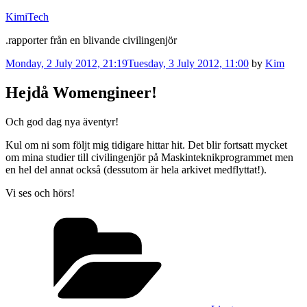
Skip
KimiTech
to
.rapporter från en blivande civilingenjör
content
Posted
Monday, 2 July 2012, 21:19
Tuesday, 3 July 2012, 11:00
by
Kim
on
Hejdå Womengineer!
Och god dag nya äventyr!
Kul om ni som följt mig tidigare hittar hit. Det blir fortsatt mycket
om mina studier till civilingenjör på Maskinteknikprogrammet men
en hel del annat också (dessutom är hela arkivet medflyttat!).
Vi ses och hörs!
Categories