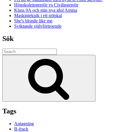
Högskoleingenjör vs Civilingenjör
Klass 9A och min nya idol Amina
Maskinteknik i ett nötskal
She's blonde like me
Sviktande självförtroende
Sök
Search
for:
Search
Tags
Antagning
B-frack