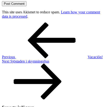
This site uses Akismet to reduce spam.
Learn how your comment
data is processed
.
Post
Previous
Post
navigation
Previous
Vacación!
Next
Next
Sjöstaden i skymningsljus
Post