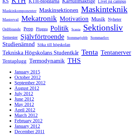
KTH
Kårfullmäktige
KS
KTH-bloggarna
Livet på campus
Maskinteknik
Maskinsektionen
Maskinkomponenter
Mekatronik
Motivation
Musik
Nyheter
Masterval
Sektionsliv
Politik
Pepp
Plugga
Ordförande
Scania
Självförtroende
Semester
Sommarjobb
Sommarlov
Studienämnd
Söka till högskolan
Tenta
Tentanerver
Tekniska Högskolans Studentkår
THS
Termodynamik
Tentaplugg
January 2015
October 2012
September 2012
August 2012
July 2012
June 2012
May 2012
April 2012
March 2012
February 2012
January 2012
December 2011