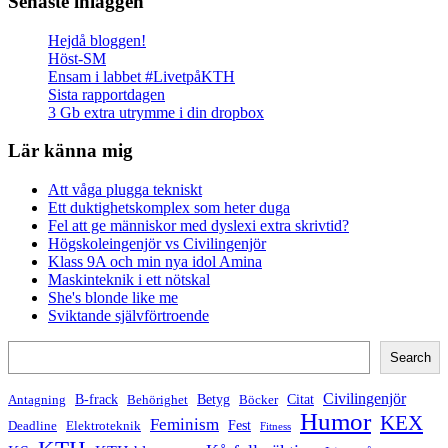
Senaste inläggen
Hejdå bloggen!
Höst-SM
Ensam i labbet #LivetpåKTH
Sista rapportdagen
3 Gb extra utrymme i din dropbox
Lär känna mig
Att våga plugga tekniskt
Ett duktighetskomplex som heter duga
Fel att ge människor med dyslexi extra skrivtid?
Högskoleingenjör vs Civilingenjör
Klass 9A och min nya idol Amina
Maskinteknik i ett nötskal
She's blonde like me
Sviktande självförtroende
Search
Search
Civilingenjör
B-frack
Betyg
Citat
Antagning
Behörighet
Böcker
Humor
KEX
Feminism
Fest
Deadline
Elektroteknik
Fitness