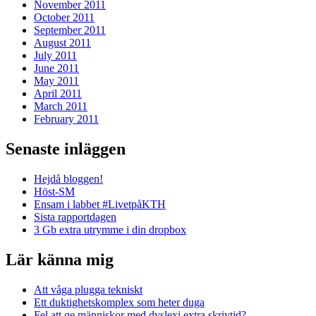
November 2011
October 2011
September 2011
August 2011
July 2011
June 2011
May 2011
April 2011
March 2011
February 2011
Senaste inläggen
Hejdå bloggen!
Höst-SM
Ensam i labbet #LivetpåKTH
Sista rapportdagen
3 Gb extra utrymme i din dropbox
Lär känna mig
Att våga plugga tekniskt
Ett duktighetskomplex som heter duga
Fel att ge människor med dyslexi extra skrivtid?