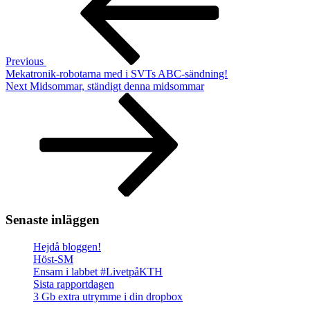
Previous
Mekatronik-robotarna med i SVTs ABC-sändning!
Next
Next
Midsommar, ständigt denna midsommar
Post
Senaste inläggen
Hejdå bloggen!
Höst-SM
Ensam i labbet #LivetpåKTH
Sista rapportdagen
3 Gb extra utrymme i din dropbox