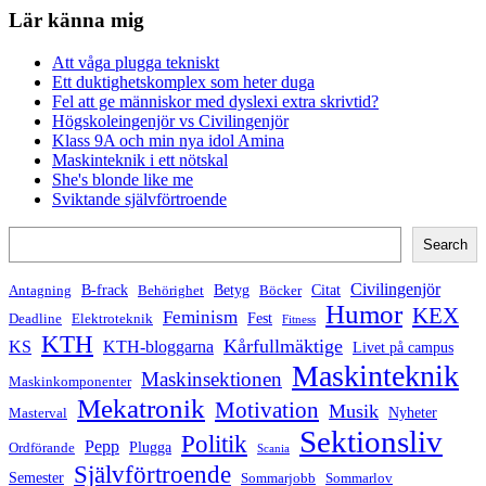
Lär känna mig
Att våga plugga tekniskt
Ett duktighetskomplex som heter duga
Fel att ge människor med dyslexi extra skrivtid?
Högskoleingenjör vs Civilingenjör
Klass 9A och min nya idol Amina
Maskinteknik i ett nötskal
She's blonde like me
Sviktande självförtroende
Search
Search
Civilingenjör
B-frack
Betyg
Citat
Antagning
Behörighet
Böcker
Humor
KEX
Feminism
Fest
Deadline
Elektroteknik
Fitness
KTH
Kårfullmäktige
KS
KTH-bloggarna
Livet på campus
Maskinteknik
Maskinsektionen
Maskinkomponenter
Mekatronik
Motivation
Musik
Nyheter
Masterval
Sektionsliv
Politik
Pepp
Plugga
Ordförande
Scania
Självförtroende
Semester
Sommarjobb
Sommarlov