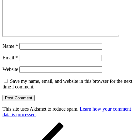
Name
*
Email
*
Website
Save my name, email, and website in this browser for the next
time I comment.
This site uses Akismet to reduce spam.
Learn how your comment
data is processed
.
Post
Previous
Post
navigation