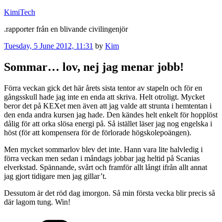
Skip
KimiTech
to
.rapporter från en blivande civilingenjör
content
Posted
Tuesday, 5 June 2012, 11:31
by
Kim
on
Sommar… lov, nej jag menar jobb!
Förra veckan gick det här årets sista tentor av stapeln och för en
gångsskull hade jag inte en enda att skriva. Helt otroligt. Mycket
beror det på KEXet men även att jag valde att strunta i hemtentan i
den enda andra kursen jag hade. Den kändes helt enkelt för hopplöst
dålig för att orka slösa energi på. Så istället läser jag nog engelska i
höst (för att kompensera för de förlorade högskolepoängen).
Men mycket sommarlov blev det inte. Hann vara lite halvledig i
förra veckan men sedan i måndags jobbar jag heltid på Scanias
elverkstad. Spännande, svårt och framför allt långt ifrån allt annat
jag gjort tidigare men jag gillar’t.
Dessutom är det röd dag imorgon. Så min första vecka blir precis så
där lagom tung. Win!
Categories