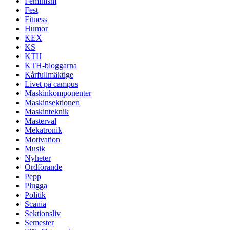
Feminism
Fest
Fitness
Humor
KEX
KS
KTH
KTH-bloggarna
Kårfullmäktige
Livet på campus
Maskinkomponenter
Maskinsektionen
Maskinteknik
Masterval
Mekatronik
Motivation
Musik
Nyheter
Ordförande
Pepp
Plugga
Politik
Scania
Sektionsliv
Semester