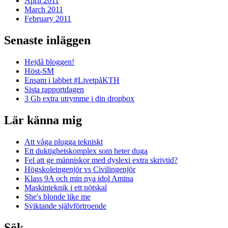
April 2011
March 2011
February 2011
Senaste inläggen
Hejdå bloggen!
Höst-SM
Ensam i labbet #LivetpåKTH
Sista rapportdagen
3 Gb extra utrymme i din dropbox
Lär känna mig
Att våga plugga tekniskt
Ett duktighetskomplex som heter duga
Fel att ge människor med dyslexi extra skrivtid?
Högskoleingenjör vs Civilingenjör
Klass 9A och min nya idol Amina
Maskinteknik i ett nötskal
She's blonde like me
Sviktande självförtroende
Sök