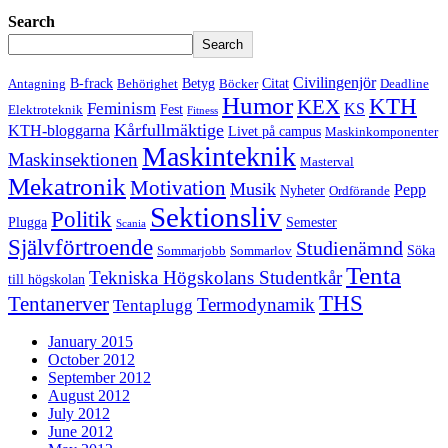
Search
Search
Civilingenjör
B-frack
Betyg
Citat
Antagning
Behörighet
Böcker
Deadline
Humor
KTH
KEX
Feminism
KS
Fest
Elektroteknik
Fitness
Kårfullmäktige
KTH-bloggarna
Livet på campus
Maskinkomponenter
Maskinteknik
Maskinsektionen
Masterval
Mekatronik
Motivation
Musik
Pepp
Nyheter
Ordförande
Sektionsliv
Politik
Plugga
Semester
Scania
Självförtroende
Studienämnd
Söka
Sommarjobb
Sommarlov
Tenta
Tekniska Högskolans Studentkår
till högskolan
THS
Tentanerver
Termodynamik
Tentaplugg
January 2015
October 2012
September 2012
August 2012
July 2012
June 2012