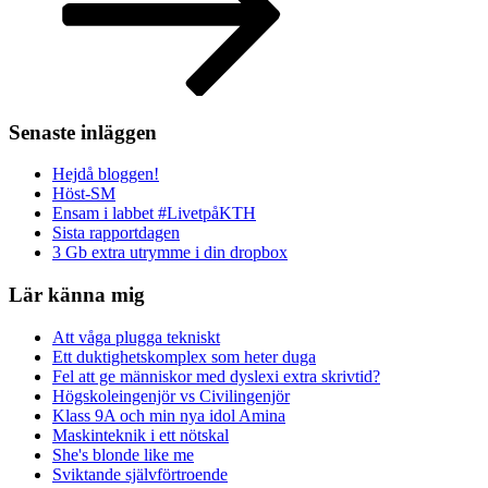
Senaste inläggen
Hejdå bloggen!
Höst-SM
Ensam i labbet #LivetpåKTH
Sista rapportdagen
3 Gb extra utrymme i din dropbox
Lär känna mig
Att våga plugga tekniskt
Ett duktighetskomplex som heter duga
Fel att ge människor med dyslexi extra skrivtid?
Högskoleingenjör vs Civilingenjör
Klass 9A och min nya idol Amina
Maskinteknik i ett nötskal
She's blonde like me
Sviktande självförtroende