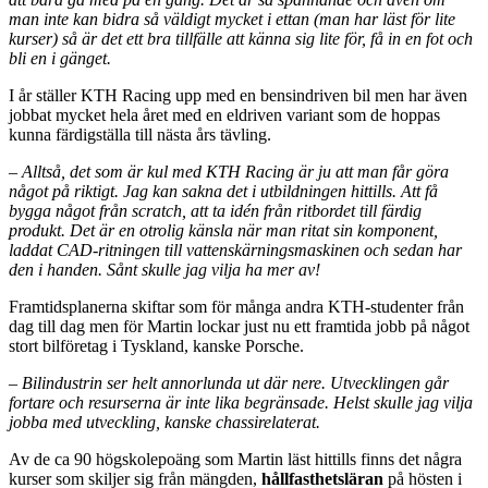
man inte kan bidra så väldigt mycket i ettan (man har läst för lite
kurser) så är det ett bra tillfälle att känna sig lite för, få in en fot och
bli en i gänget.
I år ställer KTH Racing upp med en bensindriven bil men har även
jobbat mycket hela året med en eldriven variant som de hoppas
kunna färdigställa till nästa års tävling.
– Alltså, det som är kul med KTH Racing är ju att man får göra
något på riktigt. Jag kan sakna det i utbildningen hittills. Att få
bygga något från scratch, att ta idén från ritbordet till färdig
produkt. Det är en otrolig känsla när man ritat sin komponent,
laddat CAD-ritningen till vattenskärningsmaskinen och sedan har
den i handen. Sånt skulle jag vilja ha mer av!
Framtidsplanerna skiftar som för många andra KTH-studenter från
dag till dag men för Martin lockar just nu ett framtida jobb på något
stort bilföretag i Tyskland, kanske Porsche.
– Bilindustrin ser helt annorlunda ut där nere. Utvecklingen går
fortare och resurserna är inte lika begränsade. Helst skulle jag vilja
jobba med utveckling, kanske chassirelaterat.
Av de ca 90 högskolepoäng som Martin läst hittills finns det några
kurser som skiljer sig från mängden,
hållfasthetsläran
på hösten i