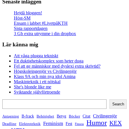
Senaste inläggen
Hejdå bloggen!
Höst-SM
Ensam i labbet #LivetpåKTH
Sista rapportdagen
3 Gb extra utrymme i din dropbox
Lär känna mig
Att våga plugga tekniskt
Ett duktighetskomplex som heter duga
Fel att ge människor med dyslexi extra skrivtid?
Högskoleingenjör vs Civilingenjör
Klass 9A och min nya idol Amina
Maskinteknik i ett nötskal
She's blonde like me
Sviktande självförtroende
Search
Search
Civilingenjör
B-frack
Betyg
Citat
Antagning
Behörighet
Böcker
Humor
KEX
Feminism
Fest
Deadline
Elektroteknik
Fitness