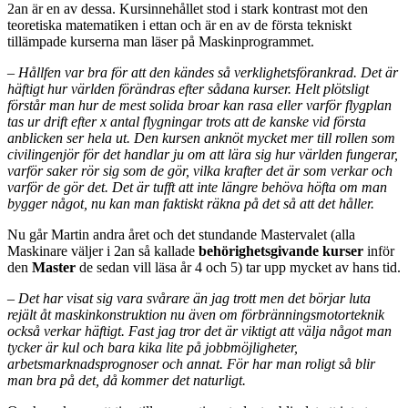
2an är en av dessa. Kursinnehållet stod i stark kontrast mot den
teoretiska matematiken i ettan och är en av de första tekniskt
tillämpade kurserna man läser på Maskinprogrammet.
– Hållfen var bra för att den kändes så verklighetsförankrad. Det är
häftigt hur världen förändras efter sådana kurser. Helt plötsligt
förstår man hur de mest solida broar kan rasa eller varför flygplan
tas ur drift efter x antal flygningar trots att de kanske vid första
anblicken ser hela ut. Den kursen anknöt mycket mer till rollen som
civilingenjör för det handlar ju om att lära sig hur världen fungerar,
varför saker rör sig som de gör, vilka krafter det är som verkar och
varför de gör det. Det är tufft att inte längre behöva höfta om man
bygger något, nu kan man faktiskt räkna på det så att det håller.
Nu går Martin andra året och det stundande Mastervalet (alla
Maskinare väljer i 2an så kallade
behörighetsgivande kurser
inför
den
Master
de sedan vill läsa år 4 och 5) tar upp mycket av hans tid.
– Det har visat sig vara svårare än jag trott men det börjar luta
rejält åt maskinkonstruktion nu även om förbränningsmotorteknik
också verkar häftigt. Fast jag tror det är viktigt att välja något man
tycker är kul och bara kika lite på jobbmöjligheter,
arbetsmarknadsprognoser och annat. För har man roligt så blir
man bra på det, då kommer det naturligt.