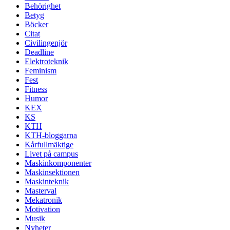
Behörighet
Betyg
Böcker
Citat
Civilingenjör
Deadline
Elektroteknik
Feminism
Fest
Fitness
Humor
KEX
KS
KTH
KTH-bloggarna
Kårfullmäktige
Livet på campus
Maskinkomponenter
Maskinsektionen
Maskinteknik
Masterval
Mekatronik
Motivation
Musik
Nyheter