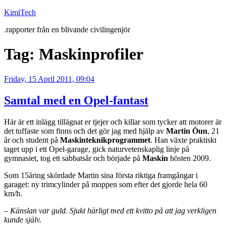
Skip
KimiTech
to
.rapporter från en blivande civilingenjör
content
Tag:
Maskinprofiler
Posted
Friday, 15 April 2011, 09:04
on
Samtal med en Opel-fantast
Här är ett inlägg tillägnat er tjejer och killar som tycker att motorer är
det tuffaste som finns och det gör jag med hjälp av
Martin Öun
, 21
år och student på
Maskinteknikprogrammet
. Han växte praktiskt
taget upp i ett Opel-garage, gick naturvetenskaplig linje på
gymnasiet, tog ett sabbatsår och började på
Maskin
hösten 2009.
Som 15åring skördade Martin sina första riktiga framgångar i
garaget: ny trimcylinder på moppen som efter det gjorde hela 60
km/h.
– Känslan var guld. Sjukt härligt med ett kvitto på att jag verkligen
kunde själv.