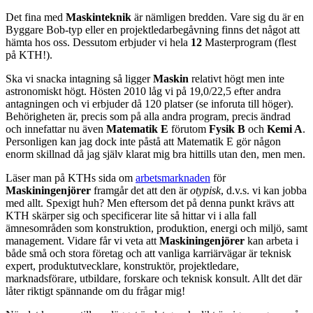
Det fina med
Maskinteknik
är nämligen bredden. Vare sig du är en
Byggare Bob-typ eller en projektledarbegåvning finns det något att
hämta hos oss. Dessutom erbjuder vi hela
12
Masterprogram (flest
på KTH!).
Ska vi snacka intagning så ligger
Maskin
relativt högt men inte
astronomiskt högt. Hösten 2010 låg vi på 19,0/22,5 efter andra
antagningen och vi erbjuder då 120 platser (se inforuta till höger).
Behörigheten är, precis som på alla andra program, precis ändrad
och innefattar nu även
Matematik E
förutom
Fysik B
och
Kemi A
.
Personligen kan jag dock inte påstå att Matematik E gör någon
enorm skillnad då jag själv klarat mig bra hittills utan den, men men.
Läser man på KTHs sida om
arbetsmarknaden
för
Maskiningenjörer
framgår det att den är
otypisk
, d.v.s. vi kan jobba
med allt. Spexigt huh? Men eftersom det på denna punkt krävs att
KTH skärper sig och specificerar lite så hittar vi i alla fall
ämnesområden som konstruktion, produktion, energi och miljö, samt
management. Vidare får vi veta att
Maskiningenjörer
kan arbeta i
både små och stora företag och att vanliga karriärvägar är teknisk
expert, produktutvecklare, konstruktör, projektledare,
marknadsförare, utbildare, forskare och teknisk konsult. Allt det där
låter riktigt spännande om du frågar mig!