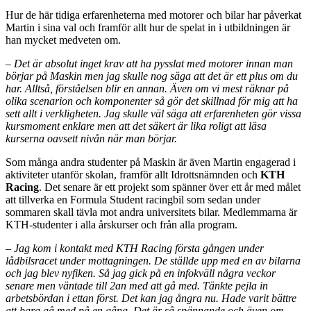
Hur de här tidiga erfarenheterna med motorer och bilar har påverkat
Martin i sina val och framför allt hur de spelat in i utbildningen är
han mycket medveten om.
– Det är absolut inget krav att ha pysslat med motorer innan man
börjar på Maskin men jag skulle nog säga att det är ett plus om du
har. Alltså, förståelsen blir en annan. Även om vi mest räknar på
olika scenarion och komponenter så gör det skillnad för mig att ha
sett allt i verkligheten. Jag skulle väl säga att erfarenheten gör vissa
kursmoment enklare men att det säkert är lika roligt att läsa
kurserna oavsett nivån när man börjar.
Som många andra studenter på Maskin är även Martin engagerad i
aktiviteter utanför skolan, framför allt Idrottsnämnden och
KTH
Racing
. Det senare är ett projekt som spänner över ett år med målet
att tillverka en Formula Student racingbil som sedan under
sommaren skall tävla mot andra universitets bilar. Medlemmarna är
KTH-studenter i alla årskurser och från alla program.
– Jag kom i kontakt med KTH Racing första gången under
lådbilsracet under mottagningen. De ställde upp med en av bilarna
och jag blev nyfiken. Så jag gick på en infokväll några veckor
senare men väntade till 2an med att gå med. Tänkte pejla in
arbetsbördan i ettan först. Det kan jag ångra nu. Hade varit bättre
att bara gå med på en gång. Det är så spännande och även om