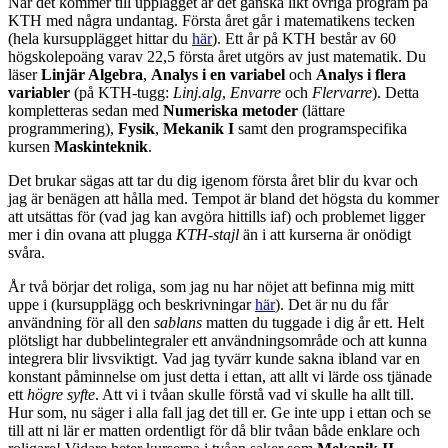
När det kommer till upplägget är det ganska likt övriga program på
KTH med några undantag. Första året går i matematikens tecken
(hela kursupplägget hittar du
här
). Ett år på KTH består av 60
högskolepoäng varav 22,5 första året utgörs av just matematik. Du
läser
Linjär Algebra
,
Analys i en variabel
och
Analys i flera
variabler
(på KTH-tugg:
Linj.alg
,
Envarre
och
Flervarre
). Detta
kompletteras sedan med
Numeriska metoder
(lättare
programmering),
Fysik
,
Mekanik I
samt den programspecifika
kursen
Maskinteknik
.
Det brukar sägas att tar du dig igenom första året blir du kvar och
jag är benägen att hålla med. Tempot är bland det högsta du kommer
att utsättas för (vad jag kan avgöra hittills iaf) och problemet ligger
mer i din ovana att plugga
KTH-stajl
än i att kurserna är onödigt
svåra.
År två börjar det roliga, som jag nu har nöjet att befinna mig mitt
uppe i (kursupplägg och beskrivningar
här
). Det är nu du får
användning för all den
sablans
matten du tuggade i dig år ett. Helt
plötsligt har dubbelintegraler ett användningsområde och att kunna
integrera blir livsviktigt. Vad jag tyvärr kunde sakna ibland var en
konstant påminnelse om just detta i ettan, att allt vi lärde oss tjänade
ett
högre syfte
. Att vi i tvåan skulle förstå vad vi skulle ha allt till.
Hur som, nu säger i alla fall jag det till er. Ge inte upp i ettan och se
till att ni lär er matten ordentligt för då blir tvåan både enklare och