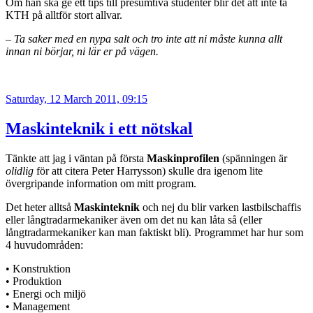
Om han ska ge ett tips till presumtiva studenter blir det att inte ta
KTH på alltför stort allvar.
– Ta saker med en nypa salt och tro inte att ni måste kunna allt
innan ni börjar, ni lär er på vägen.
Posted
Saturday, 12 March 2011, 09:15
on
Maskinteknik i ett nötskal
Tänkte att jag i väntan på första
Maskinprofilen
(spänningen är
olidlig
för att citera Peter Harrysson) skulle dra igenom lite
övergripande information om mitt program.
Det heter alltså
Maskinteknik
och nej du blir varken lastbilschaffis
eller långtradarmekaniker även om det nu kan låta så (eller
långtradarmekaniker kan man faktiskt bli). Programmet har hur som
4 huvudområden:
• Konstruktion
• Produktion
• Energi och miljö
• Management