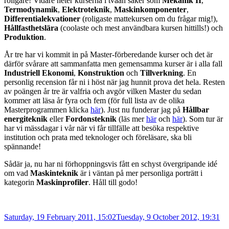
roligare! Vidare heter kurserna i tvåan saker som
Mekanik II
,
Termodynamik
,
Elektroteknik
,
Maskinkomponenter
,
Differentialekvationer
(roligaste mattekursen om du frågar mig!),
Hållfasthetslära
(coolaste och mest användbara kursen hittills!) och
Produktion
.
År tre har vi kommit in på Master-förberedande kurser och det är
därför svårare att sammanfatta men gemensamma kurser är i alla fall
Industriell Ekonomi
,
Konstruktion
och
Tillverkning
. En
personlig recension får ni i höst när jag hunnit prova det hela. Resten
av poängen år tre är valfria och avgör vilken Master du sedan
kommer att läsa år fyra och fem (för full lista av de olika
Masterprogrammen klicka
här
). Just nu funderar jag på
Hållbar
energiteknik
eller
Fordonsteknik
(läs mer
här
och
här
). Som tur är
har vi mässdagar i vår när vi får tillfälle att besöka respektive
institution och prata med teknologer och föreläsare, ska bli
spännande!
Sådär ja, nu har ni förhoppningsvis fått en schyst övergripande idé
om vad
Maskinteknik
är i väntan på mer personliga porträtt i
kategorin
Maskinprofiler
. Håll till godo!
Posted
Saturday, 19 February 2011, 15:02
Tuesday, 9 October 2012, 19:31
on