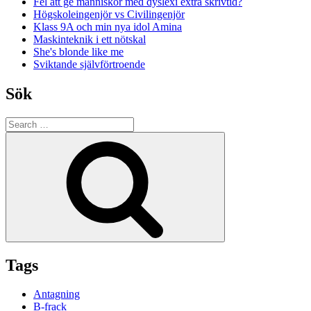
Fel att ge människor med dyslexi extra skrivtid?
Högskoleingenjör vs Civilingenjör
Klass 9A och min nya idol Amina
Maskinteknik i ett nötskal
She's blonde like me
Sviktande självförtroende
Sök
Search
for:
Search
Tags
Antagning
B-frack