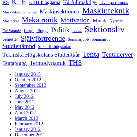
KTH
Kårfullmäktige
KS
KTH-bloggarna
Livet på campus
Maskinteknik
Maskinsektionen
Maskinkomponenter
Mekatronik
Motivation
Musik
Nyheter
Masterval
Sektionsliv
Politik
Pepp
Plugga
Ordförande
Scania
Självförtroende
Semester
Sommarjobb
Sommarlov
Studienämnd
Söka till högskolan
Tenta
Tentanerver
Tekniska Högskolans Studentkår
THS
Termodynamik
Tentaplugg
January 2015
October 2012
September 2012
August 2012
July 2012
June 2012
May 2012
April 2012
March 2012
February 2012
January 2012
December 2011