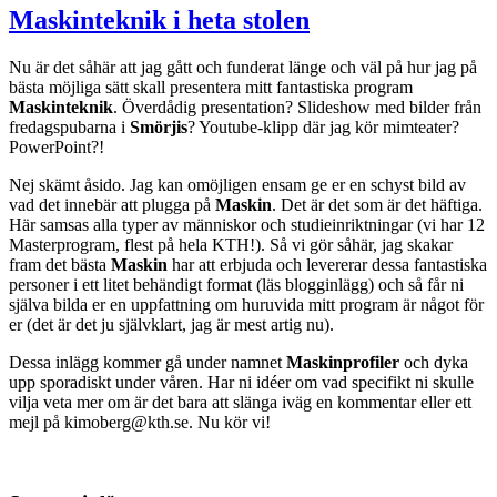
Maskinteknik i heta stolen
Nu är det såhär att jag gått och funderat länge och väl på hur jag på
bästa möjliga sätt skall presentera mitt fantastiska program
Maskinteknik
. Överdådig presentation? Slideshow med bilder från
fredagspubarna i
Smörjis
? Youtube-klipp där jag kör mimteater?
PowerPoint?!
Nej skämt åsido. Jag kan omöjligen ensam ge er en schyst bild av
vad det innebär att plugga på
Maskin
. Det är det som är det häftiga.
Här samsas alla typer av människor och studieinriktningar (vi har 12
Masterprogram, flest på hela KTH!). Så vi gör såhär, jag skakar
fram det bästa
Maskin
har att erbjuda och levererar dessa fantastiska
personer i ett litet behändigt format (läs blogginlägg) och så får ni
själva bilda er en uppfattning om huruvida mitt program är något för
er (det är det ju självklart, jag är mest artig nu).
Dessa inlägg kommer gå under namnet
Maskinprofiler
och dyka
upp sporadiskt under våren. Har ni idéer om vad specifikt ni skulle
vilja veta mer om är det bara att slänga iväg en kommentar eller ett
mejl på kimoberg@kth.se. Nu kör vi!