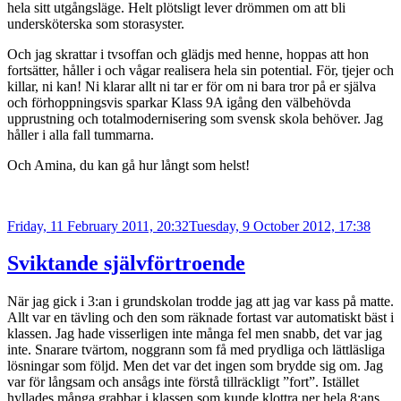
hela sitt utgångsläge. Helt plötsligt lever drömmen om att bli
undersköterska som storasyster.
Och jag skrattar i tvsoffan och glädjs med henne, hoppas att hon
fortsätter, håller i och vågar realisera hela sin potential. För, tjejer och
killar, ni kan! Ni klarar allt ni tar er för om ni bara tror på er själva
och förhoppningsvis sparkar Klass 9A igång den välbehövda
upprustning och totalmodernisering som svensk skola behöver. Jag
håller i alla fall tummarna.
Och Amina, du kan gå hur långt som helst!
Posted
Friday, 11 February 2011, 20:32
Tuesday, 9 October 2012, 17:38
on
Sviktande självförtroende
När jag gick i 3:an i grundskolan trodde jag att jag var kass på matte.
Allt var en tävling och den som räknade fortast var automatiskt bäst i
klassen. Jag hade visserligen inte många fel men snabb, det var jag
inte. Snarare tvärtom, noggrann som få med prydliga och lättläsliga
lösningar som följd. Men det var det ingen som brydde sig om. Jag
var för långsam och ansågs inte förstå tillräckligt ”fort”. Istället
hyllades många grabbar i klassen som kunde klottra ner hela 8:ans