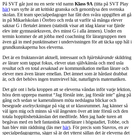
På SVT går just nu en serie vid namn
Klass 9A
(titta på SVT Play
här
) vars syfte är att kritiskt granska och genomlysa den svenska
skolan. Ett team specialpedagoger har fått den svåra uppgiften att gå
in på Mikaelskolan i Örebro och reda ut varför så många elever
saknar G i flertalet ämnen (statistik visar att idag klarar var fjärde
elev inte gymnasiekraven, dvs minst G i alla ämnen). Under en
termin kommer de att jobba med coachning för lärargruppen men
även gå in med punktinsatser i undervisningen för att täcka upp hål i
grundkunskaperna hos eleverna.
Det är en fruktansvärt aktuell, intressant och
hjärtskärande
skildring
av lärare som tappat fokus, elever utan självkänsla och med usla
resultat och en total avsaknad av kommunikation mellan lärare och
elever men även lärare emellan. Det ämnet som är hårdast drabbat
är, och det behövs ingen trumvirvel här, naturligtvis matematiken.
Det gör ont i hela kroppen att se eleverna våndas inför varje lektion,
höra dem upprepa mantrat “Jag förstår inte, jag förstår inte” gång på
gång och sedan se kameralinsen möta nedslagna blickar och
besegrade axelryckningar på väg ut ur klassrummet. Jag känner så
väl igen mig och minns så väl ångesten över att inte förstå och den
totala hopplöshetskänslan det medförde. Men jag hade turen att
begåvas med en helt fantastisk mattelärare i högstadiet, Tobbe, och
han blev min räddning (läs mer
här
). För precis som Stavros, en av
specialpedagogerna, säger så är det ytterst sällan det är eleverna det