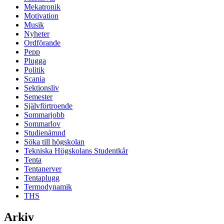
Mekatronik
Motivation
Musik
Nyheter
Ordförande
Pepp
Plugga
Politik
Scania
Sektionsliv
Semester
Självförtroende
Sommarjobb
Sommarlov
Studienämnd
Söka till högskolan
Tekniska Högskolans Studentkår
Tenta
Tentanerver
Tentaplugg
Termodynamik
THS
Arkiv