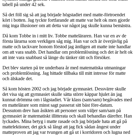
tabell på under 42 sek.
Så det föll sig så att jag började högstadiet med matte-förtroendet
kört i botten. Jag tyckte fortfarande att matte var helt ok men gjorde
mig inga illusioner om att detta var något jag skulle kunna bemästra.
Då kom Tobbe in i mitt liv. Tobbe matteläraren. Han var en av de
första lärarna som verkligen såg mig. Han var och är överjävlig på
matte och tackvare honom förstod jag äntligen att matte inte handlar
om att vara snabb. Det handlar om problemlösning och det är helt ok
att inte vara snabbast så länge du tänker rätt och försöker.
Det blev starten på tre underbara år med matematiska utmaningar
och problemlösning. Jag hittade tillbaka till mitt intresse för matte
och älskade det.
Så kom hösten 2002 och jag började gymnasiet. Dessvärre skulle
det visa sig att gymnasiet skulle sätta större käppar hjulet än jag
kunnat drömma om i lågstadiet. Vår klass (sam/sam) begåvades med
en mattelärare som minst sagt passerat sitt bäst före-datum.
Dessutom drev han åsikten att personer som väljer sam/sam på
gymnasiet är matematiskt illitterata och skall behandlas därefter. Han
lyckades. Mina betyg i matte rasade och jag började hata att gå på
mattelektioner, det gick så långt att jag fick sådan ångest under
matteproven att jag var tvungen att gå ut i korridoren och lugna ned