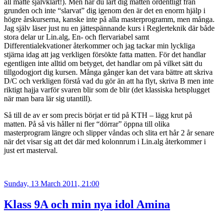
all matte självklart!). Men har du lärt dig matten ordentligt från
grunden och inte “slarvat” dig igenom den är det en enorm hjälp i
högre årskurserna, kanske inte på alla masterprogramm, men många.
Jag själv läser just nu en jättespännande kurs i Reglerteknik där både
stora delar ur Lin.alg, En- och flervariabel samt
Differentialekvationer återkommer och jag tackar min lyckliga
stjärna idag att jag verkligen försökte fatta matten. För det handlar
egentligen inte alltid om betyget, det handlar om på vilket sätt du
tillgodogjort dig kursen. Många gånger kan det vara bättre att skriva
D/C och verkligen förstå vad du gör än att ha flyt, skriva B men inte
riktigt hajja varför svaren blir som de blir (det klassiska hetsplugget
när man bara lär sig utantill).
Så till de av er som precis börjat er tid på KTH – lägg krut på
matten. På så vis håller ni fler “dörrar” öppna till olika
masterprogram längre och slipper våndas och slita ert hår 2 år senare
när det visar sig att det där med kolonnrum i Lin.alg återkommer i
just ert masterval.
Posted
Sunday, 13 March 2011, 21:00
on
Klass 9A och min nya idol Amina