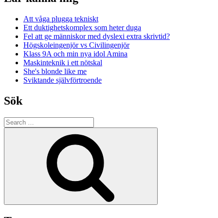
Att våga plugga tekniskt
Ett duktighetskomplex som heter duga
Fel att ge människor med dyslexi extra skrivtid?
Högskoleingenjör vs Civilingenjör
Klass 9A och min nya idol Amina
Maskinteknik i ett nötskal
She's blonde like me
Sviktande självförtroende
Sök
Search
for:
Search