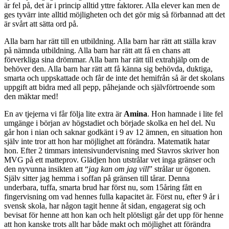
är fel på, det är i princip alltid yttre faktorer. Alla elever kan men de
ges tyvärr inte alltid möjligheten och det gör mig så förbannad att det
är svårt att sätta ord på.
Alla barn har rätt till en utbildning. Alla barn har rätt att ställa krav
på nämnda utbildning. Alla barn har rätt att få en chans att
förverkliga sina drömmar. Alla barn har rätt till extrahjälp om de
behöver den. Alla barn har rätt att få känna sig behövda, duktiga,
smarta och uppskattade och får de inte det hemifrån så är det skolans
uppgift att bidra med all pepp, påhejande och självförtroende som
den mäktar med!
En av tjejerna vi får följa lite extra är
Amina
. Hon hamnade i lite fel
umgänge i början av högstadiet och började skolka en hel del. Nu
går hon i nian och saknar godkänt i 9 av 12 ämnen, en situation hon
själv inte tror att hon har möjlighet att förändra. Matematik hatar
hon. Efter 2 timmars intensivundervisning med Stavros skriver hon
MVG på ett matteprov. Glädjen hon utstrålar vet inga gränser och
den nyvunna insikten att “
jag kan om jag vill
” strålar ur ögonen.
Själv sitter jag hemma i soffan på gränsen till tårar. Denna
underbara, tuffa, smarta brud har först nu, som 15åring fått en
fingervisning om vad hennes fulla kapacitet är. Först nu, efter 9 år i
svensk skola, har någon tagit henne åt sidan, engagerat sig och
bevisat för henne att hon kan och helt plötsligt går det upp för henne
att hon kanske trots allt har både makt och möjlighet att förändra