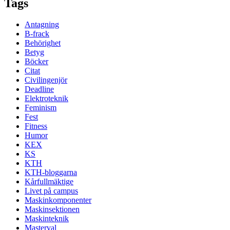
Tags
Antagning
B-frack
Behörighet
Betyg
Böcker
Citat
Civilingenjör
Deadline
Elektroteknik
Feminism
Fest
Fitness
Humor
KEX
KS
KTH
KTH-bloggarna
Kårfullmäktige
Livet på campus
Maskinkomponenter
Maskinsektionen
Maskinteknik
Masterval