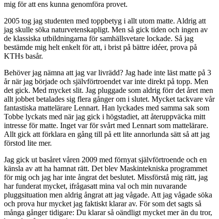
mig för att ens kunna genomföra provet.
2005 tog jag studenten med toppbetyg i allt utom matte. Aldrig att
jag skulle söka naturvetenskapligt. Men så gick tiden och ingen av
de klassiska utbildningarna för samhällsvetare lockade. Så jag
bestämde mig helt enkelt för att, i brist på bättre idéer, prova på
KTHs basår.
Behöver jag nämna att jag var livrädd? Jag hade inte läst matte på 3
år när jag började och självförtroendet var inte direkt på topp. Men
det gick. Med mycket slit. Jag pluggade som aldrig förr det året men
allt jobbet betalades sig flera gånger om i slutet. Mycket tackvare vår
fantastiska mattelärare Lennart. Han lyckades med samma sak som
Tobbe lyckats med när jag gick i högstadiet, att återuppväcka mitt
intresse för matte. Inget var för svårt med Lennart som mattelärare.
Allt gick att förklara en gång till på ett lite annorlunda sätt så att jag
förstod lite mer.
Jag gick ut basåret våren 2009 med förnyat självförtroende och en
känsla av att ha hamnat rätt. Det blev Maskintekniska programmet
för mig och jag har inte ångrat det beslutet. Missförstå mig rätt, jag
har funderat mycket, ifrågasatt mina val och min nuvarande
pluggsituation men aldrig ångrat att jag vågade. Att jag vågade söka
och prova hur mycket jag faktiskt klarar av. För som det sagts så
många gånger tidigare: Du klarar så oändligt mycket mer än du tror,