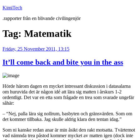
Skip
KimiTech
to
.rapporter från en blivande civilingenjör
content
Tag:
Matematik
Posted
Friday, 25 November 2011, 13:15
on
It’ll come back and bite you in the ass
Hörde härom dagen en mycket intressant diskussion i datasalarna
om huruvida det är någon idé att lära sig matten i årskurs 1-2
ordentligt. Det var en etta som frågade en trea som svarade ungefär
såhär:
– “Nej, palla lära sig nollrum, basbyten och gränsvärden. Som om
det kommer tillbaka. Jag skulle aldrig klara den tentan idag.”
Som ni kanske redan anar är min åsikt den rakt motsatta. Tvärtemot
vad nämnda trea påstod kommer mycket av matten igen (dock inte