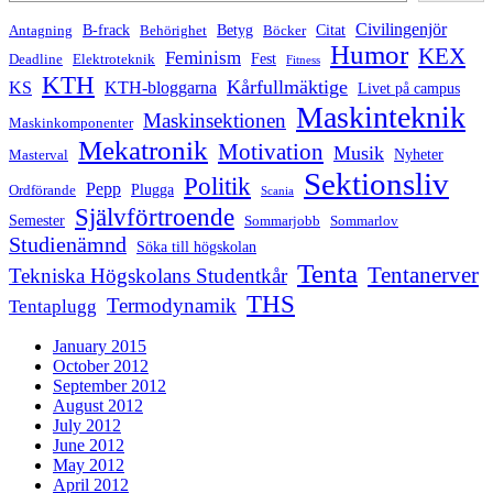
Civilingenjör
B-frack
Betyg
Citat
Antagning
Behörighet
Böcker
Humor
KEX
Feminism
Fest
Deadline
Elektroteknik
Fitness
KTH
Kårfullmäktige
KS
KTH-bloggarna
Livet på campus
Maskinteknik
Maskinsektionen
Maskinkomponenter
Mekatronik
Motivation
Musik
Nyheter
Masterval
Sektionsliv
Politik
Pepp
Plugga
Ordförande
Scania
Självförtroende
Semester
Sommarjobb
Sommarlov
Studienämnd
Söka till högskolan
Tenta
Tentanerver
Tekniska Högskolans Studentkår
THS
Termodynamik
Tentaplugg
January 2015
October 2012
September 2012
August 2012
July 2012
June 2012
May 2012
April 2012