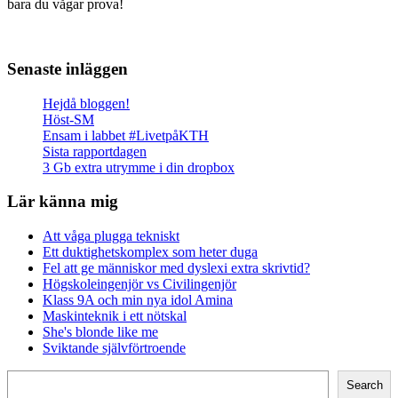
bara du vågar prova!
Senaste inläggen
Hejdå bloggen!
Höst-SM
Ensam i labbet #LivetpåKTH
Sista rapportdagen
3 Gb extra utrymme i din dropbox
Lär känna mig
Att våga plugga tekniskt
Ett duktighetskomplex som heter duga
Fel att ge människor med dyslexi extra skrivtid?
Högskoleingenjör vs Civilingenjör
Klass 9A och min nya idol Amina
Maskinteknik i ett nötskal
She's blonde like me
Sviktande självförtroende
Search
Search