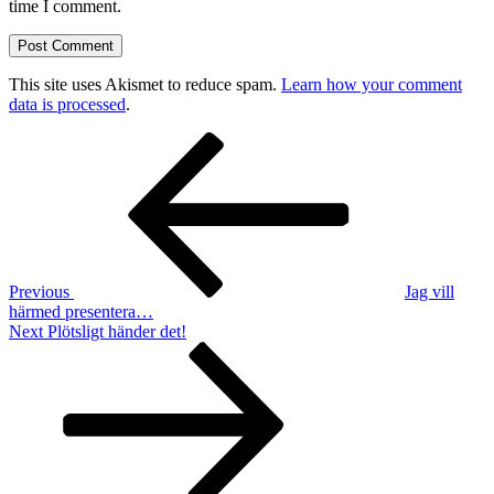
time I comment.
This site uses Akismet to reduce spam.
Learn how your comment
data is processed
.
Post
Previous
Post
navigation
Previous
Jag vill
härmed presentera…
Next
Next
Plötsligt händer det!
Post