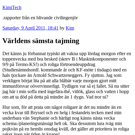
Skip
KimiTech
to
.rapporter från en blivande civilingenjör
content
Posted
Saturday, 9 April 2011, 18:41
by
Kim
on
Världens sämsta tajming
Det känns ju förbannat typiskt att vakna upp lördag morgon efter en
toppenvecka med bra besked (skrev B i Maskinkomponenter och
9/9 på Termo-KS!) och roliga förtroendeuppdrag
(Studienämndsordf. kommande år och KF-möte i tisdags) med en
hals tjockare än Arnold Schwartzeneggers. Fy sjutton. Jag som
verkligen börjat lita på att alla blåbär varje morgon gjort mitt
immunförsvar oövervinnerligt. Tydligen var så ej fallet. Så nu sitter
jag här i min soffa med ingefära-thé, vitlök, glass och vatten i hopp
om att ta död på detta på mindre än 1 dygn. Vad tror ni?
Hur som, för att prata om något roligare är det nu mindre än en
vecka kvar till Bryssel och en helg i festandets tecken med min
underbara vän Stephanie och härligt nog känns nästa vecka
schema-/planeringsmässigt helt ok. Ska dessutom lura iväg min
pojkvän på en hemlis onsdag kväll, det gäller att prioritera in roliga
saker även när tiden är knapp!