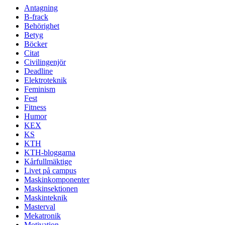
Antagning
B-frack
Behörighet
Betyg
Böcker
Citat
Civilingenjör
Deadline
Elektroteknik
Feminism
Fest
Fitness
Humor
KEX
KS
KTH
KTH-bloggarna
Kårfullmäktige
Livet på campus
Maskinkomponenter
Maskinsektionen
Maskinteknik
Masterval
Mekatronik
Motivation