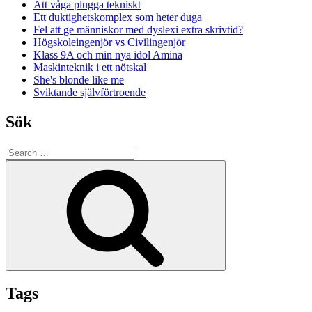
Att våga plugga tekniskt
Ett duktighetskomplex som heter duga
Fel att ge människor med dyslexi extra skrivtid?
Högskoleingenjör vs Civilingenjör
Klass 9A och min nya idol Amina
Maskinteknik i ett nötskal
She's blonde like me
Sviktande självförtroende
Sök
Search
for:
Search
Tags