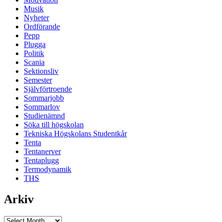
Musik
Nyheter
Ordförande
Pepp
Plugga
Politik
Scania
Sektionsliv
Semester
Självförtroende
Sommarjobb
Sommarlov
Studienämnd
Söka till högskolan
Tekniska Högskolans Studentkår
Tenta
Tentanerver
Tentaplugg
Termodynamik
THS
Arkiv
Arkiv