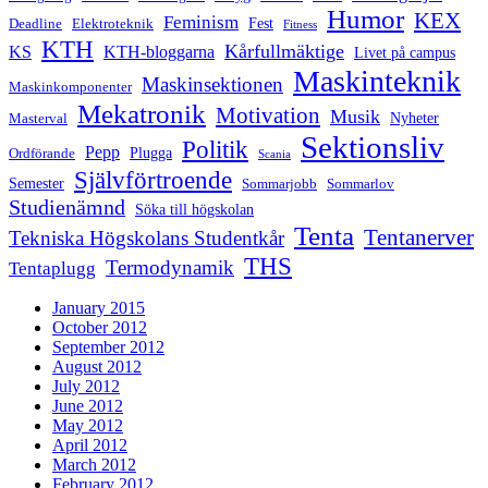
Humor
KEX
Feminism
Fest
Deadline
Elektroteknik
Fitness
KTH
Kårfullmäktige
KS
KTH-bloggarna
Livet på campus
Maskinteknik
Maskinsektionen
Maskinkomponenter
Mekatronik
Motivation
Musik
Nyheter
Masterval
Sektionsliv
Politik
Pepp
Plugga
Ordförande
Scania
Självförtroende
Semester
Sommarjobb
Sommarlov
Studienämnd
Söka till högskolan
Tenta
Tentanerver
Tekniska Högskolans Studentkår
THS
Termodynamik
Tentaplugg
January 2015
October 2012
September 2012
August 2012
July 2012
June 2012
May 2012
April 2012
March 2012
February 2012