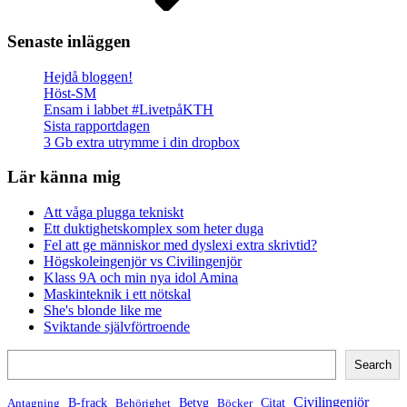
Senaste inläggen
Hejdå bloggen!
Höst-SM
Ensam i labbet #LivetpåKTH
Sista rapportdagen
3 Gb extra utrymme i din dropbox
Lär känna mig
Att våga plugga tekniskt
Ett duktighetskomplex som heter duga
Fel att ge människor med dyslexi extra skrivtid?
Högskoleingenjör vs Civilingenjör
Klass 9A och min nya idol Amina
Maskinteknik i ett nötskal
She's blonde like me
Sviktande självförtroende
Search
Search
Civilingenjör
B-frack
Betyg
Citat
Antagning
Behörighet
Böcker