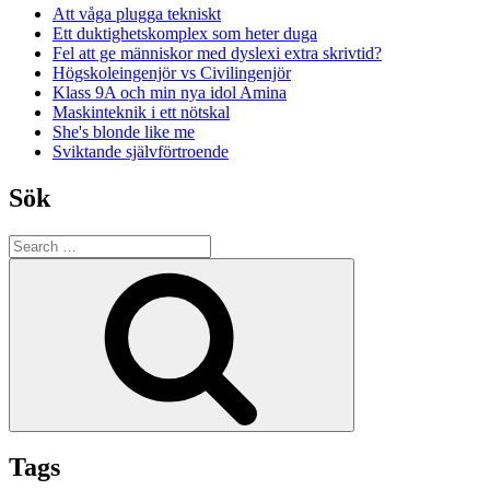
Att våga plugga tekniskt
Ett duktighetskomplex som heter duga
Fel att ge människor med dyslexi extra skrivtid?
Högskoleingenjör vs Civilingenjör
Klass 9A och min nya idol Amina
Maskinteknik i ett nötskal
She's blonde like me
Sviktande självförtroende
Sök
Search
for:
Search
Tags