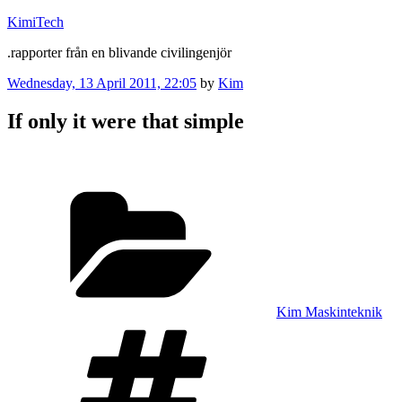
Skip
KimiTech
to
.rapporter från en blivande civilingenjör
content
Posted
Wednesday, 13 April 2011, 22:05
by
Kim
on
If only it were that simple
Categories
Kim Maskinteknik
Tags