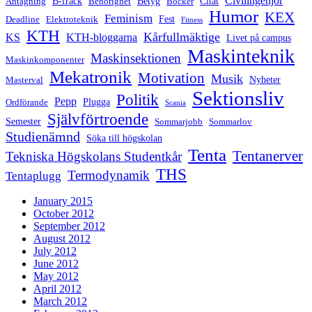
Civilingenjör
B-frack
Betyg
Citat
Antagning
Behörighet
Böcker
Humor
KEX
Feminism
Fest
Deadline
Elektroteknik
Fitness
KTH
Kårfullmäktige
KS
KTH-bloggarna
Livet på campus
Maskinteknik
Maskinsektionen
Maskinkomponenter
Mekatronik
Motivation
Musik
Nyheter
Masterval
Sektionsliv
Politik
Pepp
Plugga
Ordförande
Scania
Självförtroende
Semester
Sommarjobb
Sommarlov
Studienämnd
Söka till högskolan
Tenta
Tentanerver
Tekniska Högskolans Studentkår
THS
Termodynamik
Tentaplugg
January 2015
October 2012
September 2012
August 2012
July 2012
June 2012
May 2012
April 2012
March 2012