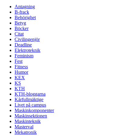
Antagning
B-frack
Behörighet
Betyg
Böcker
Citat
Civilingenjör
Deadline
Elektroteknik
Feminism
Fest
Fitness
Humor
KEX
KS
KTH
KTH-bloggarna
Kårfullmäktige
Livet på campus
Maskinkomponenter
Maskinsektionen
Maskinteknik
Masterval
Mekatronik