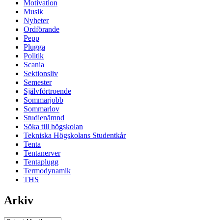
Motivation
Musik
Nyheter
Ordförande
Pepp
Plugga
Politik
Scania
Sektionsliv
Semester
Självförtroende
Sommarjobb
Sommarlov
Studienämnd
Söka till högskolan
Tekniska Högskolans Studentkår
Tenta
Tentanerver
Tentaplugg
Termodynamik
THS
Arkiv