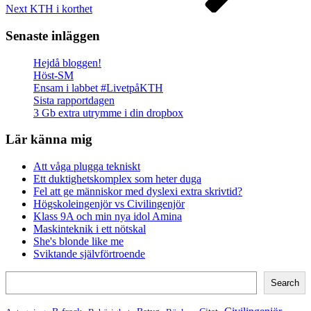
Next
KTH i korthet
Senaste inläggen
Hejdå bloggen!
Höst-SM
Ensam i labbet #LivetpåKTH
Sista rapportdagen
3 Gb extra utrymme i din dropbox
Lär känna mig
Att våga plugga tekniskt
Ett duktighetskomplex som heter duga
Fel att ge människor med dyslexi extra skrivtid?
Högskoleingenjör vs Civilingenjör
Klass 9A och min nya idol Amina
Maskinteknik i ett nötskal
She's blonde like me
Sviktande självförtroende
Search
Search