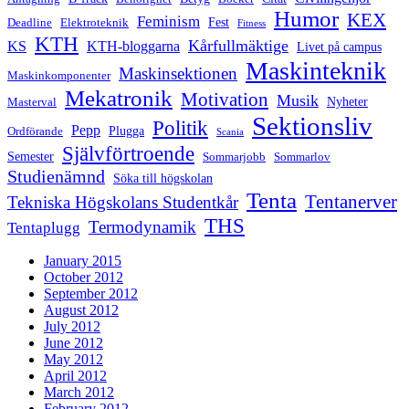
Humor
KEX
Feminism
Fest
Deadline
Elektroteknik
Fitness
KTH
Kårfullmäktige
KS
KTH-bloggarna
Livet på campus
Maskinteknik
Maskinsektionen
Maskinkomponenter
Mekatronik
Motivation
Musik
Nyheter
Masterval
Sektionsliv
Politik
Pepp
Plugga
Ordförande
Scania
Självförtroende
Semester
Sommarjobb
Sommarlov
Studienämnd
Söka till högskolan
Tenta
Tentanerver
Tekniska Högskolans Studentkår
THS
Termodynamik
Tentaplugg
January 2015
October 2012
September 2012
August 2012
July 2012
June 2012
May 2012
April 2012
March 2012
February 2012