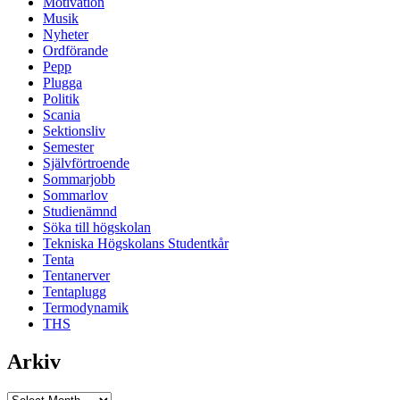
Motivation
Musik
Nyheter
Ordförande
Pepp
Plugga
Politik
Scania
Sektionsliv
Semester
Självförtroende
Sommarjobb
Sommarlov
Studienämnd
Söka till högskolan
Tekniska Högskolans Studentkår
Tenta
Tentanerver
Tentaplugg
Termodynamik
THS
Arkiv
Arkiv