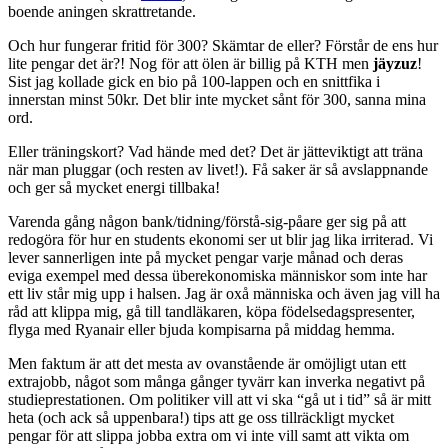
boende aningen skrattretande.
Och hur fungerar fritid för 300? Skämtar de eller? Förstår de ens hur
lite pengar det är?! Nog för att ölen är billig på KTH men
jäyzuz
!
Sist jag kollade gick en bio på 100-lappen och en snittfika i
innerstan minst 50kr. Det blir inte mycket sånt för 300, sanna mina
ord.
Eller träningskort? Vad hände med det? Det är jätteviktigt att träna
när man pluggar (och resten av livet!). Få saker är så avslappnande
och ger så mycket energi tillbaka!
Varenda gång någon bank/tidning/förstå-sig-påare ger sig på att
redogöra för hur en students ekonomi ser ut blir jag lika irriterad. Vi
lever sannerligen inte på mycket pengar varje månad och deras
eviga exempel med dessa überekonomiska människor som inte har
ett liv står mig upp i halsen. Jag är oxå människa och även jag vill ha
råd att klippa mig, gå till tandläkaren, köpa födelsedagspresenter,
flyga med Ryanair eller bjuda kompisarna på middag hemma.
Men faktum är att det mesta av ovanstående är omöjligt utan ett
extrajobb, något som många gånger tyvärr kan inverka negativt på
studieprestationen. Om politiker vill att vi ska “gå ut i tid” så är mitt
heta (och ack så uppenbara!) tips att ge oss tillräckligt mycket
pengar för att slippa jobba extra om vi inte vill samt att vikta om