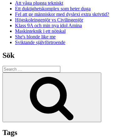
Att våga plugga tekniskt
Ett duktighetskomplex som heter duga
Fel att ge människor med dyslexi extra skrivtid?
Högskoleingenjör vs Civilingenjör
Klass 9A och min nya idol Amina
Maskinteknik i ett nötskal
She's blonde like me
Sviktande självförtroende
Sök
Search
for:
Search
Tags