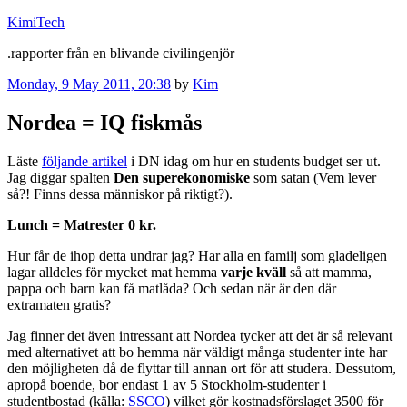
Skip
KimiTech
to
.rapporter från en blivande civilingenjör
content
Posted
Monday, 9 May 2011, 20:38
by
Kim
on
Nordea = IQ fiskmås
Läste
följande artikel
i DN idag om hur en students budget ser ut.
Jag diggar spalten
Den superekonomiske
som satan (Vem lever
så?! Finns dessa människor på riktigt?).
Lunch = Matrester 0 kr.
Hur får de ihop detta undrar jag? Har alla en familj som gladeligen
lagar alldeles för mycket mat hemma
varje kväll
så att mamma,
pappa och barn kan få matlåda? Och sedan när är den där
extramaten gratis?
Jag finner det även intressant att Nordea tycker att det är så relevant
med alternativet att bo hemma när väldigt många studenter inte har
den möjligheten då de flyttar till annan ort för att studera. Dessutom,
apropå boende, bor endast 1 av 5 Stockholm-studenter i
studentbostad (källa:
SSCO
) vilket gör kostnadsförslaget 3500 för