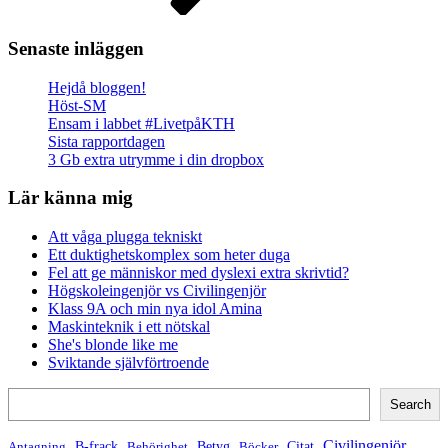
Senaste inläggen
Hejdå bloggen!
Höst-SM
Ensam i labbet #LivetpåKTH
Sista rapportdagen
3 Gb extra utrymme i din dropbox
Lär känna mig
Att våga plugga tekniskt
Ett duktighetskomplex som heter duga
Fel att ge människor med dyslexi extra skrivtid?
Högskoleingenjör vs Civilingenjör
Klass 9A och min nya idol Amina
Maskinteknik i ett nötskal
She's blonde like me
Sviktande självförtroende
Search
Search
Civilingenjör
B-frack
Betyg
Citat
Antagning
Behörighet
Böcker