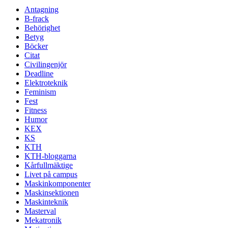
Antagning
B-frack
Behörighet
Betyg
Böcker
Citat
Civilingenjör
Deadline
Elektroteknik
Feminism
Fest
Fitness
Humor
KEX
KS
KTH
KTH-bloggarna
Kårfullmäktige
Livet på campus
Maskinkomponenter
Maskinsektionen
Maskinteknik
Masterval
Mekatronik