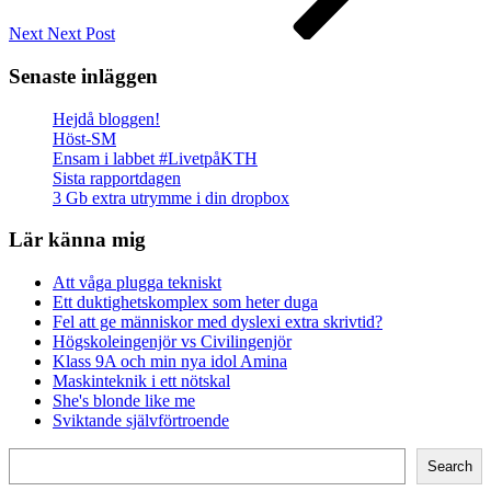
Next
Next Post
Senaste inläggen
Hejdå bloggen!
Höst-SM
Ensam i labbet #LivetpåKTH
Sista rapportdagen
3 Gb extra utrymme i din dropbox
Lär känna mig
Att våga plugga tekniskt
Ett duktighetskomplex som heter duga
Fel att ge människor med dyslexi extra skrivtid?
Högskoleingenjör vs Civilingenjör
Klass 9A och min nya idol Amina
Maskinteknik i ett nötskal
She's blonde like me
Sviktande självförtroende
Search
Search