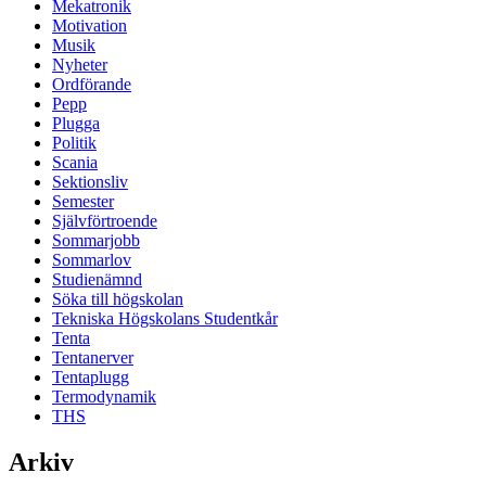
Mekatronik
Motivation
Musik
Nyheter
Ordförande
Pepp
Plugga
Politik
Scania
Sektionsliv
Semester
Självförtroende
Sommarjobb
Sommarlov
Studienämnd
Söka till högskolan
Tekniska Högskolans Studentkår
Tenta
Tentanerver
Tentaplugg
Termodynamik
THS
Arkiv