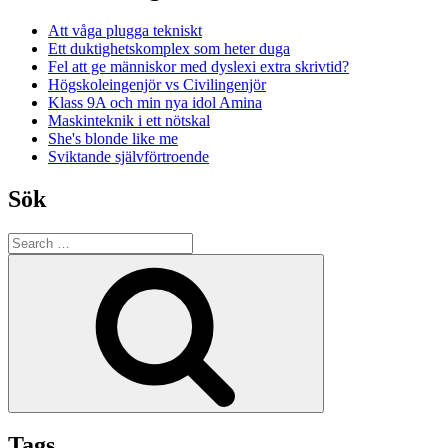
Att våga plugga tekniskt
Ett duktighetskomplex som heter duga
Fel att ge människor med dyslexi extra skrivtid?
Högskoleingenjör vs Civilingenjör
Klass 9A och min nya idol Amina
Maskinteknik i ett nötskal
She's blonde like me
Sviktande självförtroende
Sök
Search
for:
Search
Tags