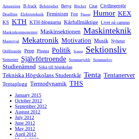
Civilingenjör
B-frack
Betyg
Citat
Antagning
Behörighet
Böcker
Humor
KEX
Feminism
Fest
Deadline
Elektroteknik
Fitness
KTH
Kårfullmäktige
KS
KTH-bloggarna
Livet på campus
Maskinteknik
Maskinsektionen
Maskinkomponenter
Mekatronik
Motivation
Musik
Nyheter
Masterval
Sektionsliv
Politik
Pepp
Plugga
Ordförande
Scania
Självförtroende
Semester
Sommarjobb
Sommarlov
Studienämnd
Söka till högskolan
Tenta
Tentanerver
Tekniska Högskolans Studentkår
THS
Termodynamik
Tentaplugg
January 2015
October 2012
September 2012
August 2012
July 2012
June 2012
May 2012
April 2012