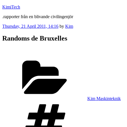
Skip
KimiTech
to
.rapporter från en blivande civilingenjör
content
Posted
Thursday, 21 April 2011, 14:16
by
Kim
on
Randoms de Bruxelles
Categories
Kim Maskinteknik
Tags