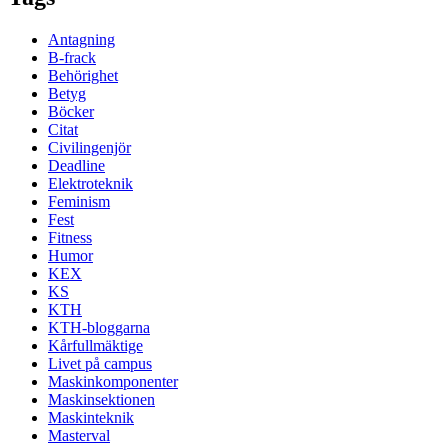
Antagning
B-frack
Behörighet
Betyg
Böcker
Citat
Civilingenjör
Deadline
Elektroteknik
Feminism
Fest
Fitness
Humor
KEX
KS
KTH
KTH-bloggarna
Kårfullmäktige
Livet på campus
Maskinkomponenter
Maskinsektionen
Maskinteknik
Masterval