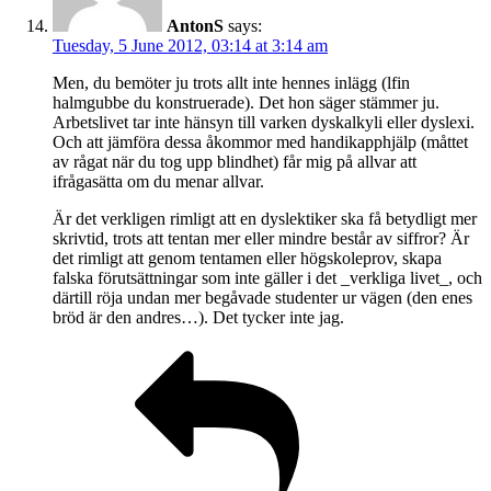
AntonS
says:
Tuesday, 5 June 2012, 03:14 at 3:14 am
Men, du bemöter ju trots allt inte hennes inlägg (lfin
halmgubbe du konstruerade). Det hon säger stämmer ju.
Arbetslivet tar inte hänsyn till varken dyskalkyli eller dyslexi.
Och att jämföra dessa åkommor med handikapphjälp (måttet
av rågat när du tog upp blindhet) får mig på allvar att
ifrågasätta om du menar allvar.
Är det verkligen rimligt att en dyslektiker ska få betydligt mer
skrivtid, trots att tentan mer eller mindre består av siffror? Är
det rimligt att genom tentamen eller högskoleprov, skapa
falska förutsättningar som inte gäller i det _verkliga livet_, och
därtill röja undan mer begåvade studenter ur vägen (den enes
bröd är den andres…). Det tycker inte jag.