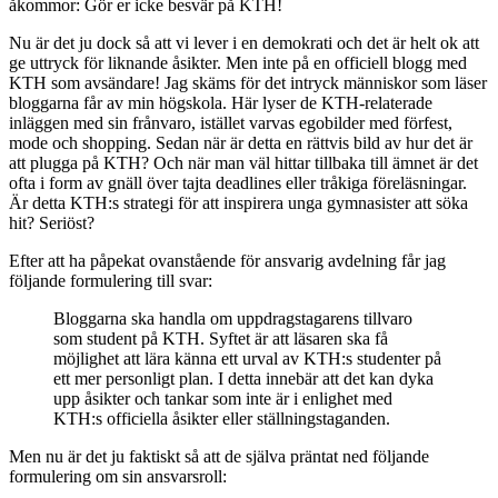
åkommor: Gör er icke besvär på KTH!
Nu är det ju dock så att vi lever i en demokrati och det är helt ok att
ge uttryck för liknande åsikter. Men inte på en officiell blogg med
KTH som avsändare! Jag skäms för det intryck människor som läser
bloggarna får av min högskola. Här lyser de KTH-relaterade
inläggen med sin frånvaro, istället varvas egobilder med förfest,
mode och shopping. Sedan när är detta en rättvis bild av hur det är
att plugga på KTH? Och när man väl hittar tillbaka till ämnet är det
ofta i form av gnäll över tajta deadlines eller tråkiga föreläsningar.
Är detta KTH:s strategi för att inspirera unga gymnasister att söka
hit? Seriöst?
Efter att ha påpekat ovanstående för ansvarig avdelning får jag
följande formulering till svar:
Bloggarna ska handla om uppdragstagarens tillvaro
som student på KTH. Syftet är att läsaren ska få
möjlighet att lära känna ett urval av KTH:s studenter på
ett mer personligt plan. I detta innebär att det kan dyka
upp åsikter och tankar som inte är i enlighet med
KTH:s officiella åsikter eller ställningstaganden.
Men nu är det ju faktiskt så att de själva präntat ned följande
formulering om sin ansvarsroll: