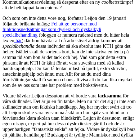
Kommunikationsavdelning så desperat efter en ny
coolhetsstämpel
att de helt tappat koncepterna?
Och som om inte detta vore nog, författar Leijon den 19 januari
följande briljanta inlägg:
Fel att ge personer med
funktionsnedsättningar som dyslexi och dyskalkyli
specialbehandling
(bloggen är numera raderad men du hittar hela
texten
här
) där hon hävdar att då arbetslivet aldrig kommer att
specialbehandla
dessa individer så ska absolut inte KTH göra det
heller. Istället skall de sorteras bort, kan de inte skriva en tenta på
samma tid som hon är det tack och hej. Vad som gör detta extra
pinsamt är att KTH är känt för att vara suveräna med så kallad
handikapphjälp. Du kan få tentan inläst på ljudfil, extra skrivtid,
anteckningshjälp och ännu mer. Allt för att du med dina
förutsättningar skall få samma chans att visa att du kan lika mycket
som de av oss som inte har problem med bokstäverna.
Vidare hävdar Leijon dessutom att vi borde vara
tacksamma
för
våra skillnader. Det är ju en fin tanke. Men nu rör det sig ju inte som
skillnader utan om faktiska handikapp. Jag har mycket svårt att tro
att Leijon skulle vara av samma åsikt om hon själv var blind och
förväntades klara skolan utan blindskrift. Leijon är dessutom, enligt
egen utsago, expert på hur dessa dyslexitester går till och de är
uppenbarligen “fantastiskt enkla” att fejka. Vidare är dyskalkyli bara
ett påhittat handikapp! Budskapet är tydligt: Människor med dylika