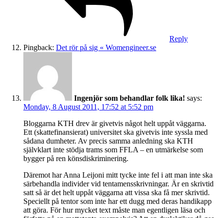
Reply
Pingback:
Det rör på sig « Womengineer.se
Ingenjör som behandlar folk lika!
says:
Monday, 8 August 2011, 17:52 at 5:52 pm
Bloggarna KTH drev är givetvis något helt uppåt väggarna.
Ett (skattefinansierat) universitet ska givetvis inte syssla med
sådana dumheter. Av precis samma anledning ska KTH
självklart inte stödja trams som FFLA – en utmärkelse som
bygger på ren könsdiskriminering.
Däremot har Anna Leijoni mitt tycke inte fel i att man inte ska
särbehandla individer vid tentamensskrivningar. Är en skrivtid
satt så är det helt uppåt väggarna att vissa ska få mer skrivtid.
Speciellt på tentor som inte har ett dugg med deras handikapp
att göra. För hur mycket text måste man egentligen läsa och