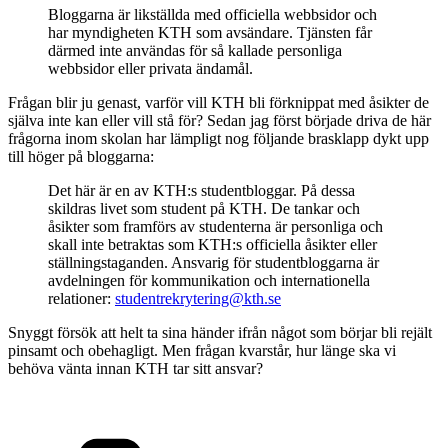
Bloggarna är likställda med officiella webbsidor och
har myndigheten KTH som avsändare. Tjänsten får
därmed inte användas för så kallade personliga
webbsidor eller privata ändamål.
Frågan blir ju genast, varför vill KTH bli förknippat med åsikter de
själva inte kan eller vill stå för? Sedan jag först började driva de här
frågorna inom skolan har lämpligt nog följande brasklapp dykt upp
till höger på bloggarna:
Det här är en av KTH:s studentbloggar. På dessa
skildras livet som student på KTH. De tankar och
åsikter som framförs av studenterna är personliga och
skall inte betraktas som KTH:s officiella åsikter eller
ställningstaganden. Ansvarig för studentbloggarna är
avdelningen för kommunikation och internationella
relationer:
studentrekrytering@kth.se
Snyggt försök att helt ta sina händer ifrån något som börjar bli rejält
pinsamt och obehagligt. Men frågan kvarstår, hur länge ska vi
behöva vänta innan KTH tar sitt ansvar?
Categories