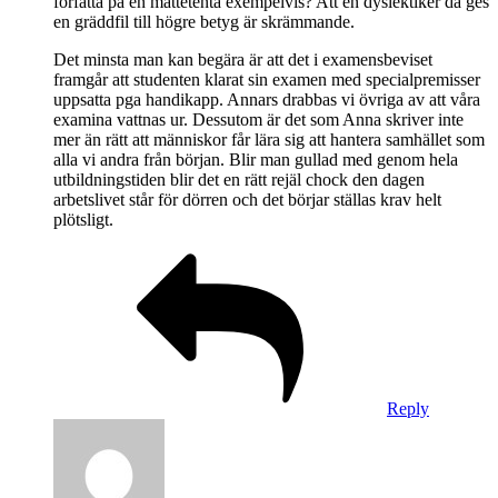
författa på en mattetenta exempelvis? Att en dyslektiker då ges
en gräddfil till högre betyg är skrämmande.
Det minsta man kan begära är att det i examensbeviset
framgår att studenten klarat sin examen med specialpremisser
uppsatta pga handikapp. Annars drabbas vi övriga av att våra
examina vattnas ur. Dessutom är det som Anna skriver inte
mer än rätt att människor får lära sig att hantera samhället som
alla vi andra från början. Blir man gullad med genom hela
utbildningstiden blir det en rätt rejäl chock den dagen
arbetslivet står för dörren och det börjar ställas krav helt
plötsligt.
Reply