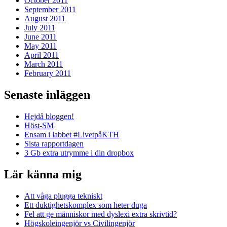
October 2011
September 2011
August 2011
July 2011
June 2011
May 2011
April 2011
March 2011
February 2011
Senaste inläggen
Hejdå bloggen!
Höst-SM
Ensam i labbet #LivetpåKTH
Sista rapportdagen
3 Gb extra utrymme i din dropbox
Lär känna mig
Att våga plugga tekniskt
Ett duktighetskomplex som heter duga
Fel att ge människor med dyslexi extra skrivtid?
Högskoleingenjör vs Civilingenjör