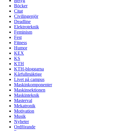
Betyg
Böcker
Citat
Civilingenjör
Deadline
Elektroteknik
Feminism
Fest
Fitness
Humor
KEX
KS
KTH
KTH-bloggarna
Kårfullmäktige
Livet på campus
Maskinkomponenter
Maskinsektionen
Maskinteknik
Masterval
Mekatronik
Motivation
Musik
Nyheter
Ordförande