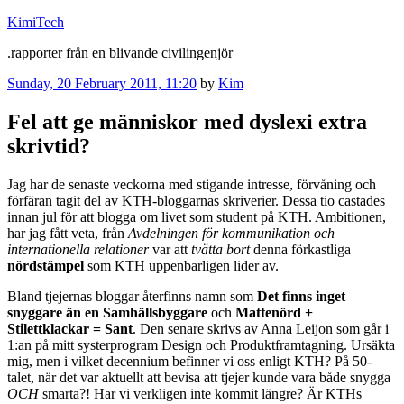
Skip
KimiTech
to
.rapporter från en blivande civilingenjör
content
Posted
Sunday, 20 February 2011, 11:20
by
Kim
on
Fel att ge människor med dyslexi extra
skrivtid?
Jag har de senaste veckorna med stigande intresse, förvåning och
förfäran tagit del av KTH-bloggarnas skriverier. Dessa tio castades
innan jul för att blogga om livet som student på KTH. Ambitionen,
har jag fått veta, från
Avdelningen för kommunikation och
internationella relationer
var att
tvätta bort
denna förkastliga
nördstämpel
som KTH uppenbarligen lider av.
Bland tjejernas bloggar återfinns namn som
Det finns inget
snyggare än en Samhällsbyggare
och
Mattenörd +
Stilettklackar = Sant
. Den senare skrivs av Anna Leijon som går i
1:an på mitt systerprogram Design och Produktframtagning. Ursäkta
mig, men i vilket decennium befinner vi oss enligt KTH? På 50-
talet, när det var aktuellt att bevisa att tjejer kunde vara både snygga
OCH
smarta?! Har vi verkligen inte kommit längre? Är KTHs