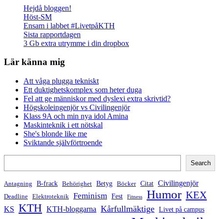
Hejdå bloggen!
Höst-SM
Ensam i labbet #LivetpåKTH
Sista rapportdagen
3 Gb extra utrymme i din dropbox
Lär känna mig
Att våga plugga tekniskt
Ett duktighetskomplex som heter duga
Fel att ge människor med dyslexi extra skrivtid?
Högskoleingenjör vs Civilingenjör
Klass 9A och min nya idol Amina
Maskinteknik i ett nötskal
She's blonde like me
Sviktande självförtroende
Search
Search
Civilingenjör
B-frack
Betyg
Citat
Antagning
Behörighet
Böcker
Humor
KEX
Feminism
Fest
Deadline
Elektroteknik
Fitness
KTH
Kårfullmäktige
KS
KTH-bloggarna
Livet på campus