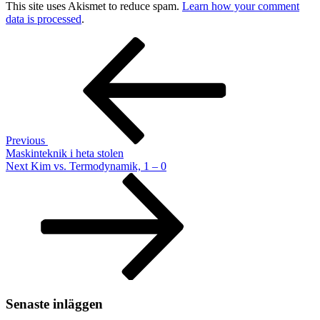
This site uses Akismet to reduce spam.
Learn how your comment
data is processed
.
Post
Previous
Post
navigation
Previous
Maskinteknik i heta stolen
Next
Next
Kim vs. Termodynamik, 1 – 0
Post
Senaste inläggen