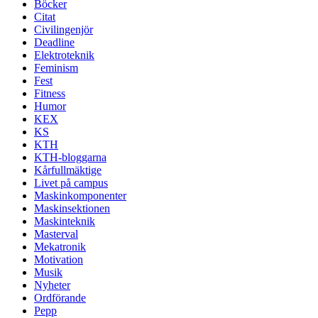
Böcker
Citat
Civilingenjör
Deadline
Elektroteknik
Feminism
Fest
Fitness
Humor
KEX
KS
KTH
KTH-bloggarna
Kårfullmäktige
Livet på campus
Maskinkomponenter
Maskinsektionen
Maskinteknik
Masterval
Mekatronik
Motivation
Musik
Nyheter
Ordförande
Pepp