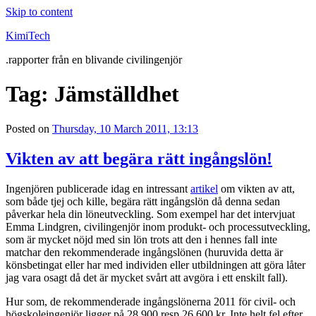
Skip to content
KimiTech
.rapporter från en blivande civilingenjör
Tag:
Jämställdhet
Posted on
Thursday, 10 March 2011, 13:13
Vikten av att begära rätt ingångslön!
Ingenjören publicerade idag en intressant
artikel
om vikten av att,
som både tjej och kille, begära rätt ingångslön då denna sedan
påverkar hela din löneutveckling. Som exempel har det intervjuat
Emma Lindgren, civilingenjör inom produkt- och processutveckling,
som är mycket nöjd med sin lön trots att den i hennes fall inte
matchar den rekommenderade ingångslönen (huruvida detta är
könsbetingat eller har med individen eller utbildningen att göra låter
jag vara osagt då det är mycket svårt att avgöra i ett enskilt fall).
Hur som, de rekommenderade ingångslönerna 2011 för civil- och
högskoleingenjör ligger på 28 900 resp 26 600 kr. Inte helt fel efter