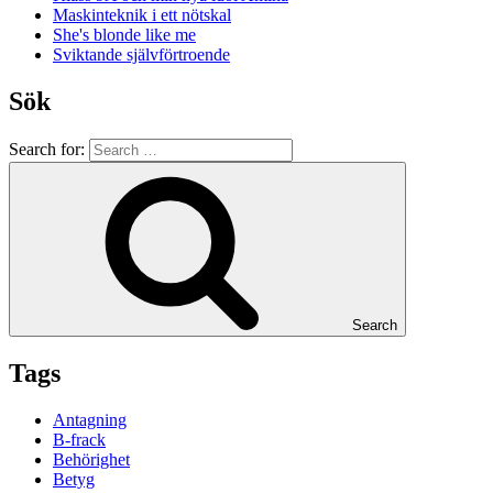
Maskinteknik i ett nötskal
She's blonde like me
Sviktande självförtroende
Sök
Search for:
Search
Tags
Antagning
B-frack
Behörighet
Betyg