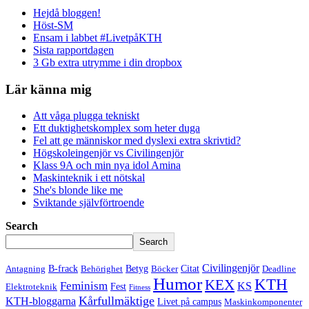
Hejdå bloggen!
Höst-SM
Ensam i labbet #LivetpåKTH
Sista rapportdagen
3 Gb extra utrymme i din dropbox
Lär känna mig
Att våga plugga tekniskt
Ett duktighetskomplex som heter duga
Fel att ge människor med dyslexi extra skrivtid?
Högskoleingenjör vs Civilingenjör
Klass 9A och min nya idol Amina
Maskinteknik i ett nötskal
She's blonde like me
Sviktande självförtroende
Search
Search
Civilingenjör
B-frack
Betyg
Citat
Antagning
Behörighet
Böcker
Deadline
Humor
KTH
KEX
Feminism
KS
Fest
Elektroteknik
Fitness
Kårfullmäktige
KTH-bloggarna
Livet på campus
Maskinkomponenter