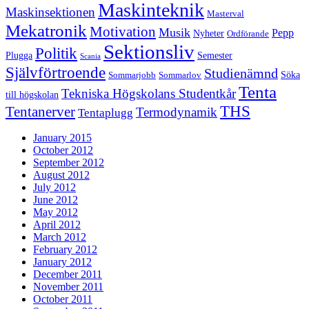
Maskinteknik
Maskinsektionen
Masterval
Mekatronik
Motivation
Musik
Pepp
Nyheter
Ordförande
Sektionsliv
Politik
Plugga
Semester
Scania
Självförtroende
Studienämnd
Söka
Sommarjobb
Sommarlov
Tenta
Tekniska Högskolans Studentkår
till högskolan
THS
Tentanerver
Termodynamik
Tentaplugg
January 2015
October 2012
September 2012
August 2012
July 2012
June 2012
May 2012
April 2012
March 2012
February 2012
January 2012
December 2011
November 2011
October 2011