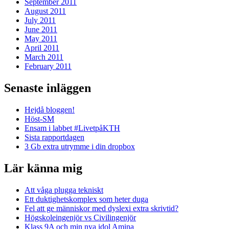
September 2011
August 2011
July 2011
June 2011
May 2011
April 2011
March 2011
February 2011
Senaste inläggen
Hejdå bloggen!
Höst-SM
Ensam i labbet #LivetpåKTH
Sista rapportdagen
3 Gb extra utrymme i din dropbox
Lär känna mig
Att våga plugga tekniskt
Ett duktighetskomplex som heter duga
Fel att ge människor med dyslexi extra skrivtid?
Högskoleingenjör vs Civilingenjör
Klass 9A och min nya idol Amina