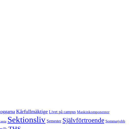
Kårfullmäktige
oggarna
Livet på campus
Maskinkomponenter
Sektionsliv
Självförtroende
Semester
Sommarjobb
cania
THS