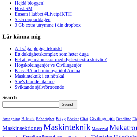
Hejdå bloggen!
Höst-SM
Ensam i labbet #LivetpåKTH
Sista rapportdagen
3 Gb extra utrymme i din dropbox
Lär känna mig
Att våga plugga tekniskt
Ett duktighetskomplex som heter duga
Fel att ge människor med dyslexi extra skrivtid?
Högskoleingenjör vs Civilingenjör
Klass 9A och min nya idol Amina
Maskinteknik i ett nötskal
She's blonde like me
Sviktande självförtroende
Search
Search
Civilingenjör
B-frack
Betyg
Citat
Antagning
Behörighet
Böcker
Deadline
El
Maskinteknik
Mekatro
Maskinsektionen
Masterval
Studienämnd