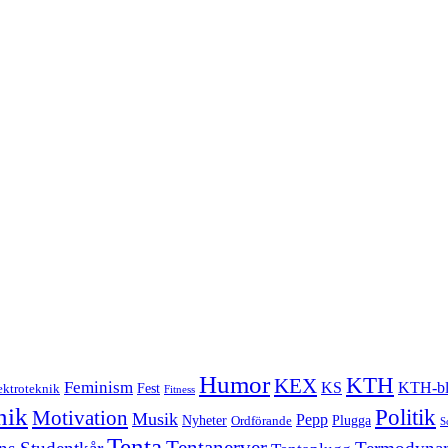
Humor
KTH
KEX
Feminism
KS
KTH-bl
Fest
ektroteknik
Fitness
nik
Politik
Motivation
Musik
Pepp
Nyheter
Plugga
Ordförande
S
Tenta
Tentanerver