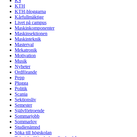
KS
KTH
KTH-bloggarna
Kårfullmäktige
Livet på campus
Maskinkomponenter
Maskinsektionen
Maskinteknik
Masterval
Mekatronik
Motivation
Musik
Nyheter
Ordförande
Pepp
Plugga
Politik
Scania
Sektionsliv
Semester
Självförtroende
Sommarjobb
Sommarlov
Studienämnd
Söka till högskolan