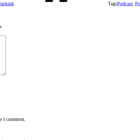
nteknik
Tags
Podcast
,
Po
*
me I comment.