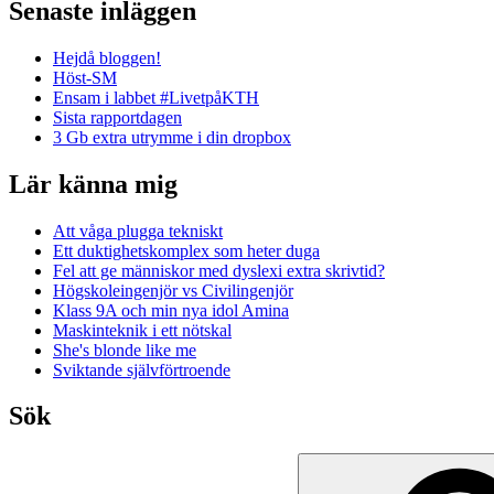
Senaste inläggen
Hejdå bloggen!
Höst-SM
Ensam i labbet #LivetpåKTH
Sista rapportdagen
3 Gb extra utrymme i din dropbox
Lär känna mig
Att våga plugga tekniskt
Ett duktighetskomplex som heter duga
Fel att ge människor med dyslexi extra skrivtid?
Högskoleingenjör vs Civilingenjör
Klass 9A och min nya idol Amina
Maskinteknik i ett nötskal
She's blonde like me
Sviktande självförtroende
Sök