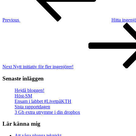
Previous
Hitta ingenjö
Next
Post
Next
Nytt initiativ för fler ingenjörer!
Senaste inläggen
Hejdå bloggen!
Höst-SM
Ensam i labbet #LivetpåKTH
Sista rapportdagen
3 Gb extra utrymme i din dropbox
Lär känna mig
Att våga plugga tekniskt