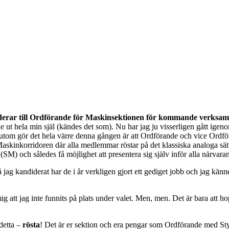
erar till Ordförande för Maskinsektionen för kommande verksam
ut hela min själ (kändes det som). Nu har jag ju visserligen gått igenom 
essutom gör det hela värre denna gången är att Ordförande och vice Ord
 Maskinkorridoren där alla medlemmar röstar på det klassiska analoga sät
SM) och således få möjlighet att presentera sig själv inför alla närvaran
då jag kandiderat har de i år verkligen gjort ett gediget jobb och jag kä
ig att jag inte funnits på plats under valet. Men, men. Det är bara att ho
detta –
rösta
! Det är er sektion och era pengar som Ordförande med Styret