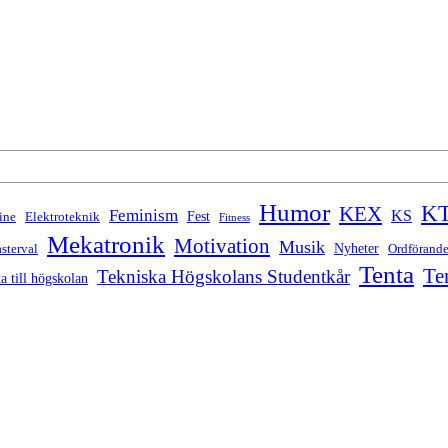
Humor
K
KEX
Feminism
KS
Fest
ine
Elektroteknik
Fitness
Mekatronik
Motivation
Musik
Nyheter
sterval
Ordförand
Tenta
Te
Tekniska Högskolans Studentkår
a till högskolan