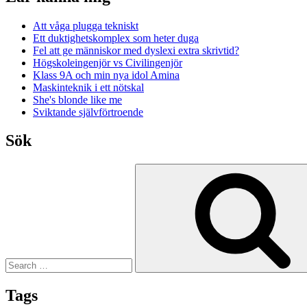
Att våga plugga tekniskt
Ett duktighetskomplex som heter duga
Fel att ge människor med dyslexi extra skrivtid?
Högskoleingenjör vs Civilingenjör
Klass 9A och min nya idol Amina
Maskinteknik i ett nötskal
She's blonde like me
Sviktande självförtroende
Sök
Search
for:
Tags