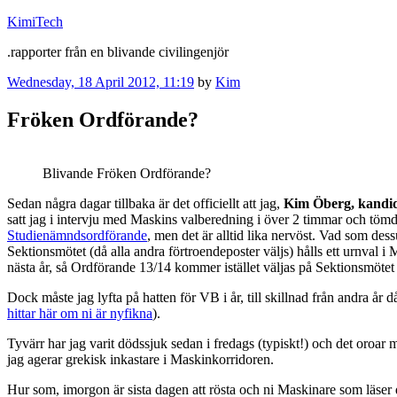
Skip
KimiTech
to
.rapporter från en blivande civilingenjör
content
Posted
Wednesday, 18 April 2012, 11:19
by
Kim
on
Fröken Ordförande?
Blivande Fröken Ordförande?
Sedan några dagar tillbaka är det officiellt att jag,
Kim Öberg, kandid
satt jag i intervju med Maskins valberedning i över 2 timmar och tömde 
Studienämndsordförande
, men det är alltid lika nervöst. Vad som d
Sektionsmötet (då alla andra förtroendeposter väljs) hålls ett urnval i
nästa år, så Ordförande 13/14 kommer istället väljas på Sektionsmötet (
Dock måste jag lyfta på hatten för VB i år, till skillnad från andra år 
hittar här om ni är nyfikna
).
Tyvärr har jag varit dödssjuk sedan i fredags (typiskt!) och det oroar m
jag agerar grekisk inkastare i Maskinkorridoren.
Hur som, imorgon är sista dagen att rösta och ni Maskinare som läser 