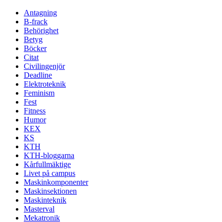
Antagning
B-frack
Behörighet
Betyg
Böcker
Citat
Civilingenjör
Deadline
Elektroteknik
Feminism
Fest
Fitness
Humor
KEX
KS
KTH
KTH-bloggarna
Kårfullmäktige
Livet på campus
Maskinkomponenter
Maskinsektionen
Maskinteknik
Masterval
Mekatronik