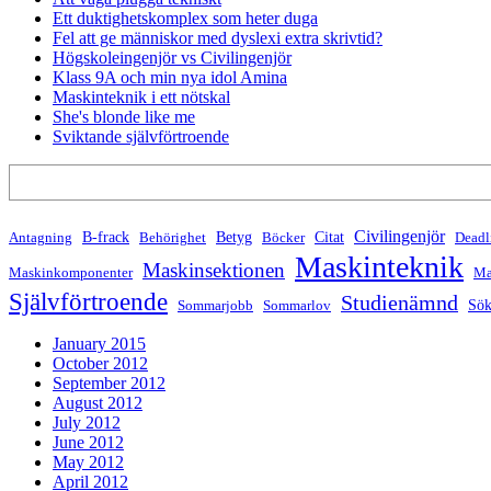
Ett duktighetskomplex som heter duga
Fel att ge människor med dyslexi extra skrivtid?
Högskoleingenjör vs Civilingenjör
Klass 9A och min nya idol Amina
Maskinteknik i ett nötskal
She's blonde like me
Sviktande självförtroende
Search
Civilingenjör
B-frack
Betyg
Citat
Antagning
Behörighet
Böcker
Deadl
Maskinteknik
Maskinsektionen
Maskinkomponenter
Ma
Självförtroende
Studienämnd
Sök
Sommarjobb
Sommarlov
January 2015
October 2012
September 2012
August 2012
July 2012
June 2012
May 2012
April 2012