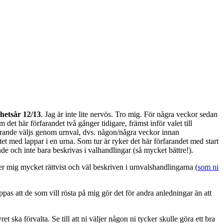
hetsår 12/13
. Jag är inte lite nervös. Tro mig. För några veckor sedan
det här förfarandet två gånger tidigare, främst inför valet till
förande väljs genom urnval, dvs. någon/några veckor innan
tet med lappar i en urna. Som tur är ryker det här förfarandet med start
de och inte bara beskrivas i valhandlingar (så mycket bättre!).
nner mig mycket rättvist och väl beskriven i urnvalshandlingarna (
som ni
ppas att de som vill rösta på mig gör det för andra anledningar än att
 ska förvalta. Se till att ni väljer någon ni tycker skulle göra ett bra