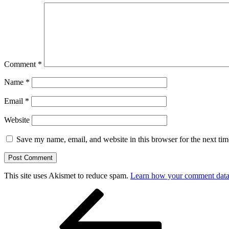
Comment
*
Name
*
Email
*
Website
Save my name, email, and website in this browser for the next ti
This site uses Akismet to reduce spam.
Learn how your comment data 
Post
Previous
Post
navigation