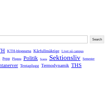
Search
TH
Kårfullmäktige
KTH-bloggarna
Livet på campus
Sektionsliv
Politik
Pepp
Plugga
Semester
e
Scania
THS
ntanerver
Termodynamik
Tentaplugg