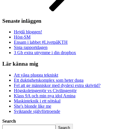
Senaste inläggen
Hejdå bloggen!
Höst-SM
Ensam i labbet #LivetpåKTH
Sista rapportdagen
3 Gb extra utrymme i din dropbox
Lär känna mig
Att våga plugga tekniskt
Ett duktighetskomplex som heter duga
Fel att ge människor med dyslexi extra skrivtid?
Högskoleingenjör vs Civilingenjör
Klass 9A och min nya idol Amina
Maskinteknik i ett nötskal
She's blonde like me
Sviktande självförtroende
Search
Search