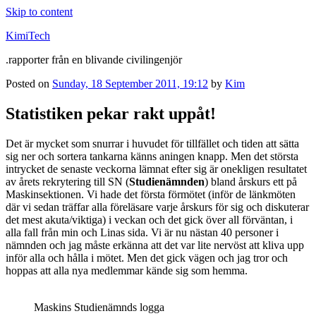
Skip to content
KimiTech
.rapporter från en blivande civilingenjör
Posted on
Sunday, 18 September 2011, 19:12
by
Kim
Statistiken pekar rakt uppåt!
Det är mycket som snurrar i huvudet för tillfället och tiden att sätta
sig ner och sortera tankarna känns aningen knapp. Men det största
intrycket de senaste veckorna lämnat efter sig är onekligen resultatet
av årets rekrytering till SN (
Studienämnden
) bland årskurs ett på
Maskinsektionen. Vi hade det första förmötet (inför de länkmöten
där vi sedan träffar alla föreläsare varje årskurs för sig och diskuterar
det mest akuta/viktiga) i veckan och det gick över all förväntan, i
alla fall från min och Linas sida. Vi är nu nästan 40 personer i
nämnden och jag måste erkänna att det var lite nervöst att kliva upp
inför alla och hålla i mötet. Men det gick vägen och jag tror och
hoppas att alla nya medlemmar kände sig som hemma.
Maskins Studienämnds logga