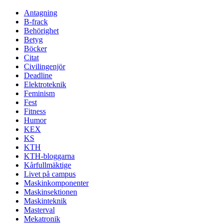
Antagning
B-frack
Behörighet
Betyg
Böcker
Citat
Civilingenjör
Deadline
Elektroteknik
Feminism
Fest
Fitness
Humor
KEX
KS
KTH
KTH-bloggarna
Kårfullmäktige
Livet på campus
Maskinkomponenter
Maskinsektionen
Maskinteknik
Masterval
Mekatronik