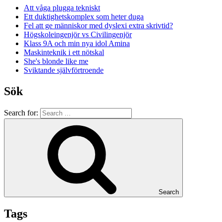
Att våga plugga tekniskt
Ett duktighetskomplex som heter duga
Fel att ge människor med dyslexi extra skrivtid?
Högskoleingenjör vs Civilingenjör
Klass 9A och min nya idol Amina
Maskinteknik i ett nötskal
She's blonde like me
Sviktande självförtroende
Sök
Search for:
Search
Tags