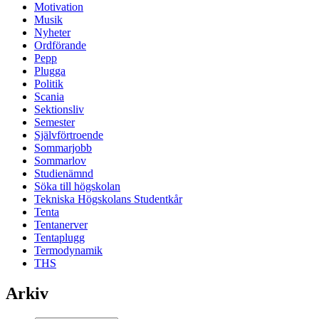
Motivation
Musik
Nyheter
Ordförande
Pepp
Plugga
Politik
Scania
Sektionsliv
Semester
Självförtroende
Sommarjobb
Sommarlov
Studienämnd
Söka till högskolan
Tekniska Högskolans Studentkår
Tenta
Tentanerver
Tentaplugg
Termodynamik
THS
Arkiv