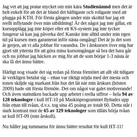
Jag vet att jag pratar mycket om min kära
Studienämnd
men det är
helt enkelt för att det är bland det häftigaste och roligaste med att
plugga på KTH. För första gången under min skoltid har jag ett
reellt inflytande över min utbildning! Är det något jag inte gillar, ett
kursupplägg jag inte köper eller ett KS-system jag inte tycker
fungerar så kan jag påverka det! Kanske inte alltid under min egen
tid på kursen men garanterat inför nästa omgång! Det är ju det som
är grejen, att vi alla jobbar för varandra. De i årskursen över mig har
gjort sitt yttersta för att göra mina kursomgångar så bra det bara går
och nu jobbar jag häcken av mig för att de som börjar 1-3 nästa år
ska få det ännu bättre.
Härligt nog visade det sig redan på första förmötet att allt slit tidigare
år verkligen betalat sig – ettan var riktigt nöjda med det mesta och
tonen skiljde sig markant från hur det lät när min årskurs (hösten
2009) hade sitt första förmöte. Det om något var galet motiverande!
Och även statistiken backade upp arbetet i reella siffror – hela
94 av
128 teknologer
i kull HT-10 på Maskinprogrammet flyttades upp
från ettan till tvåan, d.v.s. tog sina 45 poäng av totalt 60. Detta står i
stark kontrast mot de
65 av 129 teknologer
som tilläts börja tvåan
ur kull HT-09 (min årskull).
Nu håller jag tummarna för ännu bättre resultat för kull HT-11!