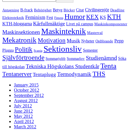
Civilingenjör
B-frack
Betyg
Citat
Antagning
Behörighet
Böcker
Deadline
Humor
KTH
KEX
Feminism
KS
Fest
Elektroteknik
Fitness
Kårfullmäktige
KTH-bloggarna
Livet på campus
Maskinkomponenter
Maskinteknik
Maskinsektionen
Masterval
Mekatronik
Motivation
Musik
Pepp
Nyheter
Ordförande
Sektionsliv
Politik
Plugga
Semester
Scania
Självförtroende
Studienämnd
Söka
Sommarjobb
Sommarlov
Tenta
Tekniska Högskolans Studentkår
till högskolan
THS
Tentanerver
Termodynamik
Tentaplugg
January 2015
October 2012
September 2012
August 2012
July 2012
June 2012
May 2012
April 2012
March 2012