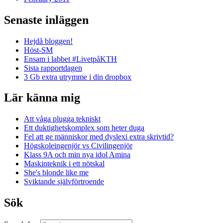
Senaste inläggen
Hejdå bloggen!
Höst-SM
Ensam i labbet #LivetpåKTH
Sista rapportdagen
3 Gb extra utrymme i din dropbox
Lär känna mig
Att våga plugga tekniskt
Ett duktighetskomplex som heter duga
Fel att ge människor med dyslexi extra skrivtid?
Högskoleingenjör vs Civilingenjör
Klass 9A och min nya idol Amina
Maskinteknik i ett nötskal
She's blonde like me
Sviktande självförtroende
Sök