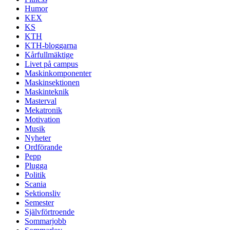
Humor
KEX
KS
KTH
KTH-bloggarna
Kårfullmäktige
Livet på campus
Maskinkomponenter
Maskinsektionen
Maskinteknik
Masterval
Mekatronik
Motivation
Musik
Nyheter
Ordförande
Pepp
Plugga
Politik
Scania
Sektionsliv
Semester
Självförtroende
Sommarjobb