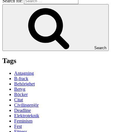
Search for:
Search
Tags
Antagning
B-frack
Behörighet
Betyg
Böcker
Citat
Civilingenjör
Deadline
Elektroteknik
Feminism
Fest
Fitness