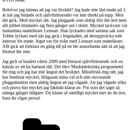
Behöver jag nämna att jag var livrädd? Jag hade inte läst matte på 3
år när jag började och självförtroendet var inte direkt på topp. Men
det gick. Med mycket slit. Jag pluggade som aldrig förr det året men
allt jobbet betalades sig flera gånger om i slutet. Mycket tackvare vår
fantastiska mattelärare Lennart. Han lyckades med samma sak som
Tobbe lyckats med när jag gick i högstadiet, att återuppväcka mitt
intresse för matte. Inget var för svårt med Lennart som mattelärare.
Allt gick att förklara en gång till på ett lite annorlunda sätt så att jag
förstod lite mer.
Jag gick ut basåret våren 2009 med förnyat självförtroende och en
känsla av att ha hamnat rätt. Det blev Maskintekniska programmet
för mig och jag har inte ångrat det beslutet. Missförstå mig rätt, jag
har funderat mycket, ifrågasatt mina val och min nuvarande
pluggsituation men aldrig ångrat att jag vågade. Att jag vågade söka
och prova hur mycket jag faktiskt klarar av. För som det sagts så
många gånger tidigare: Du klarar så oändligt mycket mer än du tror,
bara du vågar prova!