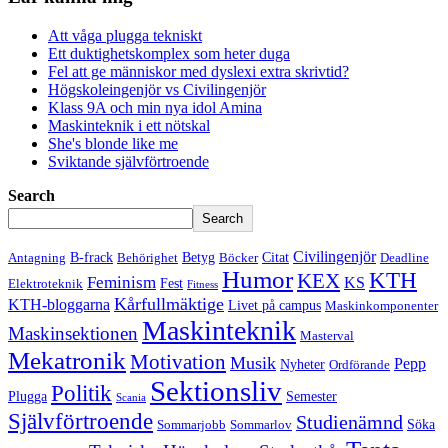
Att våga plugga tekniskt
Ett duktighetskomplex som heter duga
Fel att ge människor med dyslexi extra skrivtid?
Högskoleingenjör vs Civilingenjör
Klass 9A och min nya idol Amina
Maskinteknik i ett nötskal
She's blonde like me
Sviktande självförtroende
Search
Search
Civilingenjör
B-frack
Betyg
Citat
Antagning
Behörighet
Böcker
Deadline
Humor
KTH
KEX
Feminism
KS
Fest
Elektroteknik
Fitness
Kårfullmäktige
KTH-bloggarna
Livet på campus
Maskinkomponenter
Maskinteknik
Maskinsektionen
Masterval
Mekatronik
Motivation
Musik
Pepp
Nyheter
Ordförande
Sektionsliv
Politik
Plugga
Semester
Scania
Självförtroende
Studienämnd
Söka
Sommarjobb
Sommarlov