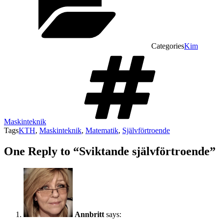
Categories
Kim
Maskinteknik
Tags
KTH
,
Maskinteknik
,
Matematik
,
Självförtroende
One Reply to “Sviktande självförtroende”
Annbritt
says: