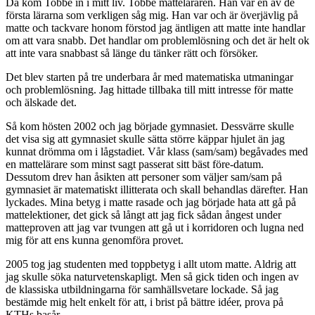
Då kom Tobbe in i mitt liv. Tobbe matteläraren. Han var en av de
första lärarna som verkligen såg mig. Han var och är överjävlig på
matte och tackvare honom förstod jag äntligen att matte inte handlar
om att vara snabb. Det handlar om problemlösning och det är helt ok
att inte vara snabbast så länge du tänker rätt och försöker.
Det blev starten på tre underbara år med matematiska utmaningar
och problemlösning. Jag hittade tillbaka till mitt intresse för matte
och älskade det.
Så kom hösten 2002 och jag började gymnasiet. Dessvärre skulle
det visa sig att gymnasiet skulle sätta större käppar hjulet än jag
kunnat drömma om i lågstadiet. Vår klass (sam/sam) begåvades med
en mattelärare som minst sagt passerat sitt bäst före-datum.
Dessutom drev han åsikten att personer som väljer sam/sam på
gymnasiet är matematiskt illitterata och skall behandlas därefter. Han
lyckades. Mina betyg i matte rasade och jag började hata att gå på
mattelektioner, det gick så långt att jag fick sådan ångest under
matteproven att jag var tvungen att gå ut i korridoren och lugna ned
mig för att ens kunna genomföra provet.
2005 tog jag studenten med toppbetyg i allt utom matte. Aldrig att
jag skulle söka naturvetenskapligt. Men så gick tiden och ingen av
de klassiska utbildningarna för samhällsvetare lockade. Så jag
bestämde mig helt enkelt för att, i brist på bättre idéer, prova på
KTHs basår.