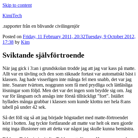
Skip to content
KimiTech
.rapporter från en blivande civilingenjör
Posted on
Friday, 11 February 2011, 20:32
Tuesday, 9 October 2012,
17:38
by
Kim
Sviktande självförtroende
När jag gick i 3:an i grundskolan trodde jag att jag var kass på matte.
Allt var en tävling och den som räknade fortast var automatiskt bäst i
klassen. Jag hade visserligen inte många fel men snabb, det var jag
inte. Snarare tvärtom, noggrann som få med prydliga och lättläsliga
lösningar som följd. Men det var det ingen som brydde sig om. Jag
var för långsam och ansågs inte förstå tillräckligt ”fort”. Istället
hyllades många grabbar i klassen som kunde klottra ner hela 8:ans
tabell på under 42 sek.
Så det föll sig så att jag började högstadiet med matte-förtroendet
kört i botten. Jag tyckte fortfarande att matte var helt ok men gjorde
mig inga illusioner om att detta var något jag skulle kunna bemästra.