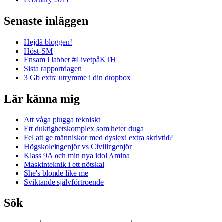
Senaste inläggen
Hejdå bloggen!
Höst-SM
Ensam i labbet #LivetpåKTH
Sista rapportdagen
3 Gb extra utrymme i din dropbox
Lär känna mig
Att våga plugga tekniskt
Ett duktighetskomplex som heter duga
Fel att ge människor med dyslexi extra skrivtid?
Högskoleingenjör vs Civilingenjör
Klass 9A och min nya idol Amina
Maskinteknik i ett nötskal
She's blonde like me
Sviktande självförtroende
Sök