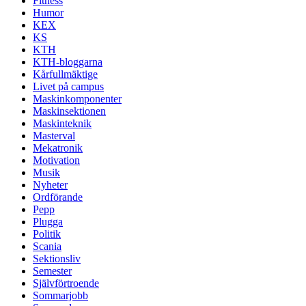
Fitness
Humor
KEX
KS
KTH
KTH-bloggarna
Kårfullmäktige
Livet på campus
Maskinkomponenter
Maskinsektionen
Maskinteknik
Masterval
Mekatronik
Motivation
Musik
Nyheter
Ordförande
Pepp
Plugga
Politik
Scania
Sektionsliv
Semester
Självförtroende
Sommarjobb