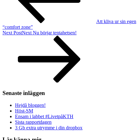
Att kliva ur sin egen
“comfort zone”
Next Post
Next
Nu börjar tentahetsen!
Senaste inläggen
Hejdå bloggen!
Höst-SM
Ensam i labbet #LivetpåKTH
Sista rapportdagen
3 Gb extra utrymme i din dropbox
Lär känna mig