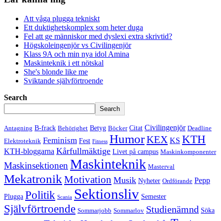
Att våga plugga tekniskt
Ett duktighetskomplex som heter duga
Fel att ge människor med dyslexi extra skrivtid?
Högskoleingenjör vs Civilingenjör
Klass 9A och min nya idol Amina
Maskinteknik i ett nötskal
She's blonde like me
Sviktande självförtroende
Search
Search
Civilingenjör
B-frack
Betyg
Citat
Antagning
Behörighet
Böcker
Deadline
Humor
KTH
KEX
Feminism
KS
Fest
Elektroteknik
Fitness
Kårfullmäktige
KTH-bloggarna
Livet på campus
Maskinkomponenter
Maskinteknik
Maskinsektionen
Masterval
Mekatronik
Motivation
Musik
Pepp
Nyheter
Ordförande
Sektionsliv
Politik
Plugga
Semester
Scania
Självförtroende
Studienämnd
Söka
Sommarjobb
Sommarlov