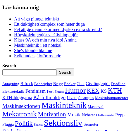
Lär känna mig
Att våga plugga tekniskt
Ett duktighetskomplex som heter duga
Fel att ge människor med dyslexi extra skrivtid?
Högskoleingenjör vs Civilingenjör
Klass 9A och min nya idol Amina
Maskinteknik i ett nötskal
She's blonde like me
Sviktande självförtroende
Search
Search
Civilingenjör
B-frack
Betyg
Citat
Antagning
Behörighet
Böcker
Deadline
Humor
KTH
KEX
Feminism
KS
Fest
Elektroteknik
Fitness
Kårfullmäktige
KTH-bloggarna
Livet på campus
Maskinkomponenter
Maskinteknik
Maskinsektionen
Masterval
Mekatronik
Motivation
Musik
Pepp
Nyheter
Ordförande
Sektionsliv
Politik
Plugga
Semester
Scania