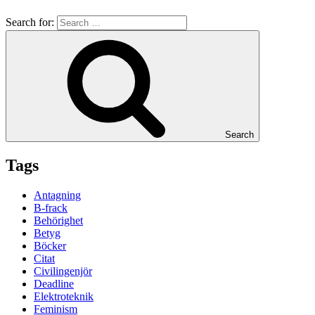
Search for:
Search
Tags
Antagning
B-frack
Behörighet
Betyg
Böcker
Citat
Civilingenjör
Deadline
Elektroteknik
Feminism