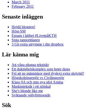
March 2011
February 2011
Senaste inläggen
Hejdå bloggen!
Höst-SM
Ensam i labbet #LivetpåKTH
Sista rapportdagen
3 Gb extra utrymme i din dropbox
Lär känna mig
Att våga plugga tekniskt
Ett duktighetskomplex som heter duga
Fel att ge människor med dyslexi extra skrivtid?
Högskoleingenjör vs Civilingenjör
Klass 9A och min nya idol Amina
Maskinteknik i ett nötskal
She's blonde like me
Sviktande självförtroende
Sök