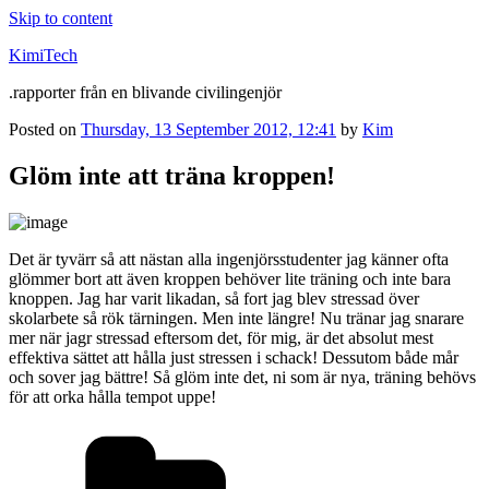
Skip to content
KimiTech
.rapporter från en blivande civilingenjör
Posted on
Thursday, 13 September 2012, 12:41
by
Kim
Glöm inte att träna kroppen!
Det är tyvärr så att nästan alla ingenjörsstudenter jag känner ofta
glömmer bort att även kroppen behöver lite träning och inte bara
knoppen. Jag har varit likadan, så fort jag blev stressad över
skolarbete så rök tärningen. Men inte längre! Nu tränar jag snarare
mer när jagr stressad eftersom det, för mig, är det absolut mest
effektiva sättet att hålla just stressen i schack! Dessutom både mår
och sover jag bättre! Så glöm inte det, ni som är nya, träning behövs
för att orka hålla tempot uppe!