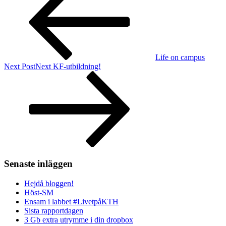
Life on campus
Next Post
Next
KF-utbildning!
Senaste inläggen
Hejdå bloggen!
Höst-SM
Ensam i labbet #LivetpåKTH
Sista rapportdagen
3 Gb extra utrymme i din dropbox