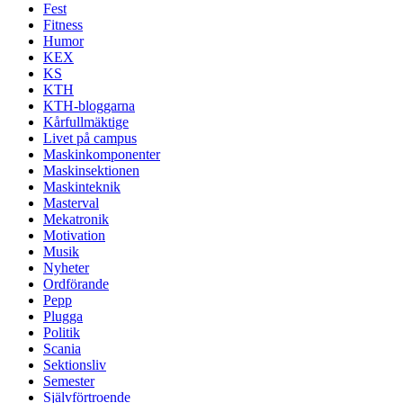
Fest
Fitness
Humor
KEX
KS
KTH
KTH-bloggarna
Kårfullmäktige
Livet på campus
Maskinkomponenter
Maskinsektionen
Maskinteknik
Masterval
Mekatronik
Motivation
Musik
Nyheter
Ordförande
Pepp
Plugga
Politik
Scania
Sektionsliv
Semester
Självförtroende