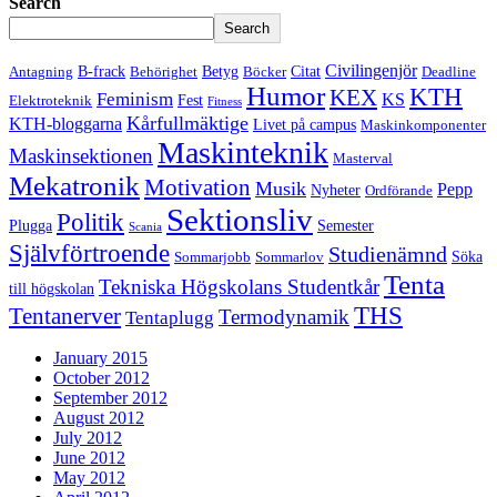
Search
Search
Civilingenjör
B-frack
Betyg
Citat
Antagning
Behörighet
Böcker
Deadline
Humor
KTH
KEX
Feminism
KS
Fest
Elektroteknik
Fitness
Kårfullmäktige
KTH-bloggarna
Livet på campus
Maskinkomponenter
Maskinteknik
Maskinsektionen
Masterval
Mekatronik
Motivation
Musik
Pepp
Nyheter
Ordförande
Sektionsliv
Politik
Plugga
Semester
Scania
Självförtroende
Studienämnd
Söka
Sommarjobb
Sommarlov
Tenta
Tekniska Högskolans Studentkår
till högskolan
THS
Tentanerver
Termodynamik
Tentaplugg
January 2015
October 2012
September 2012
August 2012
July 2012
June 2012
May 2012