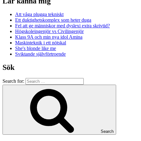
Lär känna mig
Att våga plugga tekniskt
Ett duktighetskomplex som heter duga
Fel att ge människor med dyslexi extra skrivtid?
Högskoleingenjör vs Civilingenjör
Klass 9A och min nya idol Amina
Maskinteknik i ett nötskal
She's blonde like me
Sviktande självförtroende
Sök
Search for:
Search