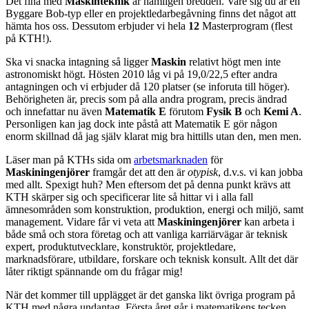
Det fina med
Maskinteknik
är nämligen bredden. Vare sig du är en
Byggare Bob-typ eller en projektledarbegåvning finns det något att
hämta hos oss. Dessutom erbjuder vi hela
12
Masterprogram (flest
på KTH!).
Ska vi snacka intagning så ligger
Maskin
relativt högt men inte
astronomiskt högt. Hösten 2010 låg vi på 19,0/22,5 efter andra
antagningen och vi erbjuder då 120 platser (se inforuta till höger).
Behörigheten är, precis som på alla andra program, precis ändrad
och innefattar nu även
Matematik E
förutom
Fysik B
och
Kemi A
.
Personligen kan jag dock inte påstå att Matematik E gör någon
enorm skillnad då jag själv klarat mig bra hittills utan den, men men.
Läser man på KTHs sida om
arbetsmarknaden
för
Maskiningenjörer
framgår det att den är
otypisk
, d.v.s. vi kan jobba
med allt. Spexigt huh? Men eftersom det på denna punkt krävs att
KTH skärper sig och specificerar lite så hittar vi i alla fall
ämnesområden som konstruktion, produktion, energi och miljö, samt
management. Vidare får vi veta att
Maskiningenjörer
kan arbeta i
både små och stora företag och att vanliga karriärvägar är teknisk
expert, produktutvecklare, konstruktör, projektledare,
marknadsförare, utbildare, forskare och teknisk konsult. Allt det där
låter riktigt spännande om du frågar mig!
När det kommer till upplägget är det ganska likt övriga program på
KTH med några undantag. Första året går i matematikens tecken