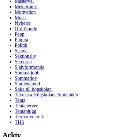
Masterval
Mekatronik
Motivation
Musik
Nyheter
Ordförande
Pepp
Plugga
Politik
Scania
Sektionsliv
Semester
Självförtroende
Sommarjobb
Sommarlov
Studienämnd
Söka till högskolan
Tekniska Högskolans Studentkår
Tenta
Tentanerver
Tentaplugg
Termodynamik
THS
Arkiv