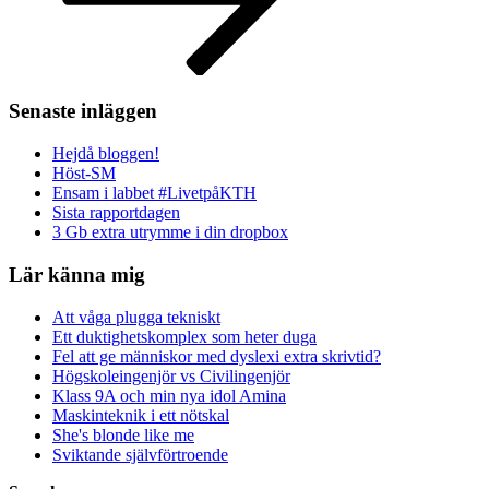
Senaste inläggen
Hejdå bloggen!
Höst-SM
Ensam i labbet #LivetpåKTH
Sista rapportdagen
3 Gb extra utrymme i din dropbox
Lär känna mig
Att våga plugga tekniskt
Ett duktighetskomplex som heter duga
Fel att ge människor med dyslexi extra skrivtid?
Högskoleingenjör vs Civilingenjör
Klass 9A och min nya idol Amina
Maskinteknik i ett nötskal
She's blonde like me
Sviktande självförtroende