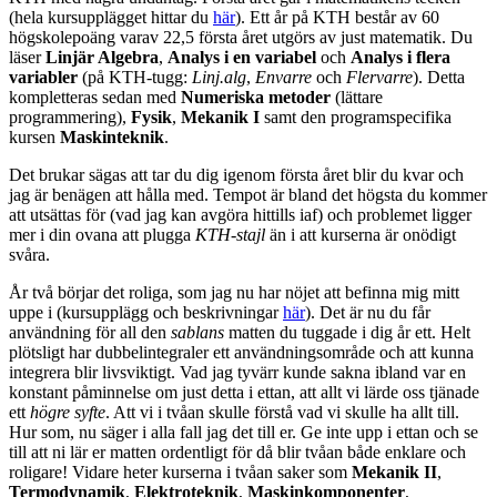
(hela kursupplägget hittar du
här
). Ett år på KTH består av 60
högskolepoäng varav 22,5 första året utgörs av just matematik. Du
läser
Linjär Algebra
,
Analys i en variabel
och
Analys i flera
variabler
(på KTH-tugg:
Linj.alg
,
Envarre
och
Flervarre
). Detta
kompletteras sedan med
Numeriska metoder
(lättare
programmering),
Fysik
,
Mekanik I
samt den programspecifika
kursen
Maskinteknik
.
Det brukar sägas att tar du dig igenom första året blir du kvar och
jag är benägen att hålla med. Tempot är bland det högsta du kommer
att utsättas för (vad jag kan avgöra hittills iaf) och problemet ligger
mer i din ovana att plugga
KTH-stajl
än i att kurserna är onödigt
svåra.
År två börjar det roliga, som jag nu har nöjet att befinna mig mitt
uppe i (kursupplägg och beskrivningar
här
). Det är nu du får
användning för all den
sablans
matten du tuggade i dig år ett. Helt
plötsligt har dubbelintegraler ett användningsområde och att kunna
integrera blir livsviktigt. Vad jag tyvärr kunde sakna ibland var en
konstant påminnelse om just detta i ettan, att allt vi lärde oss tjänade
ett
högre syfte
. Att vi i tvåan skulle förstå vad vi skulle ha allt till.
Hur som, nu säger i alla fall jag det till er. Ge inte upp i ettan och se
till att ni lär er matten ordentligt för då blir tvåan både enklare och
roligare! Vidare heter kurserna i tvåan saker som
Mekanik II
,
Termodynamik
,
Elektroteknik
,
Maskinkomponenter
,