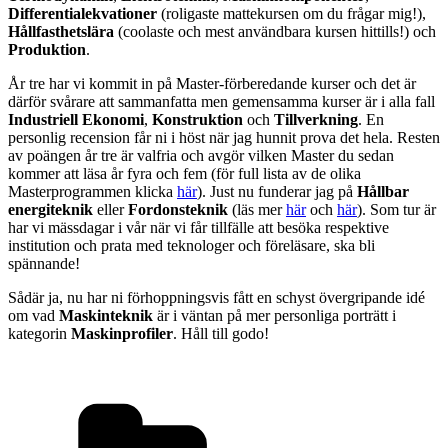
Differentialekvationer
(roligaste mattekursen om du frågar mig!),
Hållfasthetslära
(coolaste och mest användbara kursen hittills!) och
Produktion
.
År tre har vi kommit in på Master-förberedande kurser och det är
därför svårare att sammanfatta men gemensamma kurser är i alla fall
Industriell Ekonomi
,
Konstruktion
och
Tillverkning
. En
personlig recension får ni i höst när jag hunnit prova det hela. Resten
av poängen år tre är valfria och avgör vilken Master du sedan
kommer att läsa år fyra och fem (för full lista av de olika
Masterprogrammen klicka
här
). Just nu funderar jag på
Hållbar
energiteknik
eller
Fordonsteknik
(läs mer
här
och
här
). Som tur är
har vi mässdagar i vår när vi får tillfälle att besöka respektive
institution och prata med teknologer och föreläsare, ska bli
spännande!
Sådär ja, nu har ni förhoppningsvis fått en schyst övergripande idé
om vad
Maskinteknik
är i väntan på mer personliga porträtt i
kategorin
Maskinprofiler
. Håll till godo!