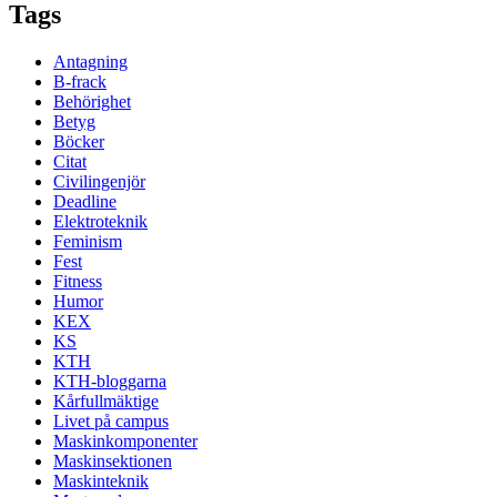
Tags
Antagning
B-frack
Behörighet
Betyg
Böcker
Citat
Civilingenjör
Deadline
Elektroteknik
Feminism
Fest
Fitness
Humor
KEX
KS
KTH
KTH-bloggarna
Kårfullmäktige
Livet på campus
Maskinkomponenter
Maskinsektionen
Maskinteknik